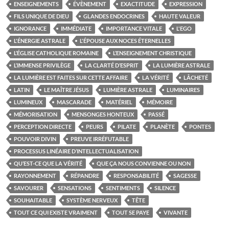
ENSEIGNEMENTS
ÉVÈNEMENT
EXACTITUDE
EXPRESSION
FILS UNIQUE DE DIEU
GLANDES ENDOCRINES
HAUTE VALEUR
IGNORANCE
IMMÉDIATE
IMPORTANCE VITALE
L'EGO
L'ÉNERGIE ASTRALE
L'ÉPOUSE AUX NOCES ÉTERNELLES
L’ÉGLISE CATHOLIQUE ROMAINE
L’ENSEIGNEMENT CHRISTIQUE
L’IMMENSE PRIVILÈGE
LA CLARTÉ D’ESPRIT
LA LUMIÈRE ASTRALE
LA LUMIÈRE EST FAITES SUR CETTE AFFAIRE
LA VÉRITÉ
LÂCHETÉ
LATIN
LE MAÎTRE JÉSUS
LUMIÈRE ASTRALE
LUMINAIRES
LUMINEUX
MASCARADE
MATÉRIEL
MÉMOIRE
MÉMORISATION
MENSONGES HONTEUX
PASSÉ
PERCEPTION DIRECTE
PEURS
PILATE
PLANÈTE
PONTES
POUVOIR DIVIN
PREUVE IRRÉFUTABLE
PROCESSUS LINÉAIRE D’INTELLECTUALISATION
QU’EST-CE QUE LA VÉRITÉ
QUE ÇA NOUS CONVIENNE OU NON
RAYONNEMENT
RÉPANDRE
RESPONSABILITÉ
SAGESSE
SAVOURER
SENSATIONS
SENTIMENTS
SILENCE
SOUHAITABLE
SYSTÈME NERVEUX
TÊTE
TOUT CE QUI EXISTE VRAIMENT
TOUT SE PAYE
VIVANTE