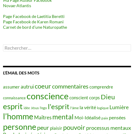
Ma Page Auteur Facebook
Novae-Atlantis
Page Facebook de Laetitia Beretti
Page Facebook de Karen Romani
Carnet de bord d’une Naturopathe
Rechercher :
L’ÉMAIL DES MOTS
coeur
commentaires
autrui
assumer
comprendre
conscience
Dieu
conscient
corps
connaissance
esprit
l'esprit
Lumière
la vérité
idée
Jésus
l'ego
l'âme
logique
l’homme
mental
Maîtres
Moi-Idéalisé
pensées
paix
personne
pouvoir
peur
processus mentaux
plaisir