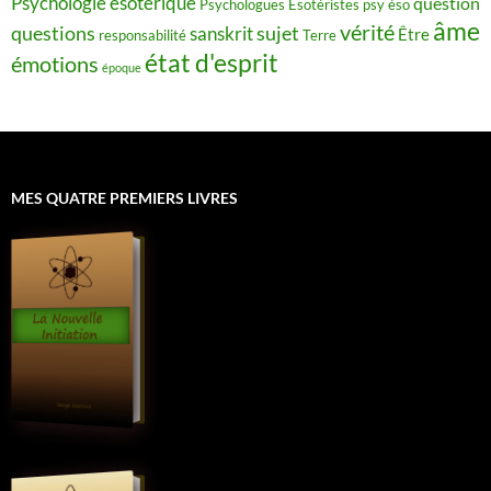
Psychologie ésotérique
question
Psychologues Esotéristes
psy éso
âme
vérité
questions
sujet
sanskrit
Être
responsabilité
Terre
état d'esprit
émotions
époque
MES QUATRE PREMIERS LIVRES