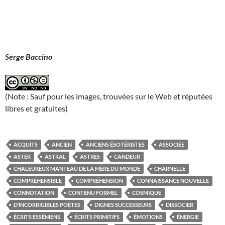
Serge Baccino
(Note : Sauf pour les images, trouvées sur le Web et réputées
libres et gratuites)
ACQUITS
ANCIEN
ANCIENS ÉSOTÉRISTES
ASSOCIÉE
ASTER
ASTRAL
ASTRES
CANDEUR
CHALEUREUX MANTEAU DE LA MÈRE DU MONDE
CHARNELLE
COMPRÉHENSIBLE
COMPRÉHENSION
CONNAISSANCE NOUVELLE
CONNOTATION
CONTENU FORMEL
COSMIQUE
D’INCORRIGIBLES POÈTES
DIGNES SUCCESSEURS
DISSOCIER
ÉCRITS ESSÉNIENS
ÉCRITS PRIMITIFS
ÉMOTIONS
ÉNERGIE