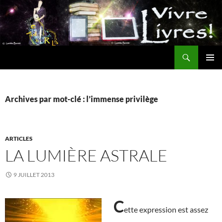
Aller
au
contenu
Recherche
MENU
PRINCI
Archives par mot-clé : l’immense privilège
ARTICLES
LA LUMIÈRE ASTRALE
9 JUILLET 2013
C
ette expression est assez