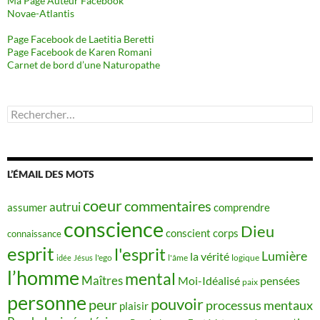
Ma Page Auteur Facebook
Novae-Atlantis
Page Facebook de Laetitia Beretti
Page Facebook de Karen Romani
Carnet de bord d’une Naturopathe
Rechercher :
L’ÉMAIL DES MOTS
coeur
commentaires
autrui
assumer
comprendre
conscience
Dieu
conscient
corps
connaissance
esprit
l'esprit
Lumière
la vérité
idée
Jésus
l'ego
l'âme
logique
l’homme
mental
Maîtres
Moi-Idéalisé
pensées
paix
personne
pouvoir
peur
processus mentaux
plaisir