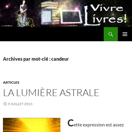
Aller
au
contenu
Recherche
MENU
PRINCI
Archives par mot-clé : candeur
ARTICLES
LA LUMIÈRE ASTRALE
9 JUILLET 2013
C
ette expression est assez