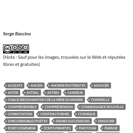
Serge Baccino
(Note : Sauf pour les images, trouvées sur le Web et réputées
libres et gratuites)
ACQUITS
ANCIEN
ANCIENS ÉSOTÉRISTES
ASSOCIÉE
ASTER
ASTRAL
ASTRES
CANDEUR
CHALEUREUX MANTEAU DE LA MÈRE DU MONDE
CHARNELLE
COMPRÉHENSIBLE
COMPRÉHENSION
CONNAISSANCE NOUVELLE
CONNOTATION
CONTENU FORMEL
COSMIQUE
D’INCORRIGIBLES POÈTES
DIGNES SUCCESSEURS
DISSOCIER
ÉCRITS ESSÉNIENS
ÉCRITS PRIMITIFS
ÉMOTIONS
ÉNERGIE