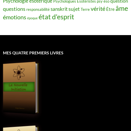
Psychologie ésotérique
question
Psychologues Esotéristes
psy éso
âme
vérité
questions
sujet
sanskrit
Être
responsabilité
Terre
état d'esprit
émotions
époque
MES QUATRE PREMIERS LIVRES