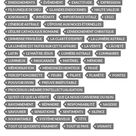
ENSEIGNEMENTS
ÉVÈNEMENT
EXACTITUDE
EXPRESSION
FILS UNIQUE DE DIEU
GLANDES ENDOCRINES
HAUTE VALEUR
IGNORANCE
IMMÉDIATE
IMPORTANCE VITALE
L'EGO
L'ÉNERGIE ASTRALE
L'ÉPOUSE AUX NOCES ÉTERNELLES
L’ÉGLISE CATHOLIQUE ROMAINE
L’ENSEIGNEMENT CHRISTIQUE
L’IMMENSE PRIVILÈGE
LA CLARTÉ D’ESPRIT
LA LUMIÈRE ASTRALE
LA LUMIÈRE EST FAITES SUR CETTE AFFAIRE
LA VÉRITÉ
LÂCHETÉ
LATIN
LE MAÎTRE JÉSUS
LUMIÈRE ASTRALE
LUMINAIRES
LUMINEUX
MASCARADE
MATÉRIEL
MÉMOIRE
MÉMORISATION
MENSONGES HONTEUX
PASSÉ
PERCEPTION DIRECTE
PEURS
PILATE
PLANÈTE
PONTES
POUVOIR DIVIN
PREUVE IRRÉFUTABLE
PROCESSUS LINÉAIRE D’INTELLECTUALISATION
QU’EST-CE QUE LA VÉRITÉ
QUE ÇA NOUS CONVIENNE OU NON
RAYONNEMENT
RÉPANDRE
RESPONSABILITÉ
SAGESSE
SAVOURER
SENSATIONS
SENTIMENTS
SILENCE
SOUHAITABLE
SYSTÈME NERVEUX
TÊTE
TOUT CE QUI EXISTE VRAIMENT
TOUT SE PAYE
VIVANTE