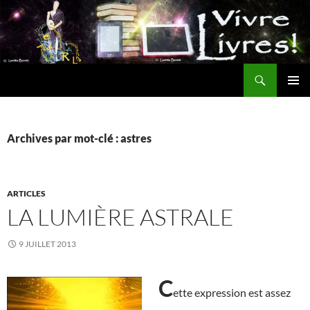
Aller
au
contenu
Recherche
MENU
PRINCI
Archives par mot-clé : astres
ARTICLES
LA LUMIÈRE ASTRALE
9 JUILLET 2013
C
ette expression est assez