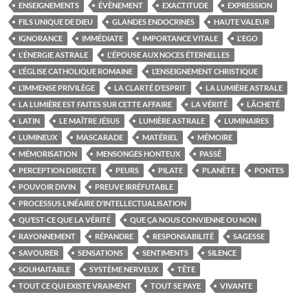
ENSEIGNEMENTS
ÉVÈNEMENT
EXACTITUDE
EXPRESSION
FILS UNIQUE DE DIEU
GLANDES ENDOCRINES
HAUTE VALEUR
IGNORANCE
IMMÉDIATE
IMPORTANCE VITALE
L'EGO
L'ÉNERGIE ASTRALE
L'ÉPOUSE AUX NOCES ÉTERNELLES
L’ÉGLISE CATHOLIQUE ROMAINE
L’ENSEIGNEMENT CHRISTIQUE
L’IMMENSE PRIVILÈGE
LA CLARTÉ D’ESPRIT
LA LUMIÈRE ASTRALE
LA LUMIÈRE EST FAITES SUR CETTE AFFAIRE
LA VÉRITÉ
LÂCHETÉ
LATIN
LE MAÎTRE JÉSUS
LUMIÈRE ASTRALE
LUMINAIRES
LUMINEUX
MASCARADE
MATÉRIEL
MÉMOIRE
MÉMORISATION
MENSONGES HONTEUX
PASSÉ
PERCEPTION DIRECTE
PEURS
PILATE
PLANÈTE
PONTES
POUVOIR DIVIN
PREUVE IRRÉFUTABLE
PROCESSUS LINÉAIRE D’INTELLECTUALISATION
QU’EST-CE QUE LA VÉRITÉ
QUE ÇA NOUS CONVIENNE OU NON
RAYONNEMENT
RÉPANDRE
RESPONSABILITÉ
SAGESSE
SAVOURER
SENSATIONS
SENTIMENTS
SILENCE
SOUHAITABLE
SYSTÈME NERVEUX
TÊTE
TOUT CE QUI EXISTE VRAIMENT
TOUT SE PAYE
VIVANTE