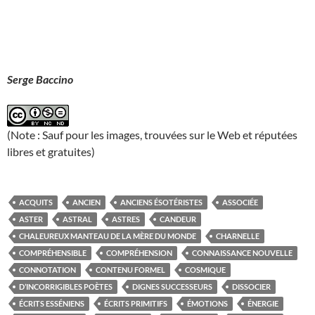
Serge Baccino
(Note : Sauf pour les images, trouvées sur le Web et réputées
libres et gratuites)
ACQUITS
ANCIEN
ANCIENS ÉSOTÉRISTES
ASSOCIÉE
ASTER
ASTRAL
ASTRES
CANDEUR
CHALEUREUX MANTEAU DE LA MÈRE DU MONDE
CHARNELLE
COMPRÉHENSIBLE
COMPRÉHENSION
CONNAISSANCE NOUVELLE
CONNOTATION
CONTENU FORMEL
COSMIQUE
D’INCORRIGIBLES POÈTES
DIGNES SUCCESSEURS
DISSOCIER
ÉCRITS ESSÉNIENS
ÉCRITS PRIMITIFS
ÉMOTIONS
ÉNERGIE