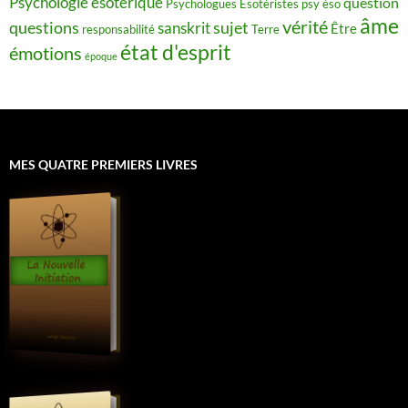
Psychologie ésotérique
question
Psychologues Esotéristes
psy éso
âme
vérité
questions
sujet
sanskrit
Être
responsabilité
Terre
état d'esprit
émotions
époque
MES QUATRE PREMIERS LIVRES