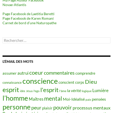
Ma Page Auteur Facebook
Novae-Atlantis
Page Facebook de Laetitia Beretti
Page Facebook de Karen Romani
Carnet de bord d’une Naturopathe
Rechercher :
L’ÉMAIL DES MOTS
coeur
commentaires
autrui
assumer
comprendre
conscience
Dieu
conscient
corps
connaissance
esprit
l'esprit
Lumière
la vérité
idée
Jésus
l'ego
l'âme
logique
l’homme
mental
Maîtres
Moi-Idéalisé
pensées
paix
personne
pouvoir
peur
processus mentaux
plaisir