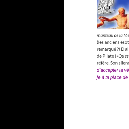
manteau de la M
(les anciens ésot
remarqué ?) D’ai
de Pilate («
Qu’est
réfère. Son silen
d’accepter la v
je à ta place de