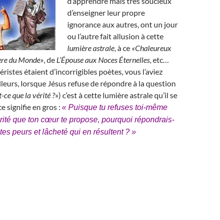
d’apprendre mais très soucieux
d’enseigner leur propre
ignorance aux autres, ont un jour
ou l’autre fait allusion à cette
lumière astrale
, à ce
«Chaleureux
ère du Monde»
, de
L’Épouse aux Noces Éternelles
, etc…
éristes étaient d’incorrigibles poètes, vous l’aviez
lleurs, lorsque Jésus refuse de répondre à la question
-ce que la vérité ?
») c’est à cette lumière astrale qu’il se
ce signifie en gros :
« Puisque tu refuses toi-même
érité que ton cœur te propose, pourquoi répondrais-
 tes peurs et lâcheté qui en résultent ? »