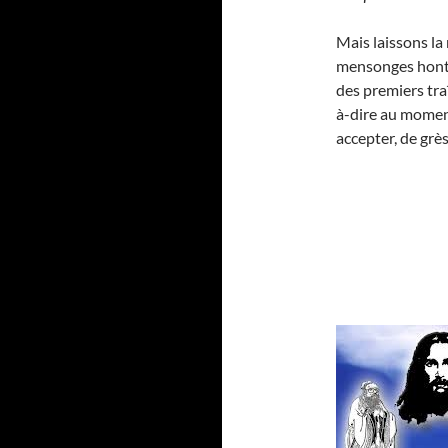
Mais laissons la
mensonges honte
des premiers traî
à-dire au momen
accepter, de grès