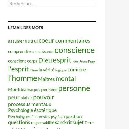
Rechercher :
L’ÉMAIL DES MOTS
coeur
commentaires
autrui
assumer
conscience
comprendre
connaissance
esprit
Dieu
conscient
corps
idée
Jésus
l'ego
l'esprit
Lumière
la vérité
l'âme
logique
l’homme
mental
Maîtres
personne
Moi-Idéalisé
pensées
paix
pouvoir
peur
plaisir
processus mentaux
Psychologie ésotérique
question
Psychologues Esotéristes
psy éso
questions
sujet
sanskrit
responsabilité
Terre