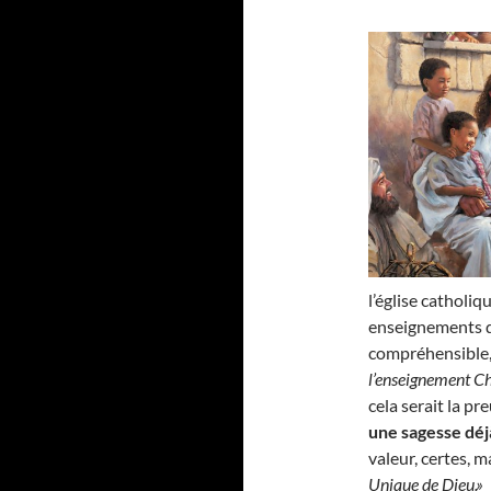
l’église catholi
enseignements du
compréhensible, 
l’enseignement Ch
cela serait la pr
une sagesse déj
valeur, certes,
Unique de Dieu.»