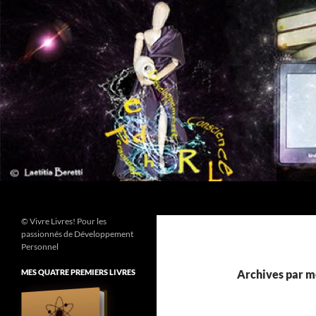
Aller
au
contenu
Recherche
© Vivre Livres! Pour les
passionnés de Développement
Personnel
MES QUATRE PREMIERS LIVRES
Archives par mo