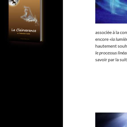
associée à la c
encore «
la lumièr
hautement souha
le processus linéa
savoir par la sui