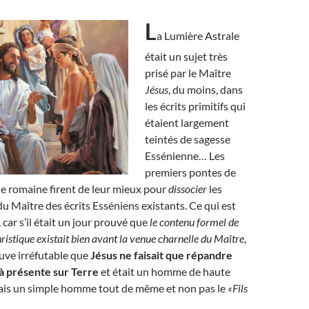
L
a Lumière Astrale
était un sujet très
prisé par le Maître
Jésus
, du moins, dans
les écrits primitifs qui
étaient largement
teintés de sagesse
Essénienne… Les
premiers pontes de
que romaine firent de leur mieux pour
dissocier
les
 Maître des écrits Esséniens existants. Ce qui est
car s’il était un jour prouvé que
le contenu formel de
ristique existait bien avant la venue charnelle du Maître
,
euve irréfutable que
Jésus ne faisait que répandre
à présente sur Terre
et était un homme de haute
 mais un simple homme tout de même et non pas le
«Fils