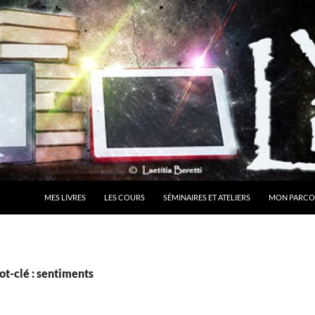
MES LIVRES
LES COURS
SÉMINAIRES ET ATELIERS
MON PARCO
t-clé : sentiments