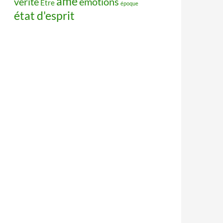
âme
vérité
émotions
Être
époque
état d'esprit