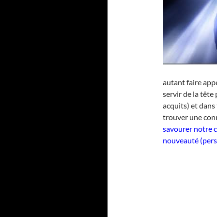
autant faire app
servir de la tête
acquits) et dans
trouver une con
savourer notre 
nouveauté (perso