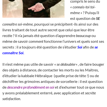
compris le sens du
« connais-toi toi-
même »
? Puisqu’il
est question de
SE
connaître soi-même
, pourquoi se précipitent-ils ainsi sur des
livres traitant de tout autre secret que celui que leur être
recèle ? Il n’a jamais été question d’apprendre
beaucoup
ou
même de savoir
comment
fonctionne l’univers et quels sont ses
secrets : il a toujours été question de s’étudier
Soi
afin de
se
connaître Soi
.
Il n’est même pas utile de savoir «
se dédoubler
« , de faire bouger
des objets à distance, de contacter les morts ou les Maîtres,
d’étudier la kabbale Hébraïque (quelle prise de tête !) ou de
déchiffrer les grimoires antiques de sorcellerie : il est question
de
descendre profondément en soi
et d’exhumer tout ce que nous
y avons préalablement enterré, avec application et
secrète
satisfaction
.