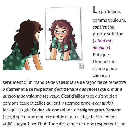
L
e problème,
comme toujours,
contient
sa
propre solution.
(
« Tout est
double. »
)
Puisque
l’homme ne
s’aime plus à
cause du
sentiment d’un manque de valeur, la seule façon de se remettre
à s’aimer et à se respecter, c’est de
faire des choses qui ont une
quelconque valeur à ses yeux.
C’est d’ailleurs ce qu’ont bien
compris ceux et celles qui ont
un comportement compulsif
lorsqu’il s’agit d’
aider
, de
conseiller
, de
soigner gratuitement
(sic), d’agir d’une manière noble et altruiste, etc. Seulement
voilà : n’ayant pas l’habitude de s’aimer et de se respecter, ils ne