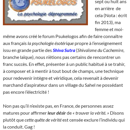
sept ou huit ans
en arrière de
cela (Nota : écrit
fin 2013), ma
femme et moi-
même avons créé le forum Psukelogos afin de faire connaître
aux français
la psychologie ésotérique
propre à l’enseignement
issu en grande partie des
Shiva Sutra
(
Shivaïsme du Cachemire
,
branche laïque), nous n’étions pas certains de rencontrer un
franc succès. En effet, présenter à un public habitué à se trahir,
à composer et à mentir à tout bout de champs, une technique
pour redevenir intègre et véridique, cela revenait à devenir
marchand d’aspirateur dans un village du Sahel ne possédant
pas encore l’électricité !
Non pas qu’il n’existe pas, en France, de personnes assez
matures pour affirmer
leur désir
de
« trouver la vérité. »
Disons
plutôt que
cette quête de vérité
est censée exclure l’individu qui
la conduit. Gag !