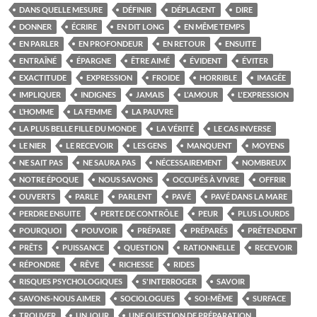
DANS QUELLE MESURE
DÉFINIR
DÉPLACENT
DIRE
DONNER
ÉCRIRE
EN DIT LONG
EN MÊME TEMPS
EN PARLER
EN PROFONDEUR
EN RETOUR
ENSUITE
ENTRAÎNÉ
ÉPARGNE
ÊTRE AIMÉ
ÉVIDENT
ÉVITER
EXACTITUDE
EXPRESSION
FROIDE
HORRIBLE
IMAGÉE
IMPLIQUER
INDIGNES
JAMAIS
L'AMOUR
L'EXPRESSION
L’HOMME
LA FEMME
LA PAUVRE
LA PLUS BELLE FILLE DU MONDE
LA VÉRITÉ
LE CAS INVERSE
LE NIER
LE RECEVOIR
LES GENS
MANQUENT
MOYENS
NE SAIT PAS
NE SAURA PAS
NÉCESSAIREMENT
NOMBREUX
NOTRE ÉPOQUE
NOUS SAVONS
OCCUPÉS À VIVRE
OFFRIR
OUVERTS
PARLE
PARLENT
PAVÉ
PAVÉ DANS LA MARE
PERDRE ENSUITE
PERTE DE CONTRÔLE
PEUR
PLUS LOURDS
POURQUOI
POUVOIR
PRÉPARE
PRÉPARÉS
PRÉTENDENT
PRÊTS
PUISSANCE
QUESTION
RATIONNELLE
RECEVOIR
RÉPONDRE
RÊVE
RICHESSE
RIDES
RISQUES PSYCHOLOGIQUES
S'INTERROGER
SAVOIR
SAVONS-NOUS AIMER
SOCIOLOGUES
SOI-MÊME
SURFACE
TROUVER
UN JOUR
UNE QUESTION DE PRÉPARATION