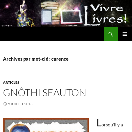
Aller
au
contenu
Recherche
MENU
PRINCI
Archives par mot-clé : carence
ARTICLES
GNÔTHI SEAUTON
9 JUILLET 2013
L
orsqu’il y a