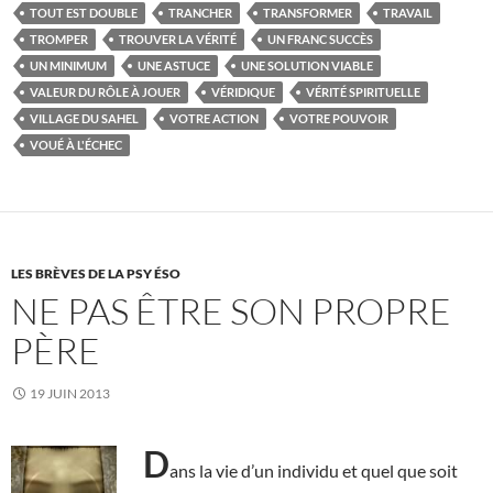
TOUT EST DOUBLE
TRANCHER
TRANSFORMER
TRAVAIL
TROMPER
TROUVER LA VÉRITÉ
UN FRANC SUCCÈS
UN MINIMUM
UNE ASTUCE
UNE SOLUTION VIABLE
VALEUR DU RÔLE À JOUER
VÉRIDIQUE
VÉRITÉ SPIRITUELLE
VILLAGE DU SAHEL
VOTRE ACTION
VOTRE POUVOIR
VOUÉ À L'ÉCHEC
LES BRÈVES DE LA PSY ÉSO
NE PAS ÊTRE SON PROPRE
PÈRE
19 JUIN 2013
D
ans la vie d’un individu et quel que soit