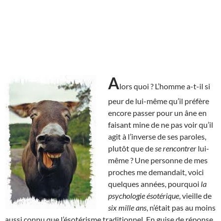
A
lors quoi ? L’homme a-t-il si
peur de lui-même qu’il préfère
encore passer pour un âne en
faisant mine de ne pas voir qu’il
agit à l’inverse de ses paroles,
plutôt que de
se rencontrer
lui-
même ? Une personne de mes
proches me demandait, voici
quelques années, pourquoi
la
psychologie ésotérique
, vieille de
six mille ans
, n’était pas au moins
aussi connu que l’ésotérisme traditionnel. En guise de réponse,