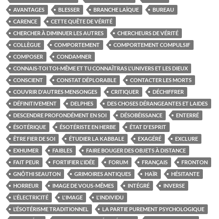
AVANTAGES
BLESSER
BRANCHE LAÏQUE
BUREAU
CARENCE
CETTE QUÊTE DE VÉRITÉ
CHERCHER À DIMINUER LES AUTRES
CHERCHEURS DE VÉRITÉ
COLLÈGUE
COMPORTEMENT
COMPORTEMENT COMPULSIF
COMPOSER
CONDAMNER
CONNAIS-TOI TOI-MÊME ET TU CONNAÎTRAS L'UNIVERS ET LES DIEUX
CONSCIENT
CONSTAT DÉPLORABLE
CONTACTER LES MORTS
COUVRIR D'AUTRES MENSONGES
CRITIQUER
DÉCHIFFRER
DÉFINITIVEMENT
DELPHES
DES CHOSES DÉRANGEANTES ET LAIDES
DESCENDRE PROFONDÉMENT EN SOI
DÉSOBÉISSANCE
ENTERRÉ
ÉSOTÉRIQUE
ÉSOTÉRISTE EN HERBE
ÉTAT D'ESPRIT
ÊTRE FIER DE SOI
ÉTUDIER LA KABBALE
EXAGÉRÉ
EXCLURE
EXHUMER
FAIBLES
FAIRE BOUGER DES OBJETS À DISTANCE
FAIT PEUR
FORTIFIER L'IDÉE
FORUM
FRANÇAIS
FRONTON
GNÔTHI SEAUTON
GRIMOIRES ANTIQUES
HAÏR
HÉSITANTE
HORREUR
IMAGE DE VOUS-MÊMES
INTÉGRÉ
INVERSE
L'ÉLECTRICITÉ
L'IMAGE
L'INDIVIDU
L’ÉSOTÉRISME TRADITIONNEL
LA PARTIE PUREMENT PSYCHOLOGIQUE