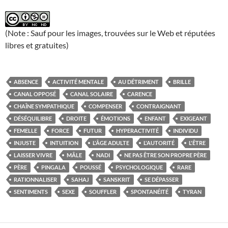
(Note : Sauf pour les images, trouvées sur le Web et réputées
libres et gratuites)
ABSENCE
ACTIVITÉ MENTALE
AU DÉTRIMENT
BRILLE
CANAL OPPOSÉ
CANAL SOLAIRE
CARENCE
CHAÎNE SYMPATHIQUE
COMPENSER
CONTRAIGNANT
DÉSÉQUILIBRE
DROITE
ÉMOTIONS
ENFANT
EXIGEANT
FEMELLE
FORCE
FUTUR
HYPERACTIVITÉ
INDIVIDU
INJUSTE
INTUITION
L'ÂGE ADULTE
L'AUTORITÉ
L'ÊTRE
LAISSER VIVRE
MÂLE
NADI
NE PAS ÊTRE SON PROPRE PÈRE
PÈRE
PINGALA
POUSSÉ
PSYCHOLOGIQUE
RARE
RATIONNALISER
SAHAJ
SANSKRIT
SE DÉPASSER
SENTIMENTS
SEXE
SOUFFLER
SPONTANÉITÉ
TYRAN