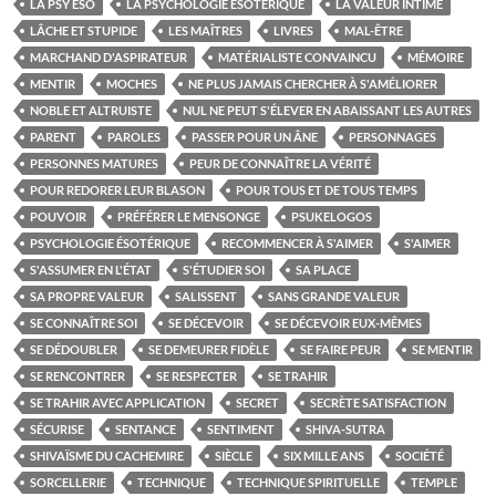
LA PSY ÉSO
LA PSYCHOLOGIE ÉSOTÉRIQUE
LA VALEUR INTIME
LÂCHE ET STUPIDE
LES MAÎTRES
LIVRES
MAL-ÊTRE
MARCHAND D'ASPIRATEUR
MATÉRIALISTE CONVAINCU
MÉMOIRE
MENTIR
MOCHES
NE PLUS JAMAIS CHERCHER À S'AMÉLIORER
NOBLE ET ALTRUISTE
NUL NE PEUT S'ÉLEVER EN ABAISSANT LES AUTRES
PARENT
PAROLES
PASSER POUR UN ÂNE
PERSONNAGES
PERSONNES MATURES
PEUR DE CONNAÎTRE LA VÉRITÉ
POUR REDORER LEUR BLASON
POUR TOUS ET DE TOUS TEMPS
POUVOIR
PRÉFÉRER LE MENSONGE
PSUKELOGOS
PSYCHOLOGIE ÉSOTÉRIQUE
RECOMMENCER À S'AIMER
S'AIMER
S'ASSUMER EN L'ÉTAT
S'ÉTUDIER SOI
SA PLACE
SA PROPRE VALEUR
SALISSENT
SANS GRANDE VALEUR
SE CONNAÎTRE SOI
SE DÉCEVOIR
SE DÉCEVOIR EUX-MÊMES
SE DÉDOUBLER
SE DEMEURER FIDÈLE
SE FAIRE PEUR
SE MENTIR
SE RENCONTRER
SE RESPECTER
SE TRAHIR
SE TRAHIR AVEC APPLICATION
SECRET
SECRÈTE SATISFACTION
SÉCURISE
SENTANCE
SENTIMENT
SHIVA-SUTRA
SHIVAÏSME DU CACHEMIRE
SIÈCLE
SIX MILLE ANS
SOCIÉTÉ
SORCELLERIE
TECHNIQUE
TECHNIQUE SPIRITUELLE
TEMPLE