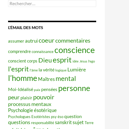
Rechercher :
L’ÉMAIL DES MOTS
coeur
commentaires
autrui
assumer
conscience
comprendre
connaissance
esprit
Dieu
conscient
corps
idée
Jésus
l'ego
l'esprit
Lumière
la vérité
l'âme
logique
l’homme
mental
Maîtres
personne
Moi-Idéalisé
pensées
paix
pouvoir
peur
plaisir
processus mentaux
Psychologie ésotérique
question
Psychologues Esotéristes
psy éso
questions
sujet
sanskrit
responsabilité
Terre