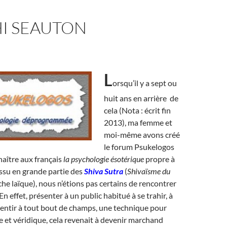
I SEAUTON
L
orsqu’il y a sept ou
huit ans en arrière de
cela (Nota : écrit fin
2013), ma femme et
moi-même avons créé
le forum Psukelogos
naître aux français
la psychologie ésotérique
propre à
ssu en grande partie des
Shiva Sutra
(
Shivaïsme du
che laïque), nous n’étions pas certains de rencontrer
En effet, présenter à un public habitué à se trahir, à
entir à tout bout de champs, une technique pour
e et véridique, cela revenait à devenir marchand