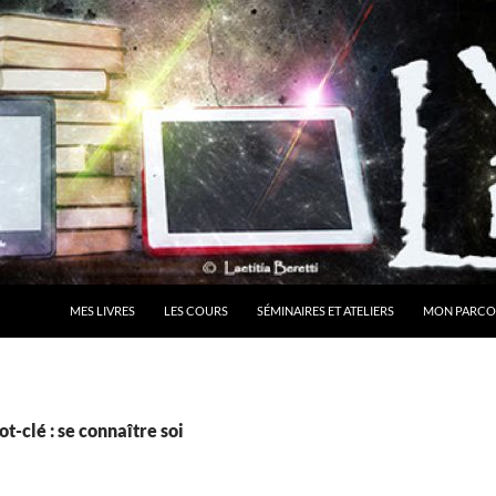
MES LIVRES
LES COURS
SÉMINAIRES ET ATELIERS
MON PARCO
t-clé : se connaître soi