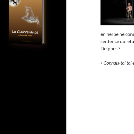
en herbe ne conn
sentence qui éta
Delphes ?
« Connais-toi toi-