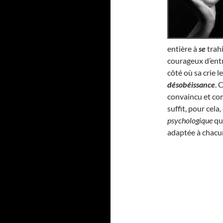
entière à
se
trahi
courageux d’entr
côté où sa crie l
désobéissance
. 
convaincu et com
suffit, pour cel
psychologique
qui
adaptée à chacu