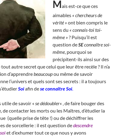
M
ais est-ce que ces
aimables
« chercheurs de
vérité »
ont bien compris le
sens du
« connais-toi toi-
même »
? Puisqu’il est
question de
SE
connaître soi-
même
, pourquoi se
précipitent-ils ainsi sur des
 tout autre secret que celui que leur être recèle ? Il n’a
tion d’apprendre
beaucoup
ou même de savoir
nne l’univers et quels sont ses secrets : il a toujours
s’étudier
Soi
afin de
se connaître Soi
.
 utile de savoir «
se dédoubler
« , de faire bouger des
, de contacter les morts ou les Maîtres, d’étudier la
e (quelle prise de tête !) ou de déchiffrer les
s de sorcellerie : il est question de
descendre
soi
et d’exhumer tout ce que nous y avons