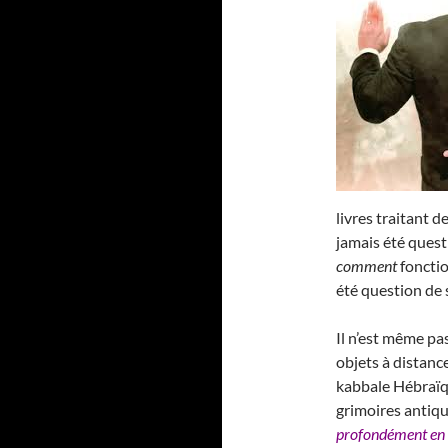
livres traitant de
jamais été ques
comment
fonctio
été question de 
Il n’est même pas
objets à distance
kabbale Hébraïqu
grimoires antique
profondément en 