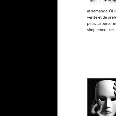
ai demandé s’il l
vérité et de pré
peur. La personne
simplement ceci