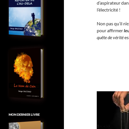
d’aspirateur dan
l’électricité !
Non pas qu’il n’
pour affirmer
le
quête de vérité
es
MON DERNIER LIVRE