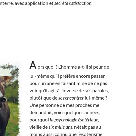
terré, avec application et
secrète satisfaction
.
A
lors quoi ? L’homme a-t-il si peur de
lui-même qu’il préfère encore passer
pour un âne en faisant mine de ne pas
voir qu’il agit à l’inverse de ses paroles,
plutôt que de
se rencontrer
lui-même ?
Une personne de mes proches me
demandait, voici quelques années,
pourquoi
la psychologie ésotérique
,
vieille de
six mille ans
, n’était pas au
moins aussi connu que l’ésotérisme