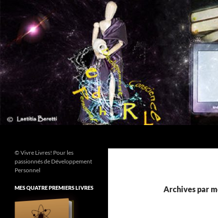
Aller
au
contenu
Recherche
© Vivre Livres! Pour les
passionnés de Développement
Personnel
MES QUATRE PREMIERS LIVRES
Archives par mo