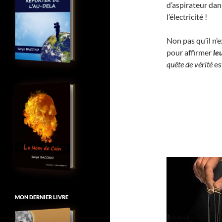
d’aspirateur dan
l’électricité !
Non pas qu’il n’
pour affirmer
le
quête de vérité
es
MON DERNIER LIVRE