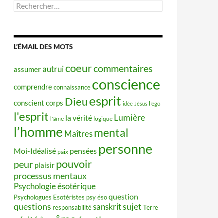
Rechercher :
L’ÉMAIL DES MOTS
coeur
commentaires
autrui
assumer
conscience
comprendre
connaissance
esprit
Dieu
conscient
corps
idée
Jésus
l'ego
l'esprit
Lumière
la vérité
l'âme
logique
l’homme
mental
Maîtres
personne
Moi-Idéalisé
pensées
paix
pouvoir
peur
plaisir
processus mentaux
Psychologie ésotérique
question
Psychologues Esotéristes
psy éso
questions
sujet
sanskrit
responsabilité
Terre