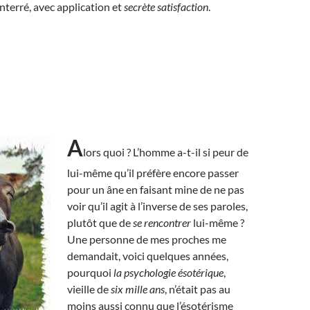
terré, avec application et
secrète satisfaction
.
A
lors quoi ? L’homme a-t-il si peur de
lui-même qu’il préfère encore passer
pour un âne en faisant mine de ne pas
voir qu’il agit à l’inverse de ses paroles,
plutôt que de
se rencontrer
lui-même ?
Une personne de mes proches me
demandait, voici quelques années,
pourquoi
la psychologie ésotérique
,
vieille de
six mille ans
, n’était pas au
moins aussi connu que l’ésotérisme