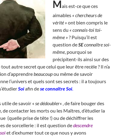
M
ais est-ce que ces
aimables
« chercheurs de
vérité »
ont bien compris le
sens du
« connais-toi toi-
même »
? Puisqu’il est
question de
SE
connaître soi-
même
, pourquoi se
précipitent-ils ainsi sur des
 tout autre secret que celui que leur être recèle ? Il n’a
tion d’apprendre
beaucoup
ou même de savoir
nne l’univers et quels sont ses secrets : il a toujours
s’étudier
Soi
afin de
se connaître Soi
.
 utile de savoir «
se dédoubler
« , de faire bouger des
, de contacter les morts ou les Maîtres, d’étudier la
e (quelle prise de tête !) ou de déchiffrer les
s de sorcellerie : il est question de
descendre
soi
et d’exhumer tout ce que nous y avons