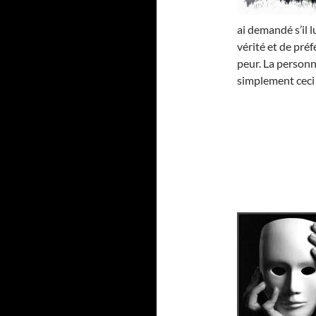
ai demandé s’il l
vérité et de pré
peur. La personne
simplement ceci