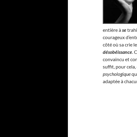
entière à
se
trahi
courageux d’entr
côté où sa crie l
désobéissance
. 
convaincu et com
suffit, pour cel
psychologique
qui
adaptée à chacu