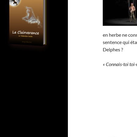
en herbe ne conn
sentence qui éta
Delphes ?
« Connais-toi toi-