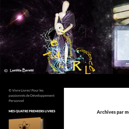
Aller
au
contenu
Recherche
© Vivre Livres! Pour les
passionnés de Développement
Personnel
MES QUATRE PREMIERS LIVRES
Archives par mot