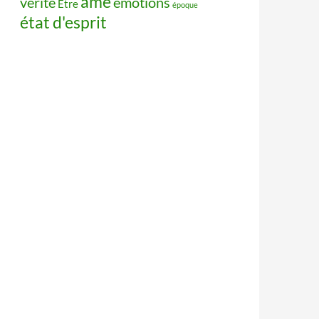
âme
vérité
émotions
Être
époque
état d'esprit