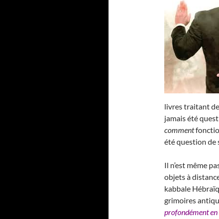
livres traitant de
jamais été ques
comment
fonctio
été question de 
Il n’est même pas
objets à distance
kabbale Hébraïqu
grimoires antique
profondément en 