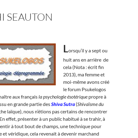
I SEAUTON
L
orsqu’il y a sept ou
huit ans en arrière de
cela (Nota : écrit fin
2013), ma femme et
moi-même avons créé
le forum Psukelogos
naître aux français
la psychologie ésotérique
propre à
ssu en grande partie des
Shiva Sutra
(
Shivaïsme du
che laïque), nous n’étions pas certains de rencontrer
En effet, présenter à un public habitué à se trahir, à
entir à tout bout de champs, une technique pour
e et véridique, cela revenait à devenir marchand