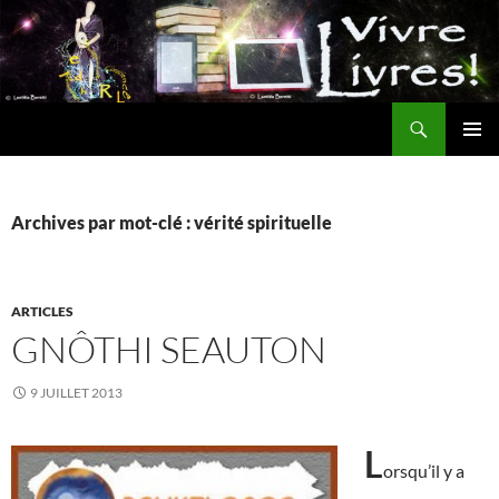
Aller
au
contenu
Recherche
MENU
PRINCI
Archives par mot-clé : vérité spirituelle
ARTICLES
GNÔTHI SEAUTON
9 JUILLET 2013
L
orsqu’il y a