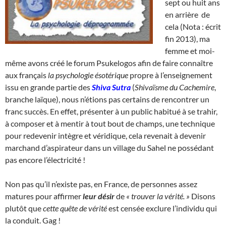
sept ou huit ans
en arrière de
cela (Nota : écrit
fin 2013), ma
femme et moi-
même avons créé le forum Psukelogos afin de faire connaître
aux français
la psychologie ésotérique
propre à l’enseignement
issu en grande partie des
Shiva Sutra
(
Shivaïsme du Cachemire
,
branche laïque), nous n’étions pas certains de rencontrer un
franc succès. En effet, présenter à un public habitué à se trahir,
à composer et à mentir à tout bout de champs, une technique
pour redevenir intègre et véridique, cela revenait à devenir
marchand d’aspirateur dans un village du Sahel ne possédant
pas encore l’électricité !
Non pas qu’il n’existe pas, en France, de personnes assez
matures pour affirmer
leur désir
de
« trouver la vérité. »
Disons
plutôt que
cette quête de vérité
est censée exclure l’individu qui
la conduit. Gag !