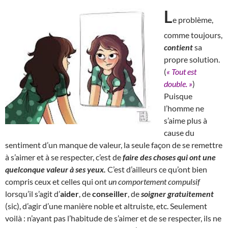
L
e problème,
comme toujours,
contient
sa
propre solution.
(
« Tout est
double. »
)
Puisque
l’homme ne
s’aime plus à
cause du
sentiment d’un manque de valeur, la seule façon de se remettre
à s’aimer et à se respecter, c’est de
faire des choses qui ont une
quelconque valeur à ses yeux.
C’est d’ailleurs ce qu’ont bien
compris ceux et celles qui ont
un comportement compulsif
lorsqu’il s’agit d’
aider
, de
conseiller
, de
soigner gratuitement
(sic), d’agir d’une manière noble et altruiste, etc. Seulement
voilà : n’ayant pas l’habitude de s’aimer et de se respecter, ils ne