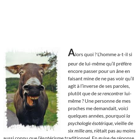
A
lors quoi ? L’homme a-t-il si
peur de lui-même qu’il préfère
encore passer pour un âne en
faisant mine de ne pas voir qu’il
agit à l’inverse de ses paroles,
plutôt que de
se rencontrer
lui-
même ? Une personne de mes
proches me demandait, voici
quelques années, pourquoi
la
psychologie ésotérique
, vieille de
six mille ans
, n’était pas au moins
aussi connu que l’ésotérisme traditionnel. En guise de réponse,