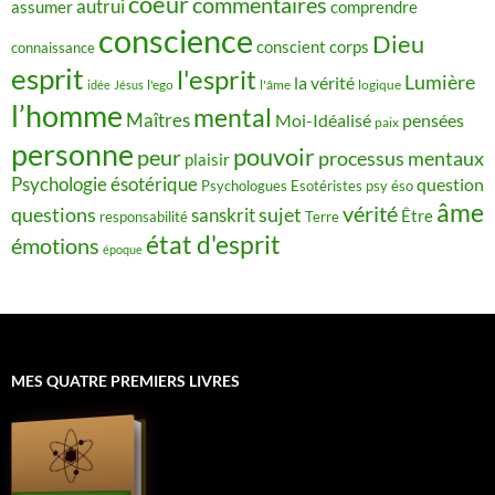
coeur
commentaires
autrui
assumer
comprendre
conscience
Dieu
conscient
corps
connaissance
esprit
l'esprit
Lumière
la vérité
idée
Jésus
l'ego
l'âme
logique
l’homme
mental
Maîtres
Moi-Idéalisé
pensées
paix
personne
pouvoir
peur
processus mentaux
plaisir
Psychologie ésotérique
question
Psychologues Esotéristes
psy éso
âme
vérité
questions
sujet
sanskrit
Être
responsabilité
Terre
état d'esprit
émotions
époque
MES QUATRE PREMIERS LIVRES