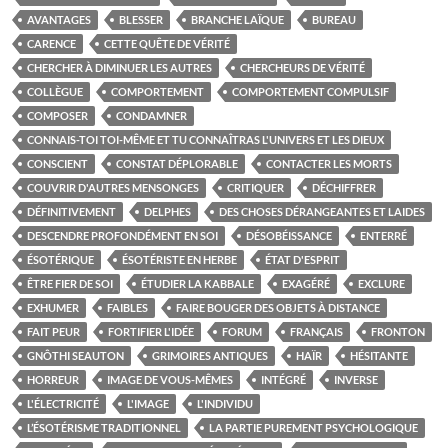
AVANTAGES
BLESSER
BRANCHE LAÏQUE
BUREAU
CARENCE
CETTE QUÊTE DE VÉRITÉ
CHERCHER À DIMINUER LES AUTRES
CHERCHEURS DE VÉRITÉ
COLLÈGUE
COMPORTEMENT
COMPORTEMENT COMPULSIF
COMPOSER
CONDAMNER
CONNAIS-TOI TOI-MÊME ET TU CONNAÎTRAS L'UNIVERS ET LES DIEUX
CONSCIENT
CONSTAT DÉPLORABLE
CONTACTER LES MORTS
COUVRIR D'AUTRES MENSONGES
CRITIQUER
DÉCHIFFRER
DÉFINITIVEMENT
DELPHES
DES CHOSES DÉRANGEANTES ET LAIDES
DESCENDRE PROFONDÉMENT EN SOI
DÉSOBÉISSANCE
ENTERRÉ
ÉSOTÉRIQUE
ÉSOTÉRISTE EN HERBE
ÉTAT D'ESPRIT
ÊTRE FIER DE SOI
ÉTUDIER LA KABBALE
EXAGÉRÉ
EXCLURE
EXHUMER
FAIBLES
FAIRE BOUGER DES OBJETS À DISTANCE
FAIT PEUR
FORTIFIER L'IDÉE
FORUM
FRANÇAIS
FRONTON
GNÔTHI SEAUTON
GRIMOIRES ANTIQUES
HAÏR
HÉSITANTE
HORREUR
IMAGE DE VOUS-MÊMES
INTÉGRÉ
INVERSE
L'ÉLECTRICITÉ
L'IMAGE
L'INDIVIDU
L’ÉSOTÉRISME TRADITIONNEL
LA PARTIE PUREMENT PSYCHOLOGIQUE