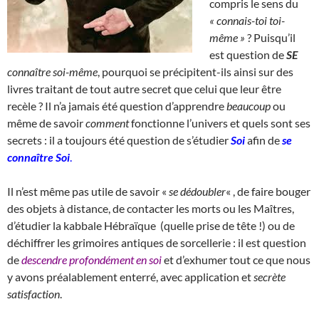
compris le sens du
« connais-toi toi-
même »
? Puisqu’il
est question de
SE
connaître soi-même
, pourquoi se précipitent-ils ainsi sur des
livres traitant de tout autre secret que celui que leur être
recèle ? Il n’a jamais été question d’apprendre
beaucoup
ou
même de savoir
comment
fonctionne l’univers et quels sont ses
secrets : il a toujours été question de s’étudier
Soi
afin de
se
connaître Soi
.
Il n’est même pas utile de savoir «
se dédoubler
« , de faire bouger
des objets à distance, de contacter les morts ou les Maîtres,
d’étudier la kabbale Hébraïque (quelle prise de tête !) ou de
déchiffrer les grimoires antiques de sorcellerie : il est question
de
descendre profondément en soi
et d’exhumer tout ce que nous
y avons préalablement enterré, avec application et
secrète
satisfaction
.