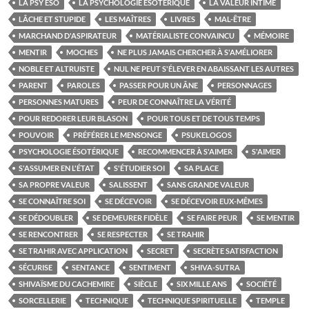
LA PSY ÉSO
LA PSYCHOLOGIE ÉSOTÉRIQUE
LA VALEUR INTIME
LÂCHE ET STUPIDE
LES MAÎTRES
LIVRES
MAL-ÊTRE
MARCHAND D'ASPIRATEUR
MATÉRIALISTE CONVAINCU
MÉMOIRE
MENTIR
MOCHES
NE PLUS JAMAIS CHERCHER À S'AMÉLIORER
NOBLE ET ALTRUISTE
NUL NE PEUT S'ÉLEVER EN ABAISSANT LES AUTRES
PARENT
PAROLES
PASSER POUR UN ÂNE
PERSONNAGES
PERSONNES MATURES
PEUR DE CONNAÎTRE LA VÉRITÉ
POUR REDORER LEUR BLASON
POUR TOUS ET DE TOUS TEMPS
POUVOIR
PRÉFÉRER LE MENSONGE
PSUKELOGOS
PSYCHOLOGIE ÉSOTÉRIQUE
RECOMMENCER À S'AIMER
S'AIMER
S'ASSUMER EN L'ÉTAT
S'ÉTUDIER SOI
SA PLACE
SA PROPRE VALEUR
SALISSENT
SANS GRANDE VALEUR
SE CONNAÎTRE SOI
SE DÉCEVOIR
SE DÉCEVOIR EUX-MÊMES
SE DÉDOUBLER
SE DEMEURER FIDÈLE
SE FAIRE PEUR
SE MENTIR
SE RENCONTRER
SE RESPECTER
SE TRAHIR
SE TRAHIR AVEC APPLICATION
SECRET
SECRÈTE SATISFACTION
SÉCURISE
SENTANCE
SENTIMENT
SHIVA-SUTRA
SHIVAÏSME DU CACHEMIRE
SIÈCLE
SIX MILLE ANS
SOCIÉTÉ
SORCELLERIE
TECHNIQUE
TECHNIQUE SPIRITUELLE
TEMPLE