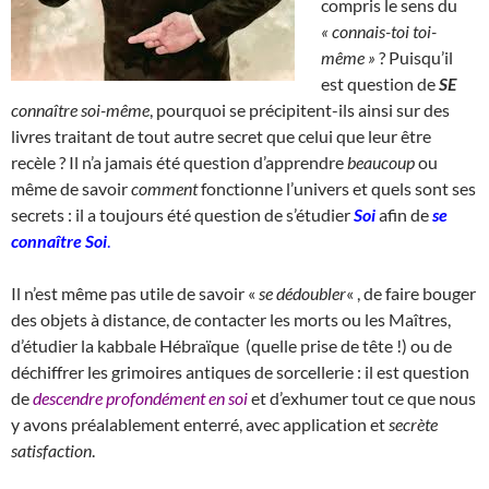
compris le sens du
« connais-toi toi-
même »
? Puisqu’il
est question de
SE
connaître soi-même
, pourquoi se précipitent-ils ainsi sur des
livres traitant de tout autre secret que celui que leur être
recèle ? Il n’a jamais été question d’apprendre
beaucoup
ou
même de savoir
comment
fonctionne l’univers et quels sont ses
secrets : il a toujours été question de s’étudier
Soi
afin de
se
connaître Soi
.
Il n’est même pas utile de savoir «
se dédoubler
« , de faire bouger
des objets à distance, de contacter les morts ou les Maîtres,
d’étudier la kabbale Hébraïque (quelle prise de tête !) ou de
déchiffrer les grimoires antiques de sorcellerie : il est question
de
descendre profondément en soi
et d’exhumer tout ce que nous
y avons préalablement enterré, avec application et
secrète
satisfaction
.