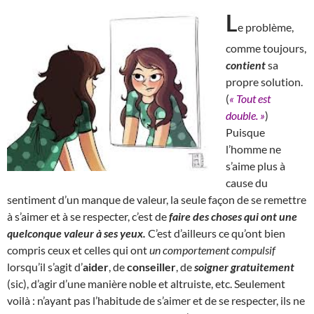
L
e problème,
comme toujours,
contient
sa
propre solution.
(
« Tout est
double. »
)
Puisque
l’homme ne
s’aime plus à
cause du
sentiment d’un manque de valeur, la seule façon de se remettre
à s’aimer et à se respecter, c’est de
faire des choses qui ont une
quelconque valeur à ses yeux.
C’est d’ailleurs ce qu’ont bien
compris ceux et celles qui ont
un comportement compulsif
lorsqu’il s’agit d’
aider
, de
conseiller
, de
soigner gratuitement
(sic), d’agir d’une manière noble et altruiste, etc. Seulement
voilà : n’ayant pas l’habitude de s’aimer et de se respecter, ils ne