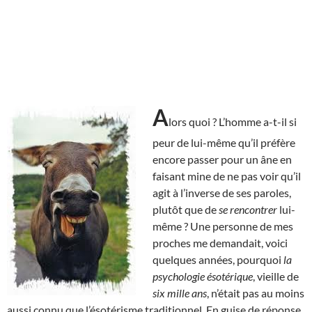
A
lors quoi ? L’homme a-t-il si
peur de lui-même qu’il préfère
encore passer pour un âne en
faisant mine de ne pas voir qu’il
agit à l’inverse de ses paroles,
plutôt que de
se rencontrer
lui-
même ? Une personne de mes
proches me demandait, voici
quelques années, pourquoi
la
psychologie ésotérique
, vieille de
six mille ans
, n’était pas au moins
aussi connu que l’ésotérisme traditionnel. En guise de réponse,