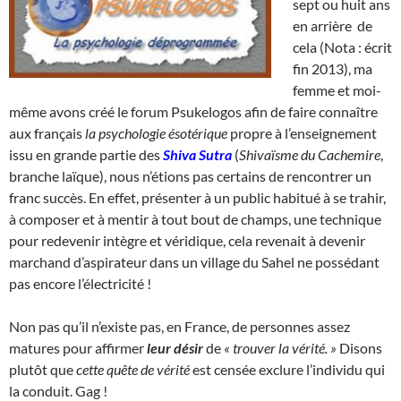
sept ou huit ans
en arrière de
cela (Nota : écrit
fin 2013), ma
femme et moi-
même avons créé le forum Psukelogos afin de faire connaître
aux français
la psychologie ésotérique
propre à l’enseignement
issu en grande partie des
Shiva Sutra
(
Shivaïsme du Cachemire
,
branche laïque), nous n’étions pas certains de rencontrer un
franc succès. En effet, présenter à un public habitué à se trahir,
à composer et à mentir à tout bout de champs, une technique
pour redevenir intègre et véridique, cela revenait à devenir
marchand d’aspirateur dans un village du Sahel ne possédant
pas encore l’électricité !
Non pas qu’il n’existe pas, en France, de personnes assez
matures pour affirmer
leur désir
de
« trouver la vérité. »
Disons
plutôt que
cette quête de vérité
est censée exclure l’individu qui
la conduit. Gag !