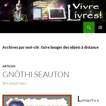
Aller
au
contenu
Recherche
MENU
PRINCI
Archives par mot-clé : faire bouger des objets à distance
ARTICLES
GNÔTHI SEAUTON
9 JUILLET 2013
L
orsqu’il y a