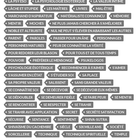
LA PSY ÉSO
LA PSYCHOLOGIE ÉSOTÉRIQUE
LA VALEUR INTIME
LÂCHE ET STUPIDE
LES MAÎTRES
LIVRES
MAL-ÊTRE
MARCHAND D'ASPIRATEUR
MATÉRIALISTE CONVAINCU
MÉMOIRE
MENTIR
MOCHES
NE PLUS JAMAIS CHERCHER À S'AMÉLIORER
NOBLE ET ALTRUISTE
NUL NE PEUT S'ÉLEVER EN ABAISSANT LES AUTRES
PARENT
PAROLES
PASSER POUR UN ÂNE
PERSONNAGES
PERSONNES MATURES
PEUR DE CONNAÎTRE LA VÉRITÉ
POUR REDORER LEUR BLASON
POUR TOUS ET DE TOUS TEMPS
POUVOIR
PRÉFÉRER LE MENSONGE
PSUKELOGOS
PSYCHOLOGIE ÉSOTÉRIQUE
RECOMMENCER À S'AIMER
S'AIMER
S'ASSUMER EN L'ÉTAT
S'ÉTUDIER SOI
SA PLACE
SA PROPRE VALEUR
SALISSENT
SANS GRANDE VALEUR
SE CONNAÎTRE SOI
SE DÉCEVOIR
SE DÉCEVOIR EUX-MÊMES
SE DÉDOUBLER
SE DEMEURER FIDÈLE
SE FAIRE PEUR
SE MENTIR
SE RENCONTRER
SE RESPECTER
SE TRAHIR
SE TRAHIR AVEC APPLICATION
SECRET
SECRÈTE SATISFACTION
SÉCURISE
SENTANCE
SENTIMENT
SHIVA-SUTRA
SHIVAÏSME DU CACHEMIRE
SIÈCLE
SIX MILLE ANS
SOCIÉTÉ
SORCELLERIE
TECHNIQUE
TECHNIQUE SPIRITUELLE
TEMPLE