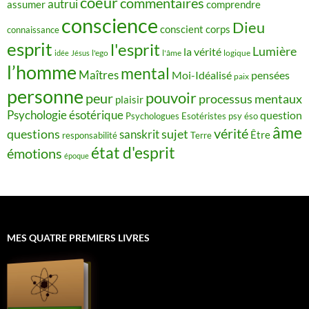
coeur
commentaires
autrui
assumer
comprendre
conscience
Dieu
conscient
corps
connaissance
esprit
l'esprit
Lumière
la vérité
idée
Jésus
l'ego
l'âme
logique
l’homme
mental
Maîtres
Moi-Idéalisé
pensées
paix
personne
pouvoir
peur
processus mentaux
plaisir
Psychologie ésotérique
question
Psychologues Esotéristes
psy éso
âme
vérité
questions
sujet
sanskrit
Être
responsabilité
Terre
état d'esprit
émotions
époque
MES QUATRE PREMIERS LIVRES