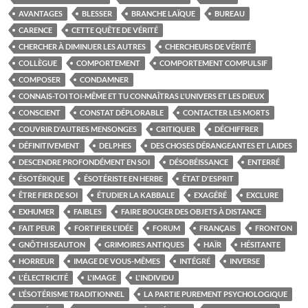
AVANTAGES
BLESSER
BRANCHE LAÏQUE
BUREAU
CARENCE
CETTE QUÊTE DE VÉRITÉ
CHERCHER À DIMINUER LES AUTRES
CHERCHEURS DE VÉRITÉ
COLLÈGUE
COMPORTEMENT
COMPORTEMENT COMPULSIF
COMPOSER
CONDAMNER
CONNAIS-TOI TOI-MÊME ET TU CONNAÎTRAS L'UNIVERS ET LES DIEUX
CONSCIENT
CONSTAT DÉPLORABLE
CONTACTER LES MORTS
COUVRIR D'AUTRES MENSONGES
CRITIQUER
DÉCHIFFRER
DÉFINITIVEMENT
DELPHES
DES CHOSES DÉRANGEANTES ET LAIDES
DESCENDRE PROFONDÉMENT EN SOI
DÉSOBÉISSANCE
ENTERRÉ
ÉSOTÉRIQUE
ÉSOTÉRISTE EN HERBE
ÉTAT D'ESPRIT
ÊTRE FIER DE SOI
ÉTUDIER LA KABBALE
EXAGÉRÉ
EXCLURE
EXHUMER
FAIBLES
FAIRE BOUGER DES OBJETS À DISTANCE
FAIT PEUR
FORTIFIER L'IDÉE
FORUM
FRANÇAIS
FRONTON
GNÔTHI SEAUTON
GRIMOIRES ANTIQUES
HAÏR
HÉSITANTE
HORREUR
IMAGE DE VOUS-MÊMES
INTÉGRÉ
INVERSE
L'ÉLECTRICITÉ
L'IMAGE
L'INDIVIDU
L’ÉSOTÉRISME TRADITIONNEL
LA PARTIE PUREMENT PSYCHOLOGIQUE