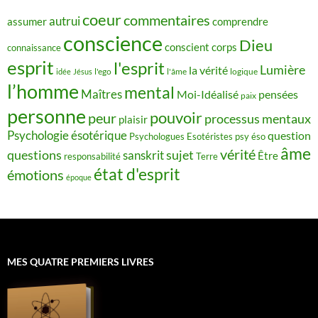
coeur
commentaires
autrui
assumer
comprendre
conscience
Dieu
conscient
corps
connaissance
esprit
l'esprit
Lumière
la vérité
idée
Jésus
l'ego
l'âme
logique
l’homme
mental
Maîtres
Moi-Idéalisé
pensées
paix
personne
pouvoir
peur
processus mentaux
plaisir
Psychologie ésotérique
question
Psychologues Esotéristes
psy éso
âme
vérité
questions
sujet
sanskrit
Être
responsabilité
Terre
état d'esprit
émotions
époque
MES QUATRE PREMIERS LIVRES