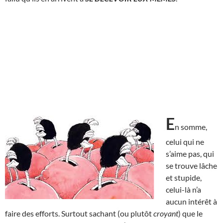
E
n somme,
celui qui ne
s’aime pas, qui
se trouve lâche
et stupide,
celui-là n’a
aucun intérêt à
faire des efforts. Surtout sachant (ou plutôt
croyant
) que le