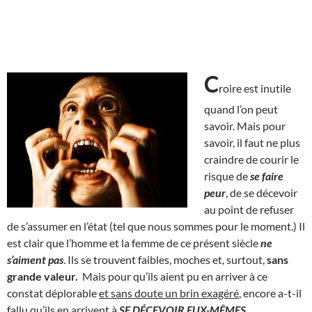
C
roire est inutile
quand l’on peut
savoir. Mais pour
savoir, il faut ne plus
craindre de courir le
risque de
se faire
peur
, de se décevoir
au point de refuser
de s’assumer en l’état (tel que nous sommes pour le moment.) Il
est clair que l’homme et la femme de ce présent siècle
ne
s’aiment pas
. Ils se trouvent faibles, moches et, surtout,
sans
grande valeur.
Mais pour qu’ils aient pu en arriver à ce
constat déplorable
et sans doute un brin exagéré
, encore a-t-il
fallu qu’ils en arrivent à
SE DÉCEVOIR EUX-MÊMES
.