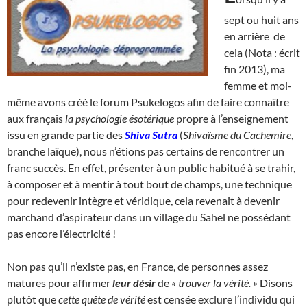
sept ou huit ans
en arrière de
cela (Nota : écrit
fin 2013), ma
femme et moi-
même avons créé le forum Psukelogos afin de faire connaître
aux français
la psychologie ésotérique
propre à l’enseignement
issu en grande partie des
Shiva Sutra
(
Shivaïsme du Cachemire
,
branche laïque), nous n’étions pas certains de rencontrer un
franc succès. En effet, présenter à un public habitué à se trahir,
à composer et à mentir à tout bout de champs, une technique
pour redevenir intègre et véridique, cela revenait à devenir
marchand d’aspirateur dans un village du Sahel ne possédant
pas encore l’électricité !
Non pas qu’il n’existe pas, en France, de personnes assez
matures pour affirmer
leur désir
de
« trouver la vérité. »
Disons
plutôt que
cette quête de vérité
est censée exclure l’individu qui