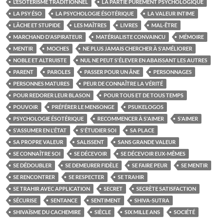
L’ÉSOTÉRISME TRADITIONNEL
LA PARTIE PUREMENT PSYCHOLOGIQUE
LA PSY ÉSO
LA PSYCHOLOGIE ÉSOTÉRIQUE
LA VALEUR INTIME
LÂCHE ET STUPIDE
LES MAÎTRES
LIVRES
MAL-ÊTRE
MARCHAND D'ASPIRATEUR
MATÉRIALISTE CONVAINCU
MÉMOIRE
MENTIR
MOCHES
NE PLUS JAMAIS CHERCHER À S'AMÉLIORER
NOBLE ET ALTRUISTE
NUL NE PEUT S'ÉLEVER EN ABAISSANT LES AUTRES
PARENT
PAROLES
PASSER POUR UN ÂNE
PERSONNAGES
PERSONNES MATURES
PEUR DE CONNAÎTRE LA VÉRITÉ
POUR REDORER LEUR BLASON
POUR TOUS ET DE TOUS TEMPS
POUVOIR
PRÉFÉRER LE MENSONGE
PSUKELOGOS
PSYCHOLOGIE ÉSOTÉRIQUE
RECOMMENCER À S'AIMER
S'AIMER
S'ASSUMER EN L'ÉTAT
S'ÉTUDIER SOI
SA PLACE
SA PROPRE VALEUR
SALISSENT
SANS GRANDE VALEUR
SE CONNAÎTRE SOI
SE DÉCEVOIR
SE DÉCEVOIR EUX-MÊMES
SE DÉDOUBLER
SE DEMEURER FIDÈLE
SE FAIRE PEUR
SE MENTIR
SE RENCONTRER
SE RESPECTER
SE TRAHIR
SE TRAHIR AVEC APPLICATION
SECRET
SECRÈTE SATISFACTION
SÉCURISE
SENTANCE
SENTIMENT
SHIVA-SUTRA
SHIVAÏSME DU CACHEMIRE
SIÈCLE
SIX MILLE ANS
SOCIÉTÉ