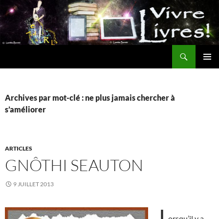
Aller
au
contenu
Recherche
MENU
PRINCI
Archives par mot-clé : ne plus jamais chercher à
s’améliorer
ARTICLES
GNÔTHI SEAUTON
9 JUILLET 2013
L
orsqu’il y a