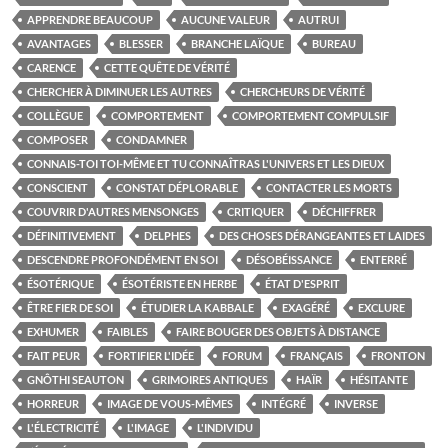
APPRENDRE BEAUCOUP
AUCUNE VALEUR
AUTRUI
AVANTAGES
BLESSER
BRANCHE LAÏQUE
BUREAU
CARENCE
CETTE QUÊTE DE VÉRITÉ
CHERCHER À DIMINUER LES AUTRES
CHERCHEURS DE VÉRITÉ
COLLÈGUE
COMPORTEMENT
COMPORTEMENT COMPULSIF
COMPOSER
CONDAMNER
CONNAIS-TOI TOI-MÊME ET TU CONNAÎTRAS L'UNIVERS ET LES DIEUX
CONSCIENT
CONSTAT DÉPLORABLE
CONTACTER LES MORTS
COUVRIR D'AUTRES MENSONGES
CRITIQUER
DÉCHIFFRER
DÉFINITIVEMENT
DELPHES
DES CHOSES DÉRANGEANTES ET LAIDES
DESCENDRE PROFONDÉMENT EN SOI
DÉSOBÉISSANCE
ENTERRÉ
ÉSOTÉRIQUE
ÉSOTÉRISTE EN HERBE
ÉTAT D'ESPRIT
ÊTRE FIER DE SOI
ÉTUDIER LA KABBALE
EXAGÉRÉ
EXCLURE
EXHUMER
FAIBLES
FAIRE BOUGER DES OBJETS À DISTANCE
FAIT PEUR
FORTIFIER L'IDÉE
FORUM
FRANÇAIS
FRONTON
GNÔTHI SEAUTON
GRIMOIRES ANTIQUES
HAÏR
HÉSITANTE
HORREUR
IMAGE DE VOUS-MÊMES
INTÉGRÉ
INVERSE
L'ÉLECTRICITÉ
L'IMAGE
L'INDIVIDU