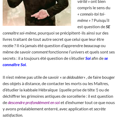
vérité »
ont bien
compris le sens du
« connais-toi toi-
même »
? Puisqu’il
est question de
SE
connaître soi-même
, pourquoi se précipitent-ils ainsi sur des
livres traitant de tout autre secret que celui que leur être
recèle ? Il n’a jamais été question d’apprendre
beaucoup
ou
même de savoir
comment
fonctionne l’univers et quels sont ses
secrets : il a toujours été question de s’étudier
Soi
afin de
se
connaître Soi
.
Il n’est même pas utile de savoir «
se dédoubler
« , de faire bouger
des objets à distance, de contacter les morts ou les Maîtres,
d’étudier la kabbale Hébraïque (quelle prise de tête !) ou de
déchiffrer les grimoires antiques de sorcellerie : il est question
de
descendre profondément en soi
et d’exhumer tout ce que nous
y avons préalablement enterré, avec application et
secrète
satisfaction
.