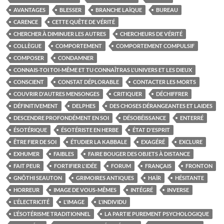
AVANTAGES
BLESSER
BRANCHE LAÏQUE
BUREAU
CARENCE
CETTE QUÊTE DE VÉRITÉ
CHERCHER À DIMINUER LES AUTRES
CHERCHEURS DE VÉRITÉ
COLLÈGUE
COMPORTEMENT
COMPORTEMENT COMPULSIF
COMPOSER
CONDAMNER
CONNAIS-TOI TOI-MÊME ET TU CONNAÎTRAS L'UNIVERS ET LES DIEUX
CONSCIENT
CONSTAT DÉPLORABLE
CONTACTER LES MORTS
COUVRIR D'AUTRES MENSONGES
CRITIQUER
DÉCHIFFRER
DÉFINITIVEMENT
DELPHES
DES CHOSES DÉRANGEANTES ET LAIDES
DESCENDRE PROFONDÉMENT EN SOI
DÉSOBÉISSANCE
ENTERRÉ
ÉSOTÉRIQUE
ÉSOTÉRISTE EN HERBE
ÉTAT D'ESPRIT
ÊTRE FIER DE SOI
ÉTUDIER LA KABBALE
EXAGÉRÉ
EXCLURE
EXHUMER
FAIBLES
FAIRE BOUGER DES OBJETS À DISTANCE
FAIT PEUR
FORTIFIER L'IDÉE
FORUM
FRANÇAIS
FRONTON
GNÔTHI SEAUTON
GRIMOIRES ANTIQUES
HAÏR
HÉSITANTE
HORREUR
IMAGE DE VOUS-MÊMES
INTÉGRÉ
INVERSE
L'ÉLECTRICITÉ
L'IMAGE
L'INDIVIDU
L’ÉSOTÉRISME TRADITIONNEL
LA PARTIE PUREMENT PSYCHOLOGIQUE