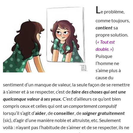
L
e problème,
comme toujours,
contient
sa
propre solution.
(
« Tout est
double. »
)
Puisque
l’homme ne
s’aime plus à
cause du
sentiment d’un manque de valeur, la seule façon de se remettre
à s’aimer et à se respecter, c’est de
faire des choses qui ont une
quelconque valeur à ses yeux.
C’est d’ailleurs ce qu’ont bien
compris ceux et celles qui ont
un comportement compulsif
lorsqu’il s’agit d’
aider
, de
conseiller
, de
soigner gratuitement
(sic), d’agir d’une manière noble et altruiste, etc. Seulement
voilà : n’ayant pas l’habitude de s’aimer et de se respecter, ils ne