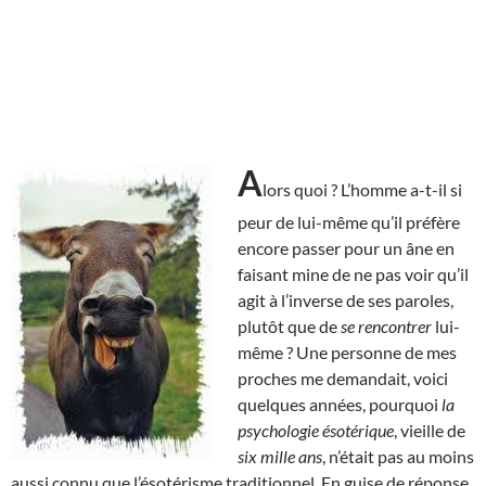
A
lors quoi ? L’homme a-t-il si
peur de lui-même qu’il préfère
encore passer pour un âne en
faisant mine de ne pas voir qu’il
agit à l’inverse de ses paroles,
plutôt que de
se rencontrer
lui-
même ? Une personne de mes
proches me demandait, voici
quelques années, pourquoi
la
psychologie ésotérique
, vieille de
six mille ans
, n’était pas au moins
aussi connu que l’ésotérisme traditionnel. En guise de réponse,