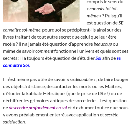
compris le sens du
« connais-toi toi-
même »
? Puisqu’il
est question de
SE
connaître soi-même
, pourquoi se précipitent-ils ainsi sur des
livres traitant de tout autre secret que celui que leur être
recèle ? Il n’a jamais été question d’apprendre
beaucoup
ou
même de savoir
comment
fonctionne l’univers et quels sont ses
secrets : il a toujours été question de s’étudier
Soi
afin de
se
connaître Soi
.
Il n’est même pas utile de savoir «
se dédoubler
« , de faire bouger
des objets à distance, de contacter les morts ou les Maîtres,
d’étudier la kabbale Hébraïque (quelle prise de tête !) ou de
déchiffrer les grimoires antiques de sorcellerie : il est question
de
descendre profondément en soi
et d’exhumer tout ce que nous
y avons préalablement enterré, avec application et
secrète
satisfaction
.