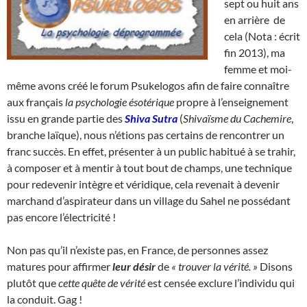
sept ou huit ans
en arrière de
cela (Nota : écrit
fin 2013), ma
femme et moi-
même avons créé le forum Psukelogos afin de faire connaître
aux français
la psychologie ésotérique
propre à l’enseignement
issu en grande partie des
Shiva Sutra
(
Shivaïsme du Cachemire
,
branche laïque), nous n’étions pas certains de rencontrer un
franc succès. En effet, présenter à un public habitué à se trahir,
à composer et à mentir à tout bout de champs, une technique
pour redevenir intègre et véridique, cela revenait à devenir
marchand d’aspirateur dans un village du Sahel ne possédant
pas encore l’électricité !
Non pas qu’il n’existe pas, en France, de personnes assez
matures pour affirmer
leur désir
de
« trouver la vérité. »
Disons
plutôt que
cette quête de vérité
est censée exclure l’individu qui
la conduit. Gag !