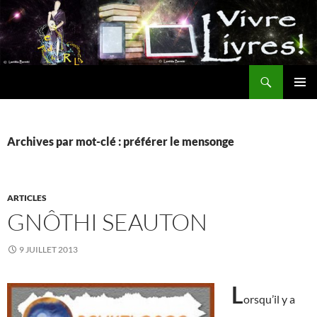
Aller
au
contenu
Recherche
MENU
PRINCI
Archives par mot-clé : préférer le mensonge
ARTICLES
GNÔTHI SEAUTON
9 JUILLET 2013
L
orsqu’il y a