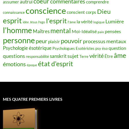
coeur
commentaires
autrui
assumer
comprendre
conscience
Dieu
conscient
corps
connaissance
esprit
l'esprit
Lumière
la vérité
idée
Jésus
l'ego
l'âme
logique
l’homme
mental
Maîtres
Moi-Idéalisé
pensées
paix
personne
pouvoir
peur
processus mentaux
plaisir
Psychologie ésotérique
question
Psychologues Esotéristes
psy éso
âme
vérité
questions
sujet
sanskrit
Être
responsabilité
Terre
état d'esprit
émotions
époque
MES QUATRE PREMIERS LIVRES