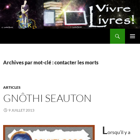
Aller
au
contenu
Recherche
MENU
PRINCI
Archives par mot-clé : contacter les morts
ARTICLES
GNÔTHI SEAUTON
9 JUILLET 2013
L
orsqu’il y a