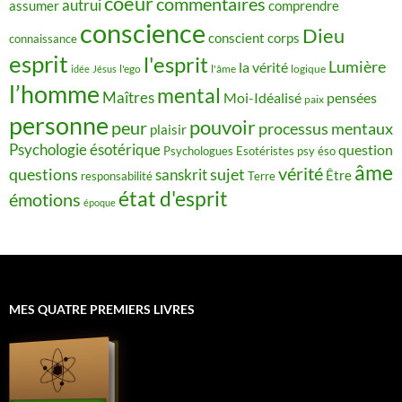
coeur
commentaires
autrui
assumer
comprendre
conscience
Dieu
conscient
corps
connaissance
esprit
l'esprit
Lumière
la vérité
idée
Jésus
l'ego
l'âme
logique
l’homme
mental
Maîtres
Moi-Idéalisé
pensées
paix
personne
pouvoir
peur
processus mentaux
plaisir
Psychologie ésotérique
question
Psychologues Esotéristes
psy éso
âme
vérité
questions
sujet
sanskrit
Être
responsabilité
Terre
état d'esprit
émotions
époque
MES QUATRE PREMIERS LIVRES