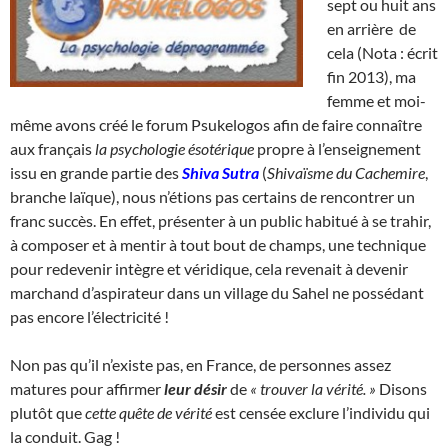
sept ou huit ans
en arrière de
cela (Nota : écrit
fin 2013), ma
femme et moi-
même avons créé le forum Psukelogos afin de faire connaître
aux français
la psychologie ésotérique
propre à l’enseignement
issu en grande partie des
Shiva Sutra
(
Shivaïsme du Cachemire
,
branche laïque), nous n’étions pas certains de rencontrer un
franc succès. En effet, présenter à un public habitué à se trahir,
à composer et à mentir à tout bout de champs, une technique
pour redevenir intègre et véridique, cela revenait à devenir
marchand d’aspirateur dans un village du Sahel ne possédant
pas encore l’électricité !
Non pas qu’il n’existe pas, en France, de personnes assez
matures pour affirmer
leur désir
de
« trouver la vérité. »
Disons
plutôt que
cette quête de vérité
est censée exclure l’individu qui
la conduit. Gag !