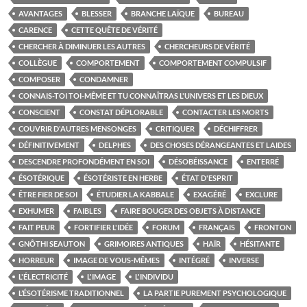
AVANTAGES
BLESSER
BRANCHE LAÏQUE
BUREAU
CARENCE
CETTE QUÊTE DE VÉRITÉ
CHERCHER À DIMINUER LES AUTRES
CHERCHEURS DE VÉRITÉ
COLLÈGUE
COMPORTEMENT
COMPORTEMENT COMPULSIF
COMPOSER
CONDAMNER
CONNAIS-TOI TOI-MÊME ET TU CONNAÎTRAS L'UNIVERS ET LES DIEUX
CONSCIENT
CONSTAT DÉPLORABLE
CONTACTER LES MORTS
COUVRIR D'AUTRES MENSONGES
CRITIQUER
DÉCHIFFRER
DÉFINITIVEMENT
DELPHES
DES CHOSES DÉRANGEANTES ET LAIDES
DESCENDRE PROFONDÉMENT EN SOI
DÉSOBÉISSANCE
ENTERRÉ
ÉSOTÉRIQUE
ÉSOTÉRISTE EN HERBE
ÉTAT D'ESPRIT
ÊTRE FIER DE SOI
ÉTUDIER LA KABBALE
EXAGÉRÉ
EXCLURE
EXHUMER
FAIBLES
FAIRE BOUGER DES OBJETS À DISTANCE
FAIT PEUR
FORTIFIER L'IDÉE
FORUM
FRANÇAIS
FRONTON
GNÔTHI SEAUTON
GRIMOIRES ANTIQUES
HAÏR
HÉSITANTE
HORREUR
IMAGE DE VOUS-MÊMES
INTÉGRÉ
INVERSE
L'ÉLECTRICITÉ
L'IMAGE
L'INDIVIDU
L’ÉSOTÉRISME TRADITIONNEL
LA PARTIE PUREMENT PSYCHOLOGIQUE