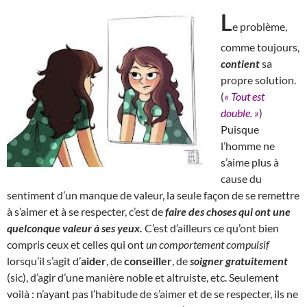
L
e problème,
comme toujours,
contient
sa
propre solution.
(
« Tout est
double. »
)
Puisque
l’homme ne
s’aime plus à
cause du
sentiment d’un manque de valeur, la seule façon de se remettre
à s’aimer et à se respecter, c’est de
faire des choses qui ont une
quelconque valeur à ses yeux.
C’est d’ailleurs ce qu’ont bien
compris ceux et celles qui ont
un comportement compulsif
lorsqu’il s’agit d’
aider
, de
conseiller
, de
soigner gratuitement
(sic), d’agir d’une manière noble et altruiste, etc. Seulement
voilà : n’ayant pas l’habitude de s’aimer et de se respecter, ils ne