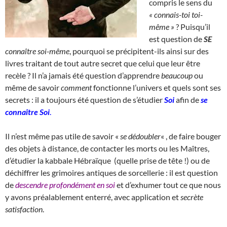
compris le sens du
« connais-toi toi-
même »
? Puisqu’il
est question de
SE
connaître soi-même
, pourquoi se précipitent-ils ainsi sur des
livres traitant de tout autre secret que celui que leur être
recèle ? Il n’a jamais été question d’apprendre
beaucoup
ou
même de savoir
comment
fonctionne l’univers et quels sont ses
secrets : il a toujours été question de s’étudier
Soi
afin de
se
connaître Soi
.
Il n’est même pas utile de savoir «
se dédoubler
« , de faire bouger
des objets à distance, de contacter les morts ou les Maîtres,
d’étudier la kabbale Hébraïque (quelle prise de tête !) ou de
déchiffrer les grimoires antiques de sorcellerie : il est question
de
descendre profondément en soi
et d’exhumer tout ce que nous
y avons préalablement enterré, avec application et
secrète
satisfaction
.