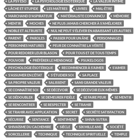
LA PSY ÉSO
LA PSYCHOLOGIE ÉSOTÉRIQUE
LA VALEUR INTIME
LÂCHE ET STUPIDE
LES MAÎTRES
LIVRES
MAL-ÊTRE
MARCHAND D'ASPIRATEUR
MATÉRIALISTE CONVAINCU
MÉMOIRE
MENTIR
MOCHES
NE PLUS JAMAIS CHERCHER À S'AMÉLIORER
NOBLE ET ALTRUISTE
NUL NE PEUT S'ÉLEVER EN ABAISSANT LES AUTRES
PARENT
PAROLES
PASSER POUR UN ÂNE
PERSONNAGES
PERSONNES MATURES
PEUR DE CONNAÎTRE LA VÉRITÉ
POUR REDORER LEUR BLASON
POUR TOUS ET DE TOUS TEMPS
POUVOIR
PRÉFÉRER LE MENSONGE
PSUKELOGOS
PSYCHOLOGIE ÉSOTÉRIQUE
RECOMMENCER À S'AIMER
S'AIMER
S'ASSUMER EN L'ÉTAT
S'ÉTUDIER SOI
SA PLACE
SA PROPRE VALEUR
SALISSENT
SANS GRANDE VALEUR
SE CONNAÎTRE SOI
SE DÉCEVOIR
SE DÉCEVOIR EUX-MÊMES
SE DÉDOUBLER
SE DEMEURER FIDÈLE
SE FAIRE PEUR
SE MENTIR
SE RENCONTRER
SE RESPECTER
SE TRAHIR
SE TRAHIR AVEC APPLICATION
SECRET
SECRÈTE SATISFACTION
SÉCURISE
SENTANCE
SENTIMENT
SHIVA-SUTRA
SHIVAÏSME DU CACHEMIRE
SIÈCLE
SIX MILLE ANS
SOCIÉTÉ
SORCELLERIE
TECHNIQUE
TECHNIQUE SPIRITUELLE
TEMPLE