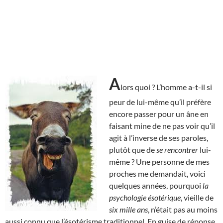
A
lors quoi ? L’homme a-t-il si
peur de lui-même qu’il préfère
encore passer pour un âne en
faisant mine de ne pas voir qu’il
agit à l’inverse de ses paroles,
plutôt que de
se rencontrer
lui-
même ? Une personne de mes
proches me demandait, voici
quelques années, pourquoi
la
psychologie ésotérique
, vieille de
six mille ans
, n’était pas au moins
aussi connu que l’ésotérisme traditionnel. En guise de réponse,