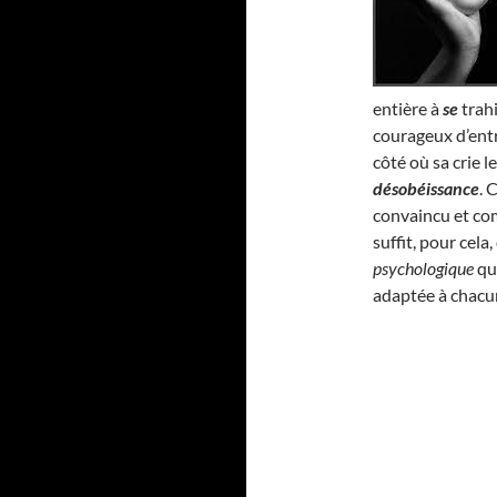
entière à
se
trahi
courageux d’entr
côté où sa crie l
désobéissance
. 
convaincu et com
suffit, pour cel
psychologique
qui
adaptée à chacu