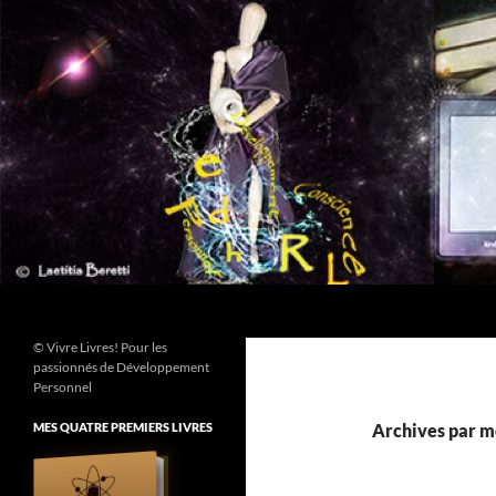
Aller
au
contenu
Recherche
© Vivre Livres! Pour les
passionnés de Développement
Personnel
MES QUATRE PREMIERS LIVRES
Archives par mo