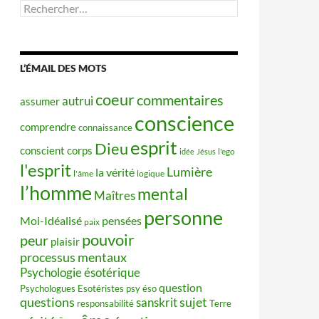
Rechercher :
L’ÉMAIL DES MOTS
coeur
commentaires
autrui
assumer
conscience
comprendre
connaissance
esprit
Dieu
conscient
corps
idée
Jésus
l'ego
l'esprit
Lumière
la vérité
l'âme
logique
l’homme
mental
Maîtres
personne
Moi-Idéalisé
pensées
paix
pouvoir
peur
plaisir
processus mentaux
Psychologie ésotérique
question
Psychologues Esotéristes
psy éso
questions
sujet
sanskrit
responsabilité
Terre