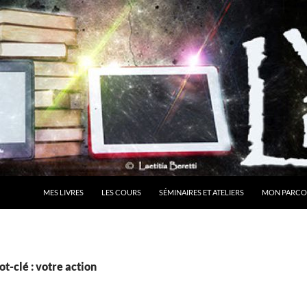
MES LIVRES
LES COURS
SÉMINAIRES ET ATELIERS
MON PARCO
t-clé : votre action