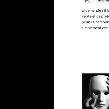
ai demandé s’il l
vérité et de pré
peur. La personne
simplement ceci