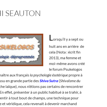
I SEAUTON
L
orsqu’il y a sept ou
huit ans en arrière de
cela (Nota : écrit fin
2013), ma femme et
moi-même avons créé
le forum Psukelogos
naître aux français
la psychologie ésotérique
propre à
ssu en grande partie des
Shiva Sutra
(
Shivaïsme du
che laïque), nous n’étions pas certains de rencontrer
En effet, présenter à un public habitué à se trahir, à
entir à tout bout de champs, une technique pour
e et véridique, cela revenait à devenir marchand