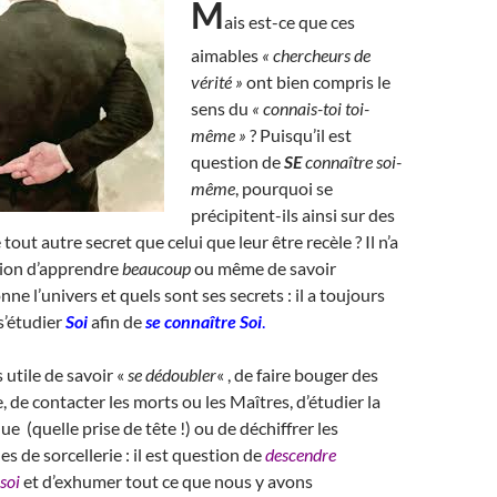
M
ais est-ce que ces
aimables
« chercheurs de
vérité »
ont bien compris le
sens du
« connais-toi toi-
même »
? Puisqu’il est
question de
SE
connaître soi-
même
, pourquoi se
précipitent-ils ainsi sur des
 tout autre secret que celui que leur être recèle ? Il n’a
tion d’apprendre
beaucoup
ou même de savoir
nne l’univers et quels sont ses secrets : il a toujours
s’étudier
Soi
afin de
se connaître Soi
.
 utile de savoir «
se dédoubler
« , de faire bouger des
, de contacter les morts ou les Maîtres, d’étudier la
e (quelle prise de tête !) ou de déchiffrer les
s de sorcellerie : il est question de
descendre
soi
et d’exhumer tout ce que nous y avons