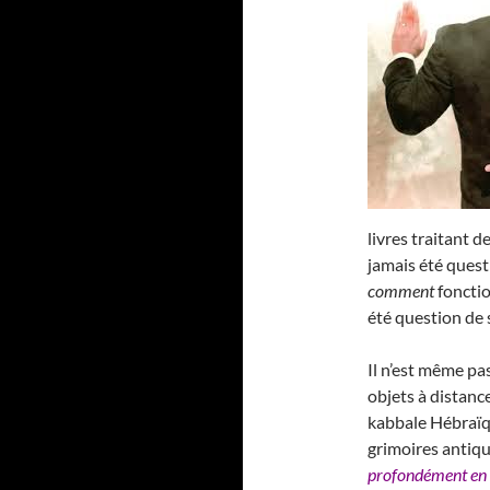
livres traitant de
jamais été ques
comment
fonctio
été question de 
Il n’est même pas
objets à distance
kabbale Hébraïqu
grimoires antique
profondément en 