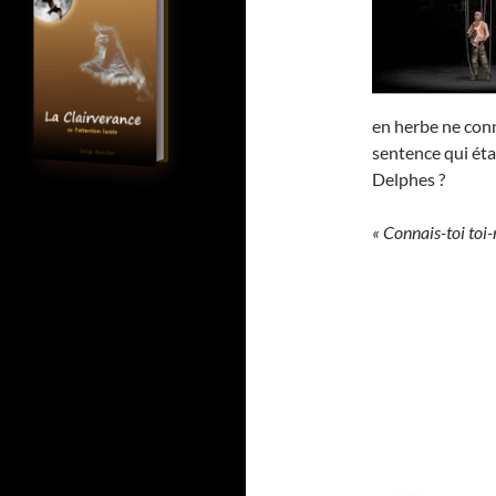
en herbe ne conn
sentence qui éta
Delphes ?
« Connais-toi toi-