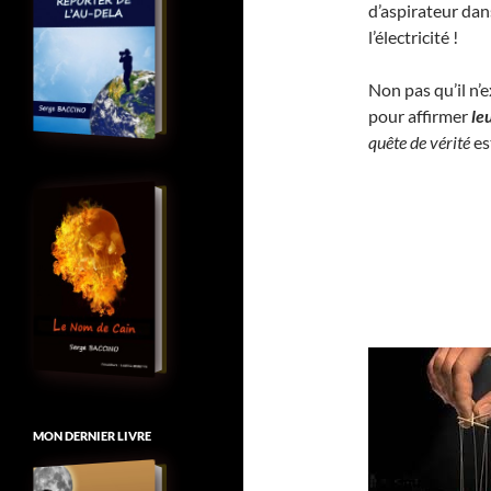
d’aspirateur dan
l’électricité !
Non pas qu’il n’
pour affirmer
le
quête de vérité
es
MON DERNIER LIVRE