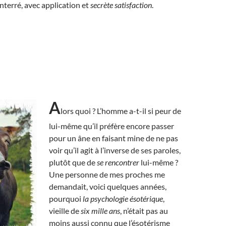
terré, avec application et
secrète satisfaction
.
A
lors quoi ? L’homme a-t-il si peur de
lui-même qu’il préfère encore passer
pour un âne en faisant mine de ne pas
voir qu’il agit à l’inverse de ses paroles,
plutôt que de
se rencontrer
lui-même ?
Une personne de mes proches me
demandait, voici quelques années,
pourquoi
la psychologie ésotérique
,
vieille de
six mille ans
, n’était pas au
moins aussi connu que l’ésotérisme