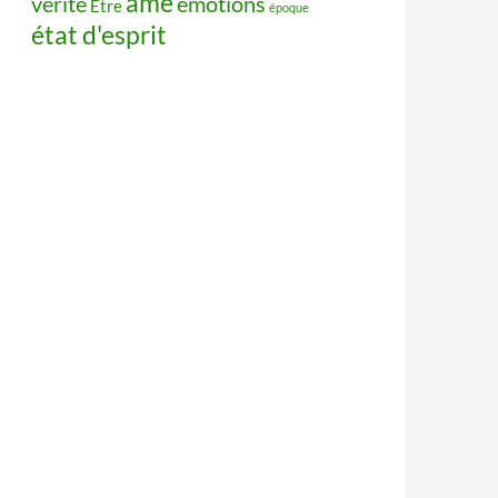
âme
vérité
émotions
Être
époque
état d'esprit