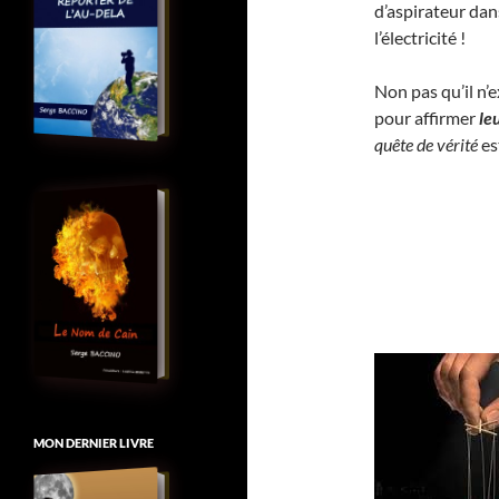
d’aspirateur dan
l’électricité !
Non pas qu’il n’
pour affirmer
le
quête de vérité
es
MON DERNIER LIVRE