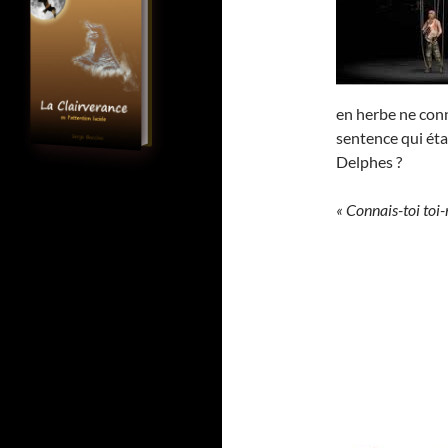
en herbe ne conn
sentence qui éta
Delphes ?
« Connais-toi toi-