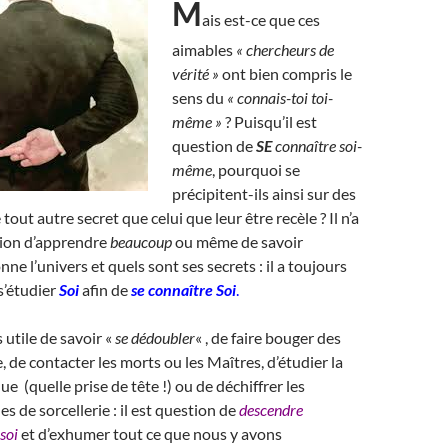
M
ais est-ce que ces
aimables
« chercheurs de
vérité »
ont bien compris le
sens du
« connais-toi toi-
même »
? Puisqu’il est
question de
SE
connaître soi-
même
, pourquoi se
précipitent-ils ainsi sur des
 tout autre secret que celui que leur être recèle ? Il n’a
tion d’apprendre
beaucoup
ou même de savoir
nne l’univers et quels sont ses secrets : il a toujours
s’étudier
Soi
afin de
se connaître Soi
.
 utile de savoir «
se dédoubler
« , de faire bouger des
, de contacter les morts ou les Maîtres, d’étudier la
e (quelle prise de tête !) ou de déchiffrer les
s de sorcellerie : il est question de
descendre
soi
et d’exhumer tout ce que nous y avons