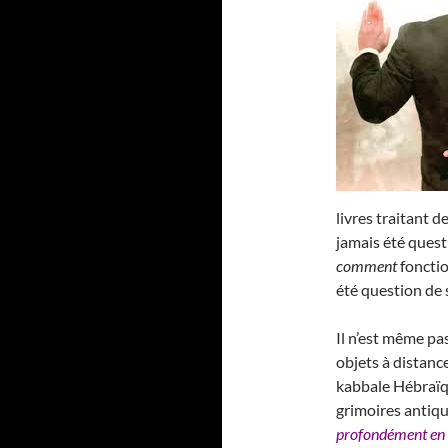
livres traitant de
jamais été ques
comment
fonctio
été question de 
Il n’est même pas
objets à distance
kabbale Hébraïqu
grimoires antique
profondément en 