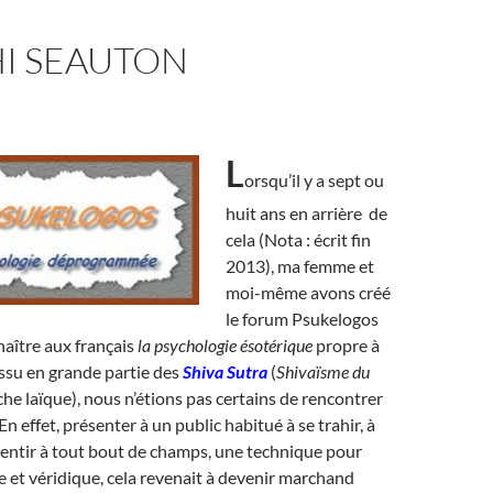
I SEAUTON
L
orsqu’il y a sept ou
huit ans en arrière de
cela (Nota : écrit fin
2013), ma femme et
moi-même avons créé
le forum Psukelogos
naître aux français
la psychologie ésotérique
propre à
ssu en grande partie des
Shiva Sutra
(
Shivaïsme du
che laïque), nous n’étions pas certains de rencontrer
En effet, présenter à un public habitué à se trahir, à
entir à tout bout de champs, une technique pour
e et véridique, cela revenait à devenir marchand