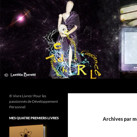
Aller
au
contenu
Recherche
© Vivre Livres! Pour les
passionnés de Développement
Personnel
MES QUATRE PREMIERS LIVRES
Archives par mo