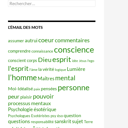
Rechercher :
L’ÉMAIL DES MOTS
coeur
commentaires
autrui
assumer
conscience
comprendre
connaissance
esprit
Dieu
conscient
corps
idée
Jésus
l'ego
l'esprit
Lumière
la vérité
l'âme
logique
l’homme
mental
Maîtres
personne
Moi-Idéalisé
pensées
paix
pouvoir
peur
plaisir
processus mentaux
Psychologie ésotérique
question
Psychologues Esotéristes
psy éso
questions
sujet
sanskrit
responsabilité
Terre