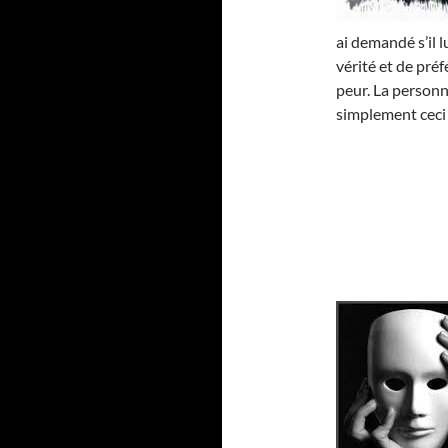
ai demandé s’il l
vérité et de pré
peur. La personne
simplement ceci