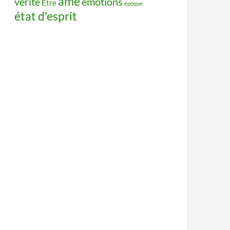
âme
vérité
émotions
Être
époque
état d'esprit