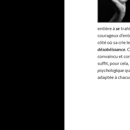
entière à
se
trahi
courageux d’entr
côté où sa crie l
désobéissance
. 
convaincu et com
suffit, pour cel
psychologique
qui
adaptée à chacu