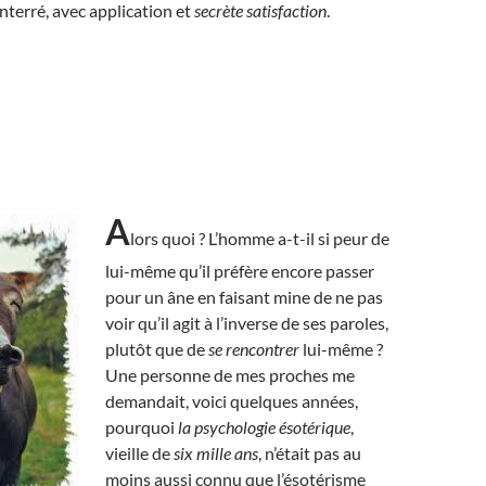
terré, avec application et
secrète satisfaction
.
A
lors quoi ? L’homme a-t-il si peur de
lui-même qu’il préfère encore passer
pour un âne en faisant mine de ne pas
voir qu’il agit à l’inverse de ses paroles,
plutôt que de
se rencontrer
lui-même ?
Une personne de mes proches me
demandait, voici quelques années,
pourquoi
la psychologie ésotérique
,
vieille de
six mille ans
, n’était pas au
moins aussi connu que l’ésotérisme