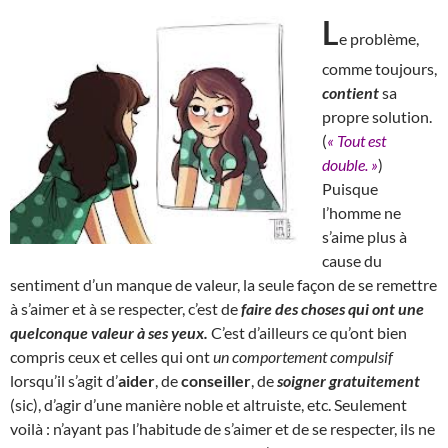
L
e problème,
comme toujours,
contient
sa
propre solution.
(
« Tout est
double. »
)
Puisque
l’homme ne
s’aime plus à
cause du
sentiment d’un manque de valeur, la seule façon de se remettre
à s’aimer et à se respecter, c’est de
faire des choses qui ont une
quelconque valeur à ses yeux.
C’est d’ailleurs ce qu’ont bien
compris ceux et celles qui ont
un comportement compulsif
lorsqu’il s’agit d’
aider
, de
conseiller
, de
soigner gratuitement
(sic), d’agir d’une manière noble et altruiste, etc. Seulement
voilà : n’ayant pas l’habitude de s’aimer et de se respecter, ils ne