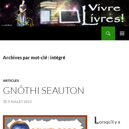
Aller
au
contenu
Recherche
MENU
PRINCI
Archives par mot-clé : intégré
ARTICLES
GNÔTHI SEAUTON
9 JUILLET 2013
L
orsqu’il y a