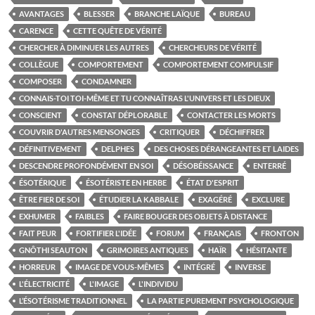
AVANTAGES
BLESSER
BRANCHE LAÏQUE
BUREAU
CARENCE
CETTE QUÊTE DE VÉRITÉ
CHERCHER À DIMINUER LES AUTRES
CHERCHEURS DE VÉRITÉ
COLLÈGUE
COMPORTEMENT
COMPORTEMENT COMPULSIF
COMPOSER
CONDAMNER
CONNAIS-TOI TOI-MÊME ET TU CONNAÎTRAS L'UNIVERS ET LES DIEUX
CONSCIENT
CONSTAT DÉPLORABLE
CONTACTER LES MORTS
COUVRIR D'AUTRES MENSONGES
CRITIQUER
DÉCHIFFRER
DÉFINITIVEMENT
DELPHES
DES CHOSES DÉRANGEANTES ET LAIDES
DESCENDRE PROFONDÉMENT EN SOI
DÉSOBÉISSANCE
ENTERRÉ
ÉSOTÉRIQUE
ÉSOTÉRISTE EN HERBE
ÉTAT D'ESPRIT
ÊTRE FIER DE SOI
ÉTUDIER LA KABBALE
EXAGÉRÉ
EXCLURE
EXHUMER
FAIBLES
FAIRE BOUGER DES OBJETS À DISTANCE
FAIT PEUR
FORTIFIER L'IDÉE
FORUM
FRANÇAIS
FRONTON
GNÔTHI SEAUTON
GRIMOIRES ANTIQUES
HAÏR
HÉSITANTE
HORREUR
IMAGE DE VOUS-MÊMES
INTÉGRÉ
INVERSE
L'ÉLECTRICITÉ
L'IMAGE
L'INDIVIDU
L’ÉSOTÉRISME TRADITIONNEL
LA PARTIE PUREMENT PSYCHOLOGIQUE