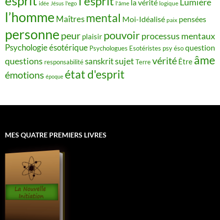
esprit
l'esprit
Lumière
la vérité
idée
Jésus
l'ego
l'âme
logique
l’homme
mental
Maîtres
Moi-Idéalisé
pensées
paix
personne
pouvoir
peur
processus mentaux
plaisir
Psychologie ésotérique
question
Psychologues Esotéristes
psy éso
âme
vérité
questions
sujet
sanskrit
Être
responsabilité
Terre
état d'esprit
émotions
époque
MES QUATRE PREMIERS LIVRES