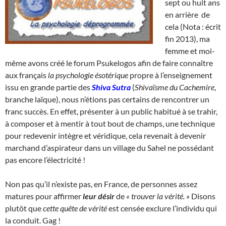
sept ou huit ans
en arrière de
cela (Nota : écrit
fin 2013), ma
femme et moi-
même avons créé le forum Psukelogos afin de faire connaître
aux français
la psychologie ésotérique
propre à l’enseignement
issu en grande partie des
Shiva Sutra
(
Shivaïsme du Cachemire
,
branche laïque), nous n’étions pas certains de rencontrer un
franc succès. En effet, présenter à un public habitué à se trahir,
à composer et à mentir à tout bout de champs, une technique
pour redevenir intègre et véridique, cela revenait à devenir
marchand d’aspirateur dans un village du Sahel ne possédant
pas encore l’électricité !
Non pas qu’il n’existe pas, en France, de personnes assez
matures pour affirmer
leur désir
de
« trouver la vérité. »
Disons
plutôt que
cette quête de vérité
est censée exclure l’individu qui
la conduit. Gag !