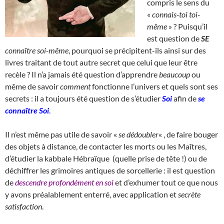
compris le sens du
« connais-toi toi-
même »
? Puisqu’il
est question de
SE
connaître soi-même
, pourquoi se précipitent-ils ainsi sur des
livres traitant de tout autre secret que celui que leur être
recèle ? Il n’a jamais été question d’apprendre
beaucoup
ou
même de savoir
comment
fonctionne l’univers et quels sont ses
secrets : il a toujours été question de s’étudier
Soi
afin de
se
connaître Soi
.
Il n’est même pas utile de savoir «
se dédoubler
« , de faire bouger
des objets à distance, de contacter les morts ou les Maîtres,
d’étudier la kabbale Hébraïque (quelle prise de tête !) ou de
déchiffrer les grimoires antiques de sorcellerie : il est question
de
descendre profondément en soi
et d’exhumer tout ce que nous
y avons préalablement enterré, avec application et
secrète
satisfaction
.