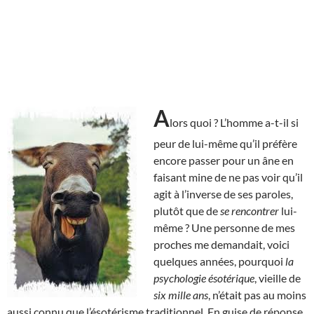
A
lors quoi ? L’homme a-t-il si
peur de lui-même qu’il préfère
encore passer pour un âne en
faisant mine de ne pas voir qu’il
agit à l’inverse de ses paroles,
plutôt que de
se rencontrer
lui-
même ? Une personne de mes
proches me demandait, voici
quelques années, pourquoi
la
psychologie ésotérique
, vieille de
six mille ans
, n’était pas au moins
aussi connu que l’ésotérisme traditionnel. En guise de réponse,