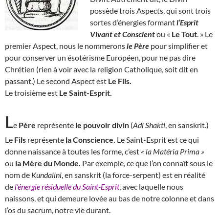
possède trois Aspects, qui sont trois
sortes d’énergies formant
l’Esprit
Vivant et Conscient
ou «
Le Tout
. » Le
premier Aspect, nous le nommerons
le Père
pour simplifier et
pour conserver un ésotérisme Européen, pour ne pas dire
Chrétien (rien à voir avec la religion Catholique, soit dit en
passant.) Le second Aspect est
Le Fils.
Le troisième est
Le
Saint-Esprit.
L
e
Père
représente
le pouvoir divin
(
Adi Shakti
, en sanskrit.)
Le
Fils
représente
la Conscience.
Le Saint-Esprit est ce qui
donne naissance à toutes les forme, c’est
« la Matéria Prima »
ou
la Mère du Monde.
Par exemple, ce que l’on connaît sous le
nom de
Kundalini
, en sanskrit (la force-serpent) est en réalité
de
l’énergie résiduelle du Saint-Esprit
, avec laquelle nous
naissons, et qui demeure lovée au bas de notre colonne et dans
l’os du sacrum, notre vie durant.