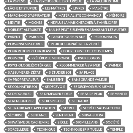
LA PSY ÉSO
LA PSYCHOLOGIE ÉSOTÉRIQUE
LA VALEUR INTIME
LÂCHE ET STUPIDE
LES MAÎTRES
LIVRES
MAL-ÊTRE
MARCHAND D'ASPIRATEUR
MATÉRIALISTE CONVAINCU
MÉMOIRE
MENTIR
MOCHES
NE PLUS JAMAIS CHERCHER À S'AMÉLIORER
NOBLE ET ALTRUISTE
NUL NE PEUT S'ÉLEVER EN ABAISSANT LES AUTRES
PARENT
PAROLES
PASSER POUR UN ÂNE
PERSONNAGES
PERSONNES MATURES
PEUR DE CONNAÎTRE LA VÉRITÉ
POUR REDORER LEUR BLASON
POUR TOUS ET DE TOUS TEMPS
POUVOIR
PRÉFÉRER LE MENSONGE
PSUKELOGOS
PSYCHOLOGIE ÉSOTÉRIQUE
RECOMMENCER À S'AIMER
S'AIMER
S'ASSUMER EN L'ÉTAT
S'ÉTUDIER SOI
SA PLACE
SA PROPRE VALEUR
SALISSENT
SANS GRANDE VALEUR
SE CONNAÎTRE SOI
SE DÉCEVOIR
SE DÉCEVOIR EUX-MÊMES
SE DÉDOUBLER
SE DEMEURER FIDÈLE
SE FAIRE PEUR
SE MENTIR
SE RENCONTRER
SE RESPECTER
SE TRAHIR
SE TRAHIR AVEC APPLICATION
SECRET
SECRÈTE SATISFACTION
SÉCURISE
SENTANCE
SENTIMENT
SHIVA-SUTRA
SHIVAÏSME DU CACHEMIRE
SIÈCLE
SIX MILLE ANS
SOCIÉTÉ
SORCELLERIE
TECHNIQUE
TECHNIQUE SPIRITUELLE
TEMPLE