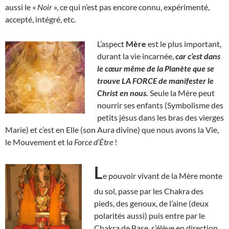
aussi le «
Noir
», ce qui n’est pas encore connu, expérimenté,
accepté, intégré, etc.
L’aspect
Mère
est le plus important,
durant la vie incarnée,
car c’est dans
le cœur même de la Planète que se
trouve LA FORCE de manifester le
Christ en nous.
Seule la Mère peut
nourrir ses enfants (Symbolisme des
petits jésus dans les bras des vierges
Marie) et c’est en Elle (son Aura divine) que nous avons la Vie,
le Mouvement et l
a Force d’Être
!
L
e pouvoir vivant de la Mère monte
du sol, passe par les Chakra des
pieds, des genoux, de l’aine (deux
polarités aussi) puis entre par le
Chakra de Base, s’élève en direction