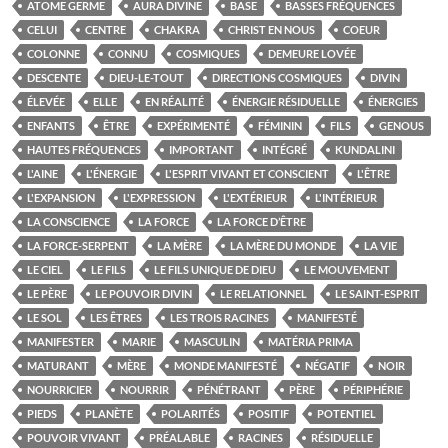
ATOME GERME
AURA DIVINE
BASE
BASSES FRÉQUENCES
CELUI
CENTRE
CHAKRA
CHRIST EN NOUS
COEUR
COLONNE
CONNU
COSMIQUES
DEMEURE LOVÉE
DESCENTE
DIEU-LE-TOUT
DIRECTIONS COSMIQUES
DIVIN
ÉLEVÉE
ELLE
EN RÉALITÉ
ÉNERGIE RÉSIDUELLE
ÉNERGIES
ENFANTS
ÊTRE
EXPÉRIMENTÉ
FÉMININ
FILS
GENOUS
HAUTES FRÉQUENCES
IMPORTANT
INTÉGRÉ
KUNDALINI
L'AINE
L'ÉNERGIE
L'ESPRIT VIVANT ET CONSCIENT
L'ÊTRE
L'EXPANSION
L'EXPRESSION
L'EXTÉRIEUR
L'INTÉRIEUR
LA CONSCIENCE
LA FORCE
LA FORCE D’ÊTRE
LA FORCE-SERPENT
LA MÈRE
LA MÈRE DU MONDE
LA VIE
LE CIEL
LE FILS
LE FILS UNIQUE DE DIEU
LE MOUVEMENT
LE PÈRE
LE POUVOIR DIVIN
LE RELATIONNEL
LE SAINT-ESPRIT
LE SOL
LES ÊTRES
LES TROIS RACINES
MANIFESTÉ
MANIFESTER
MARIE
MASCULIN
MATÉRIA PRIMA
MATURANT
MÈRE
MONDE MANIFESTÉ
NÉGATIF
NOIR
NOURRICIER
NOURRIR
PÉNÉTRANT
PÈRE
PÉRIPHÉRIE
PIEDS
PLANÈTE
POLARITÉS
POSITIF
POTENTIEL
POUVOIR VIVANT
PRÉALABLE
RACINES
RÉSIDUELLE