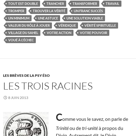
TOUT EST DOUBLE
TRANCHER
TRANSFORMER
TRAVAIL
TROMPER
TROUVER LA VÉRITÉ
UN FRANC SUCCÈS
UN MINIMUM
UNE ASTUCE
UNE SOLUTION VIABLE
VALEUR DU RÔLE À JOUER
VÉRIDIQUE
VÉRITÉ SPIRITUELLE
VILLAGE DU SAHEL
VOTRE ACTION
VOTRE POUVOIR
VOUÉ À L'ÉCHEC
LES BRÈVES DE LA PSY ÉSO
LES TROIS RACINES
8 JUIN 2013
C
omme vous le savez, on parle de
Trinité
ou de
tri-unité
à propos du
Divin. Autrement dit, le Divin