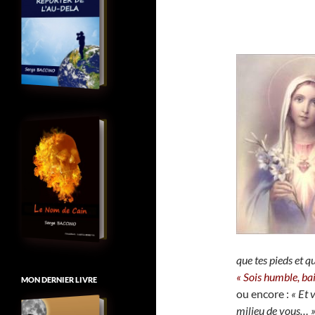
que tes pieds et q
« Sois humble, bai
MON DERNIER LIVRE
ou encore :
« Et 
milieu de vous… 