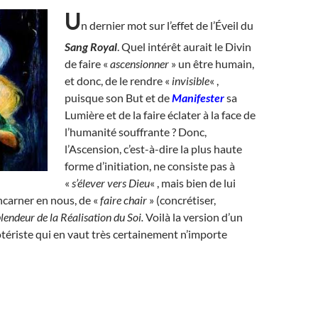
U
n dernier mot sur l’effet de l’Éveil du
Sang Royal
. Quel intérêt aurait le Divin
de faire «
ascensionner
» un être humain,
et donc, de le rendre «
invisible
« ,
puisque son But et de
Manifester
sa
Lumière et de la faire éclater à la face de
l’humanité souffrante ? Donc,
l’Ascension, c’est-à-dire la plus haute
forme d’initiation, ne consiste pas à
«
s’élever vers Dieu
« , mais bien de lui
ncarner en nous, de «
faire chair
» (concrétiser,
plendeur de la Réalisation du Soi.
Voilà la version d’un
ériste qui en vaut très certainement n’importe