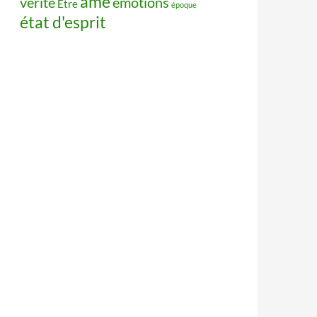
âme
vérité
émotions
Être
époque
état d'esprit