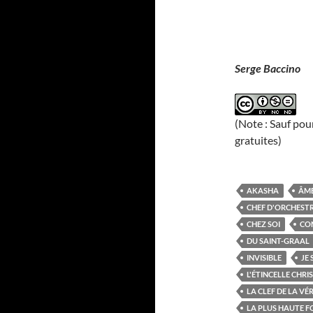
Serge Baccino
(Note : Sauf pou
gratuites)
AKASHA
ÂM
CHEF D'ORCHEST
CHEZ SOI
CO
DU SAINT-GRAAL
INVISIBLE
JE 
L'ÉTINCELLE CHRI
LA CLEF DE LA VÉ
LA PLUS HAUTE F