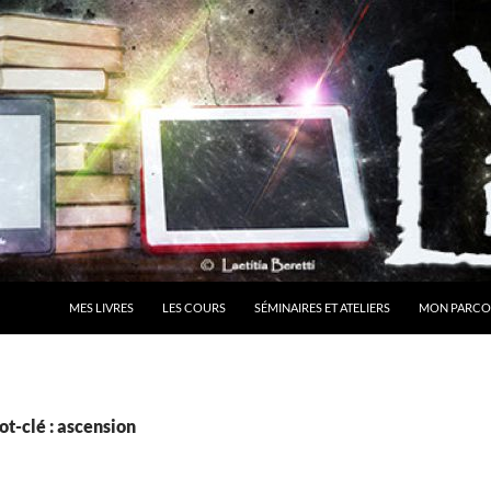
MES LIVRES
LES COURS
SÉMINAIRES ET ATELIERS
MON PARCO
t-clé : ascension