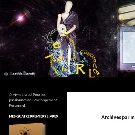
Aller
au
contenu
Recherche
© Vivre Livres! Pour les
passionnés de Développement
Personnel
MES QUATRE PREMIERS LIVRES
Archives par mo