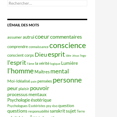
Rechercher :
L’ÉMAIL DES MOTS
coeur
commentaires
autrui
assumer
conscience
comprendre
connaissance
esprit
Dieu
conscient
corps
idée
Jésus
l'ego
l'esprit
Lumière
la vérité
l'âme
logique
l’homme
mental
Maîtres
personne
Moi-Idéalisé
pensées
paix
pouvoir
peur
plaisir
processus mentaux
Psychologie ésotérique
question
Psychologues Esotéristes
psy éso
questions
sujet
sanskrit
responsabilité
Terre