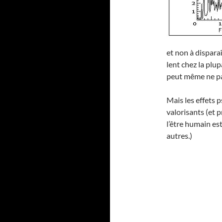
et non à dispara
lent chez la plu
peut même ne pas
Mais les effets 
valorisants (et 
l’être humain es
autres.)