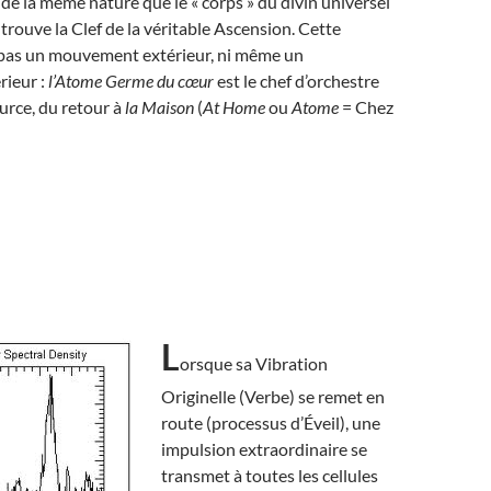
 de la même nature que le « corps » du divin universel
 trouve la Clef de la véritable Ascension. Cette
 pas un mouvement extérieur, ni même un
ieur :
l’Atome Germe du cœur
est le chef d’orchestre
ource, du retour à
la Maison
(
At Home
ou
Atome
= Chez
L
orsque sa Vibration
Originelle (Verbe) se remet en
route (processus d’Éveil), une
impulsion extraordinaire se
transmet à toutes les cellules