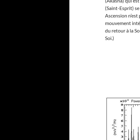
(Akasha) qui est
(Saint-Esprit) se
Ascension n’est
mouvement intér
du retour à la S
Soi.)