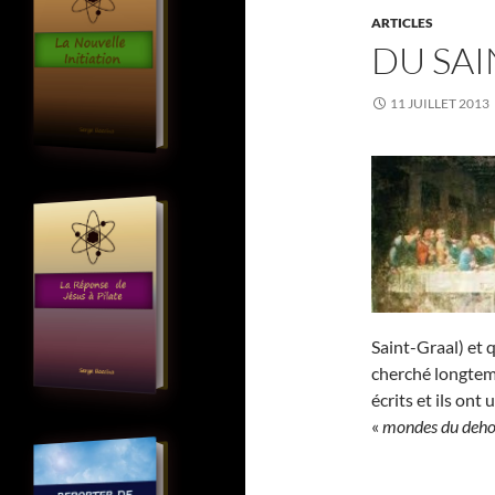
ARTICLES
DU SAI
11 JUILLET 2013
Saint-Graal) et 
cherché longtemp
écrits et ils on
«
mondes du deho