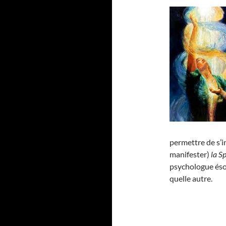
permettre de s’i
manifester)
la S
psychologue ésot
quelle autre.