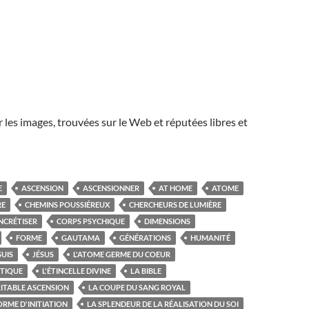
r les images, trouvées sur le Web et réputées libres et
E
ASCENSION
ASCENSIONNER
AT HOME
ATOME
RE
CHEMINS POUSSIÉREUX
CHERCHEURS DE LUMIÈRE
NCRÉTISER
CORPS PSYCHIQUE
DIMENSIONS
FORME
GAUTAMA
GÉNÉRATIONS
HUMANITÉ
SUIS
JÉSUS
L'ATOME GERME DU COEUR
STIQUE
L'ÉTINCELLE DIVINE
LA BIBLE
RITABLE ASCENSION
LA COUPE DU SANG ROYAL
ORME D'INITIATION
LA SPLENDEUR DE LA RÉALISATION DU SOI