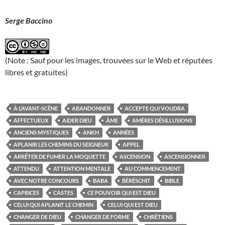
Serge Baccino
(Note : Sauf pour les images, trouvées sur le Web et réputées
libres et gratuites)
À L’AVANT-SCÈNE
ABANDONNER
ACCEPTE QUI VOUDRA
AFFECTUEUX
AIDER DIEU
ÂME
AMÈRES DÉSILLUSIONS
ANCIENS MYSTIQUES
ANKH
ANNÉES
APLANIR LES CHEMINS DU SEIGNEUR
APPEL
ARRÊTER DE FUMER LA MOQUETTE
ASCENSION
ASCENSIONNER
ATTENDU
ATTENTION MENTALE
AU COMMENCEMENT
AVEC NOTRE CONCOURS
BABA
BÉRÉSCHIT
BIBLE
CAPRICES
CASTES
CE POUVOIR QUI EST DIEU
CELUI QUI APLANIT LE CHEMIN
CELUI QUI EST DIEU
CHANGER DE DIEU
CHANGER DE FORME
CHRÉTIENS