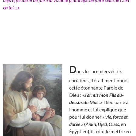
déjà effectué et de faire ta volonté plutôt que de faire celle de Dieu
en toi….»
D
ans les premiers écrits
chrétiens, il était mentionné
cette étonnante Parole de
Dieu :
«J’ai mis mon Fils au-
dessus de Moi…»
Dieu parle à
l’homme et lui explique que
pour lui donner
« vie, force et
durée »
(
Ankh, Djed, Ouas,
en
Égyptien), il a dut le mettre en