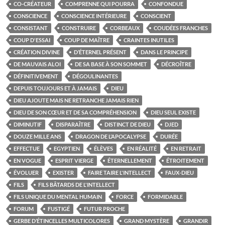
CO-CRÉATEUR
COMPRENNE QUI POURRA
CONFONDUE
CONSCIENCE
CONSCIENCE INTÉRIEURE
CONSCIENT
CONSISTANT
CONSTRUIRE
CORBEAUX
COUDÉES FRANCHES
COUP D'ESSAI
COUP DE MAÎTRE
CRAINTES INUTILES
CRÉATION DIVINE
D’ÉTERNEL PRÉSENT
DANS LE PRINCIPE
DE MAUVAIS ALOI
DE SA BASE À SON SOMMET
DÉCROÎTRE
DÉFINITIVEMENT
DÉGOULINANTES
DEPUIS TOUJOURS ET À JAMAIS
DIEU
DIEU AJOUTE MAIS NE RETRANCHE JAMAIS RIEN
DIEU DE SON CŒUR ET DE SA COMPRÉHENSION
DIEU SEUL EXISTE
DIMINUTIF
DISPARAÎTRE
DISTINCT DE DIEU
DJED
DOUZE MILLE ANS
DRAGON DE L’APOCALYPSE
DURÉE
EFFECTUE
EGYPTIEN
ÉLÈVES
EN RÉALITÉ
EN RETRAIT
EN VOGUE
ESPRIT VIERGE
ÉTERNELLEMENT
ÉTROITEMENT
ÉVOLUER
EXISTER
FAIRE TAIRE L'INTELLECT
FAUX-DIEU
FILS
FILS BÂTARDS DE L'INTELLECT
FILS UNIQUE DU MENTAL HUMAIN
FORCE
FORMIDABLE
FORUM
FUSTIGÉ
FUTUR PROCHE
GERBE D’ÉTINCELLES MULTICOLORES
GRAND MYSTÈRE
GRANDIR