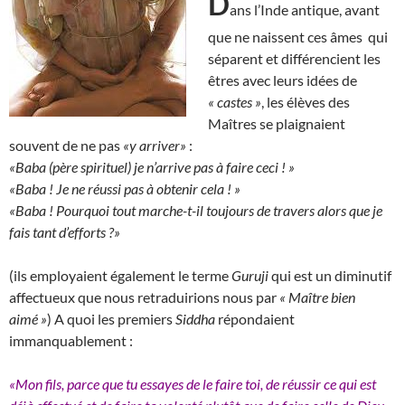
D
ans l’Inde antique, avant
que ne naissent ces âmes qui
séparent et différencient les
êtres avec leurs idées de
« castes »
, les élèves des
Maîtres se plaignaient
souvent de ne pas
«y arriver»
:
«Baba (père spirituel) je n’arrive pas à faire ceci ! »
«Baba ! Je ne réussi pas à obtenir cela ! »
«Baba ! Pourquoi tout marche-t-il toujours de travers alors que je
fais tant d’efforts ?»
(ils employaient également le terme
Guruji
qui est un diminutif
affectueux que nous retraduirions nous par
« Maître bien
aimé »
) A quoi les premiers
Siddha
répondaient
immanquablement :
«Mon fils, parce que tu essayes de le faire toi, de réussir ce qui est