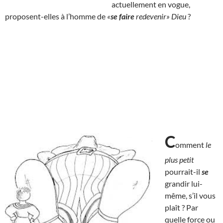
actuellement en vogue,
proposent-elles à l’homme de
«
se faire
redevenir» Dieu
?
C
omment
le
plus petit
pourrait-il
se
grandir lui-
même, s’il vous
plaît ? Par
quelle force ou