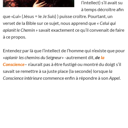
l’intellect) s’il avait su
à temps décroître afin
que «
Lui
» (Jésus = le
Je Suis
) ) puisse croître. Pourtant, un
verset de la Bible sur ce sujet, nous apprend que
« Celui qui
aplanit le Chemin »
savait exactement ce qu’il convenait de faire
à ce propos.
Entendez par là que l’intellect de l’homme qui n’existe que pour
«aplanir les chemins du Seigneur»
-autrement dit,
de
la
Conscience
– n’aurait pas à être fustigé ou montré du doigt s’il
savait se remettre à sa juste place (la seconde) lorsque
la
Conscience intérieure
commence enfin à répondre à son
Appel
.