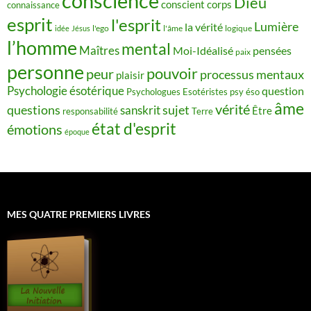
conscience
Dieu
conscient
corps
connaissance
esprit
l'esprit
Lumière
la vérité
idée
Jésus
l'ego
l'âme
logique
l’homme
mental
Maîtres
Moi-Idéalisé
pensées
paix
personne
pouvoir
peur
processus mentaux
plaisir
Psychologie ésotérique
question
Psychologues Esotéristes
psy éso
âme
vérité
questions
sujet
sanskrit
Être
responsabilité
Terre
état d'esprit
émotions
époque
MES QUATRE PREMIERS LIVRES