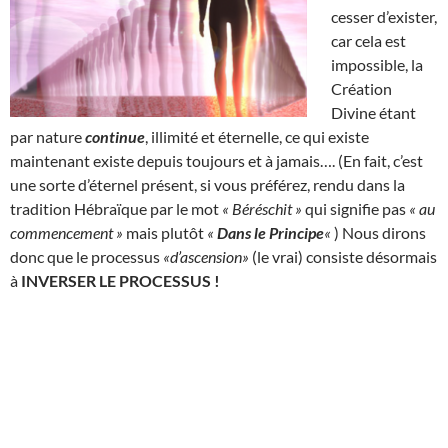
cesser d’exister,
car cela est
impossible, la
Création
Divine étant
par nature
continue
, illimité et éternelle, ce qui existe
maintenant existe depuis toujours et à jamais…. (En fait, c’est
une sorte d’éternel présent, si vous préférez, rendu dans la
tradition Hébraïque par le mot
« Béréschit »
qui signifie pas
« au
commencement »
mais plutôt
«
Dans le Principe
«
) Nous dirons
donc que le processus
«d’ascension»
(le vrai) consiste désormais
à
INVERSER LE PROCESSUS !