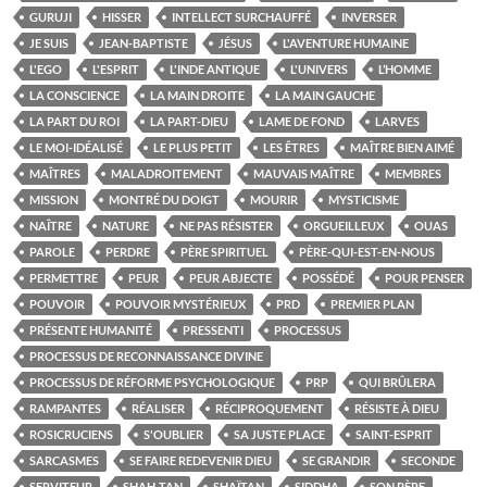
GURUJI
HISSER
INTELLECT SURCHAUFFÉ
INVERSER
JE SUIS
JEAN-BAPTISTE
JÉSUS
L'AVENTURE HUMAINE
L'EGO
L'ESPRIT
L'INDE ANTIQUE
L'UNIVERS
L’HOMME
LA CONSCIENCE
LA MAIN DROITE
LA MAIN GAUCHE
LA PART DU ROI
LA PART-DIEU
LAME DE FOND
LARVES
LE MOI-IDÉALISÉ
LE PLUS PETIT
LES ÊTRES
MAÎTRE BIEN AIMÉ
MAÎTRES
MALADROITEMENT
MAUVAIS MAÎTRE
MEMBRES
MISSION
MONTRÉ DU DOIGT
MOURIR
MYSTICISME
NAÎTRE
NATURE
NE PAS RÉSISTER
ORGUEILLEUX
OUAS
PAROLE
PERDRE
PÈRE SPIRITUEL
PÈRE-QUI-EST-EN-NOUS
PERMETTRE
PEUR
PEUR ABJECTE
POSSÉDÉ
POUR PENSER
POUVOIR
POUVOIR MYSTÉRIEUX
PRD
PREMIER PLAN
PRÉSENTE HUMANITÉ
PRESSENTI
PROCESSUS
PROCESSUS DE RECONNAISSANCE DIVINE
PROCESSUS DE RÉFORME PSYCHOLOGIQUE
PRP
QUI BRÛLERA
RAMPANTES
RÉALISER
RÉCIPROQUEMENT
RÉSISTE À DIEU
ROSICRUCIENS
S'OUBLIER
SA JUSTE PLACE
SAINT-ESPRIT
SARCASMES
SE FAIRE REDEVENIR DIEU
SE GRANDIR
SECONDE
SERVITEUR
SHAH-TAN
SHAÏTAN
SIDDHA
SON PÈRE