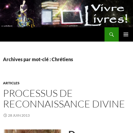
Aller
au
contenu
Recherche
MENU
PRINCI
Archives par mot-clé : Chrétiens
ARTICLES
PROCESSUS DE
RECONNAISSANCE DIVINE
28 JUIN 2013