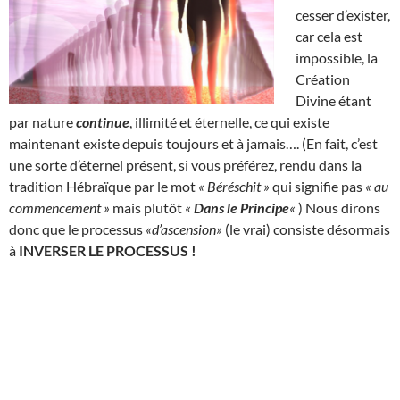
cesser d’exister,
car cela est
impossible, la
Création
Divine étant
par nature
continue
, illimité et éternelle, ce qui existe
maintenant existe depuis toujours et à jamais…. (En fait, c’est
une sorte d’éternel présent, si vous préférez, rendu dans la
tradition Hébraïque par le mot
« Béréschit »
qui signifie pas
« au
commencement »
mais plutôt
«
Dans le Principe
«
) Nous dirons
donc que le processus
«d’ascension»
(le vrai) consiste désormais
à
INVERSER LE PROCESSUS !