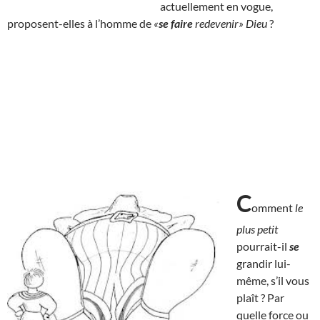
actuellement en vogue,
proposent-elles à l’homme de
«
se faire
redevenir» Dieu
?
C
omment
le
plus petit
pourrait-il
se
grandir lui-
même, s’il vous
plaît ? Par
quelle force ou