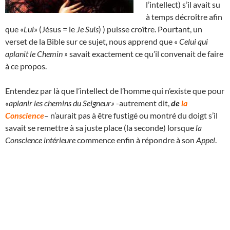
l’intellect) s’il avait su
à temps décroître afin
que «
Lui
» (Jésus = le
Je Suis
) ) puisse croître. Pourtant, un
verset de la Bible sur ce sujet, nous apprend que
« Celui qui
aplanit le Chemin »
savait exactement ce qu’il convenait de faire
à ce propos.
Entendez par là que l’intellect de l’homme qui n’existe que pour
«aplanir les chemins du Seigneur»
-autrement dit,
de
la
Conscience
– n’aurait pas à être fustigé ou montré du doigt s’il
savait se remettre à sa juste place (la seconde) lorsque
la
Conscience intérieure
commence enfin à répondre à son
Appel
.