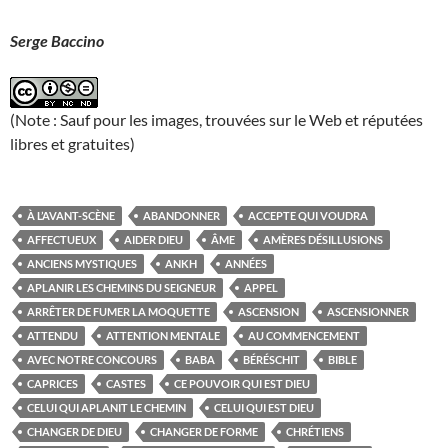
Serge Baccino
(Note : Sauf pour les images, trouvées sur le Web et réputées
libres et gratuites)
À L’AVANT-SCÈNE
ABANDONNER
ACCEPTE QUI VOUDRA
AFFECTUEUX
AIDER DIEU
ÂME
AMÈRES DÉSILLUSIONS
ANCIENS MYSTIQUES
ANKH
ANNÉES
APLANIR LES CHEMINS DU SEIGNEUR
APPEL
ARRÊTER DE FUMER LA MOQUETTE
ASCENSION
ASCENSIONNER
ATTENDU
ATTENTION MENTALE
AU COMMENCEMENT
AVEC NOTRE CONCOURS
BABA
BÉRÉSCHIT
BIBLE
CAPRICES
CASTES
CE POUVOIR QUI EST DIEU
CELUI QUI APLANIT LE CHEMIN
CELUI QUI EST DIEU
CHANGER DE DIEU
CHANGER DE FORME
CHRÉTIENS