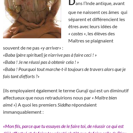
D
ans l’Inde antique, avant
que ne naissent ces âmes qui
séparent et différencient les
êtres avec leurs idées de
« castes »
, les élèves des
Maîtres se plaignaient
souvent de ne pas
«y arriver»
:
«Baba (père spirituel) je n’arrive pas à faire ceci ! »
«Baba ! Je ne réussi pas à obtenir cela ! »
«Baba ! Pourquoi tout marche-t-il toujours de travers alors que je
fais tant d’efforts ?»
(ils employaient également le terme
Guruji
qui est un diminutif
affectueux que nous retraduirions nous par
« Maître bien
aimé »
) A quoi les premiers
Siddha
répondaient
immanquablement :
«Mon fils, parce que tu essayes de le faire toi, de réussir ce qui est