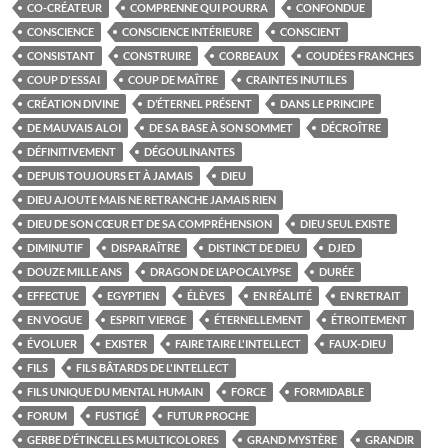
CO-CRÉATEUR
COMPRENNE QUI POURRA
CONFONDUE
CONSCIENCE
CONSCIENCE INTÉRIEURE
CONSCIENT
CONSISTANT
CONSTRUIRE
CORBEAUX
COUDÉES FRANCHES
COUP D'ESSAI
COUP DE MAÎTRE
CRAINTES INUTILES
CRÉATION DIVINE
D’ÉTERNEL PRÉSENT
DANS LE PRINCIPE
DE MAUVAIS ALOI
DE SA BASE À SON SOMMET
DÉCROÎTRE
DÉFINITIVEMENT
DÉGOULINANTES
DEPUIS TOUJOURS ET À JAMAIS
DIEU
DIEU AJOUTE MAIS NE RETRANCHE JAMAIS RIEN
DIEU DE SON CŒUR ET DE SA COMPRÉHENSION
DIEU SEUL EXISTE
DIMINUTIF
DISPARAÎTRE
DISTINCT DE DIEU
DJED
DOUZE MILLE ANS
DRAGON DE L’APOCALYPSE
DURÉE
EFFECTUE
EGYPTIEN
ÉLÈVES
EN RÉALITÉ
EN RETRAIT
EN VOGUE
ESPRIT VIERGE
ÉTERNELLEMENT
ÉTROITEMENT
ÉVOLUER
EXISTER
FAIRE TAIRE L'INTELLECT
FAUX-DIEU
FILS
FILS BÂTARDS DE L'INTELLECT
FILS UNIQUE DU MENTAL HUMAIN
FORCE
FORMIDABLE
FORUM
FUSTIGÉ
FUTUR PROCHE
GERBE D’ÉTINCELLES MULTICOLORES
GRAND MYSTÈRE
GRANDIR