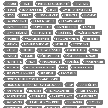
GURUJI
HISSER
INTELLECT SURCHAUFFÉ
INVERSER
JE SUIS
JEAN-BAPTISTE
JÉSUS
L'AVENTURE HUMAINE
L'EGO
L'ESPRIT
L'INDE ANTIQUE
L'UNIVERS
L’HOMME
LA CONSCIENCE
LA MAIN DROITE
LA MAIN GAUCHE
LA PART DU ROI
LA PART-DIEU
LAME DE FOND
LARVES
LE MOI-IDÉALISÉ
LE PLUS PETIT
LES ÊTRES
MAÎTRE BIEN AIMÉ
MAÎTRES
MALADROITEMENT
MAUVAIS MAÎTRE
MEMBRES
MISSION
MONTRÉ DU DOIGT
MOURIR
MYSTICISME
NAÎTRE
NATURE
NE PAS RÉSISTER
ORGUEILLEUX
OUAS
PAROLE
PERDRE
PÈRE SPIRITUEL
PÈRE-QUI-EST-EN-NOUS
PERMETTRE
PEUR
PEUR ABJECTE
POSSÉDÉ
POUR PENSER
POUVOIR
POUVOIR MYSTÉRIEUX
PRD
PREMIER PLAN
PRÉSENTE HUMANITÉ
PRESSENTI
PROCESSUS
PROCESSUS DE RECONNAISSANCE DIVINE
PROCESSUS DE RÉFORME PSYCHOLOGIQUE
PRP
QUI BRÛLERA
RAMPANTES
RÉALISER
RÉCIPROQUEMENT
RÉSISTE À DIEU
ROSICRUCIENS
S'OUBLIER
SA JUSTE PLACE
SAINT-ESPRIT
SARCASMES
SE FAIRE REDEVENIR DIEU
SE GRANDIR
SECONDE
SERVITEUR
SHAH-TAN
SHAÏTAN
SIDDHA
SON PÈRE