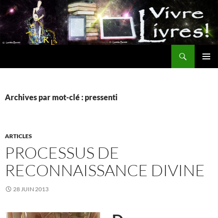
Aller
au
contenu
Recherche
MENU
PRINCI
Archives par mot-clé : pressenti
ARTICLES
PROCESSUS DE
RECONNAISSANCE DIVINE
28 JUIN 2013