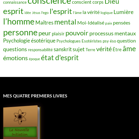
conscience
Dieu
conscient
corps
connaissance
esprit
l'esprit
Lumière
la vérité
idée
Jésus
l'ego
l'âme
logique
l’homme
mental
Maîtres
Moi-Idéalisé
pensées
paix
personne
pouvoir
peur
processus mentaux
plaisir
Psychologie ésotérique
question
Psychologues Esotéristes
psy éso
âme
vérité
questions
sujet
sanskrit
Être
responsabilité
Terre
état d'esprit
émotions
époque
MES QUATRE PREMIERS LIVRES