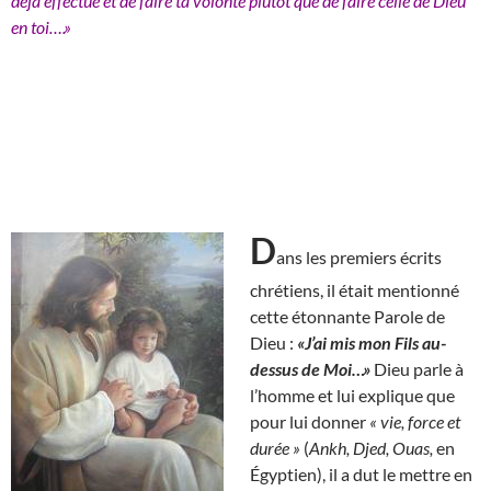
déjà effectué et de faire ta volonté plutôt que de faire celle de Dieu
en toi….»
D
ans les premiers écrits
chrétiens, il était mentionné
cette étonnante Parole de
Dieu :
«J’ai mis mon Fils au-
dessus de Moi…»
Dieu parle à
l’homme et lui explique que
pour lui donner
« vie, force et
durée »
(
Ankh, Djed, Ouas,
en
Égyptien), il a dut le mettre en