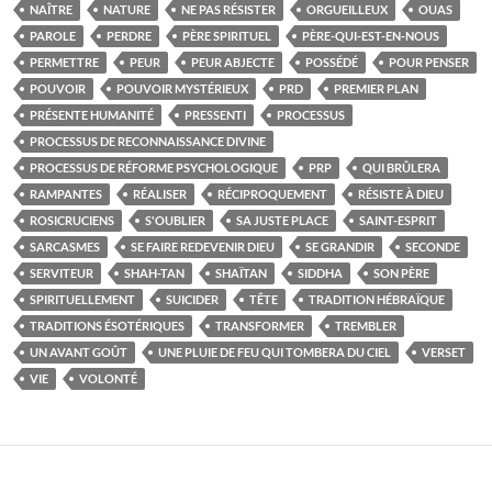
NAÎTRE
NATURE
NE PAS RÉSISTER
ORGUEILLEUX
OUAS
PAROLE
PERDRE
PÈRE SPIRITUEL
PÈRE-QUI-EST-EN-NOUS
PERMETTRE
PEUR
PEUR ABJECTE
POSSÉDÉ
POUR PENSER
POUVOIR
POUVOIR MYSTÉRIEUX
PRD
PREMIER PLAN
PRÉSENTE HUMANITÉ
PRESSENTI
PROCESSUS
PROCESSUS DE RECONNAISSANCE DIVINE
PROCESSUS DE RÉFORME PSYCHOLOGIQUE
PRP
QUI BRÛLERA
RAMPANTES
RÉALISER
RÉCIPROQUEMENT
RÉSISTE À DIEU
ROSICRUCIENS
S'OUBLIER
SA JUSTE PLACE
SAINT-ESPRIT
SARCASMES
SE FAIRE REDEVENIR DIEU
SE GRANDIR
SECONDE
SERVITEUR
SHAH-TAN
SHAÏTAN
SIDDHA
SON PÈRE
SPIRITUELLEMENT
SUICIDER
TÊTE
TRADITION HÉBRAÏQUE
TRADITIONS ÉSOTÉRIQUES
TRANSFORMER
TREMBLER
UN AVANT GOÛT
UNE PLUIE DE FEU QUI TOMBERA DU CIEL
VERSET
VIE
VOLONTÉ