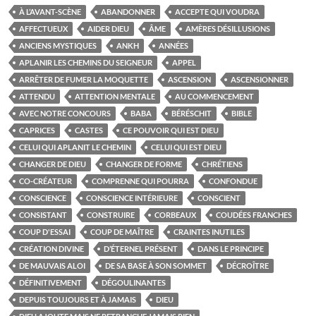
À L’AVANT-SCÈNE
ABANDONNER
ACCEPTE QUI VOUDRA
AFFECTUEUX
AIDER DIEU
ÂME
AMÈRES DÉSILLUSIONS
ANCIENS MYSTIQUES
ANKH
ANNÉES
APLANIR LES CHEMINS DU SEIGNEUR
APPEL
ARRÊTER DE FUMER LA MOQUETTE
ASCENSION
ASCENSIONNER
ATTENDU
ATTENTION MENTALE
AU COMMENCEMENT
AVEC NOTRE CONCOURS
BABA
BÉRÉSCHIT
BIBLE
CAPRICES
CASTES
CE POUVOIR QUI EST DIEU
CELUI QUI APLANIT LE CHEMIN
CELUI QUI EST DIEU
CHANGER DE DIEU
CHANGER DE FORME
CHRÉTIENS
CO-CRÉATEUR
COMPRENNE QUI POURRA
CONFONDUE
CONSCIENCE
CONSCIENCE INTÉRIEURE
CONSCIENT
CONSISTANT
CONSTRUIRE
CORBEAUX
COUDÉES FRANCHES
COUP D'ESSAI
COUP DE MAÎTRE
CRAINTES INUTILES
CRÉATION DIVINE
D’ÉTERNEL PRÉSENT
DANS LE PRINCIPE
DE MAUVAIS ALOI
DE SA BASE À SON SOMMET
DÉCROÎTRE
DÉFINITIVEMENT
DÉGOULINANTES
DEPUIS TOUJOURS ET À JAMAIS
DIEU