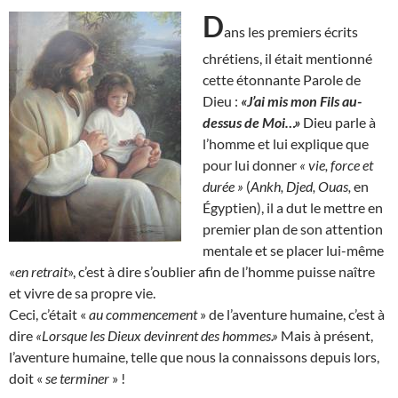
D
ans les premiers écrits
chrétiens, il était mentionné
cette étonnante Parole de
Dieu :
«J’ai mis mon Fils au-
dessus de Moi…»
Dieu parle à
l’homme et lui explique que
pour lui donner
« vie, force et
durée »
(
Ankh, Djed, Ouas,
en
Égyptien), il a dut le mettre en
premier plan de son attention
mentale et se placer lui-même
«
en retrait
», c’est à dire s’oublier afin de l’homme puisse naître
et vivre de sa propre vie.
Ceci, c’était «
au commencement
» de l’aventure humaine, c’est à
dire
«Lorsque les Dieux devinrent des hommes.»
Mais à présent,
l’aventure humaine, telle que nous la connaissons depuis lors,
doit «
se terminer
» !