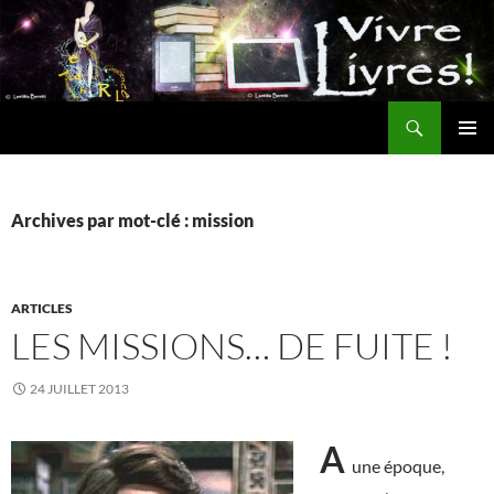
Aller
au
contenu
Recherche
MENU
PRINCI
Archives par mot-clé : mission
ARTICLES
LES MISSIONS… DE FUITE !
24 JUILLET 2013
A
une époque,