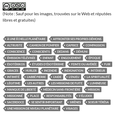
(Note : Sauf pour les images, trouvées sur le Web et réputées
libres et gratuites)
À UNE ÉCHELLE PLANÉTAIRE
AFFRONTER SES PROPRES DÉMONS
ALTRUISTE
CAMION DE POMPIER
CAPRICE
COMPASSION
CONSCIENCE
CONSCIENTS
DEDANS
DÉMUNI
ÉMISSION TÉLÉVISÉE
ENFANT
ENGOUEMENT
ÉPOQUE
ÉSOTÉRIKOS
ÉTUDES D'ÉSOTÉRISME
FEINTE OU AVÉRÉE
FUIR
GRACES
HURLER
INCENDIE
INDIGNATION
INTÉRIEUR
INTIMITÉ
L'ABBÉ PIERRE
L'AIDE
L'ENJEU
LA SPIRITUALITÉ
LÉGITIME
LES AUTRES
LES MISSIONS DE FUITE
LUMINEUSE
MANQUE DE LIBERTÉ
MÉDECIN SANS-FRONTIÈRE
MISSION
MISSIONNÉ
PLACE
RESPONSABILITÉS
S'ÉLUDER
SACERDOCE
SE SENTIR IMPORTANT
SIRÈNES
SOEUR TÉRÉSA
UNE MISSION DE NIVEAU PLANÉTAIRE
VISAGES