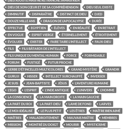
DIEU AJOUTE MAIS NE RETRANCHE JAMAIS RIEN
DIEU DE SON CŒUR ET DE SA COMPRÉHENSION
DIEU SEUL EXISTE
DIMINUTIF
DISPARAÎTRE
DISTINCT DE DIEU
DJED
DOUZE MILLE ANS
DRAGON DE L’APOCALYPSE
DURÉE
EFFECTUE
EGYPTIEN
ÉLÈVES
EN RÉALITÉ
EN RETRAIT
EN VOGUE
ESPRIT VIERGE
ÉTERNELLEMENT
ÉTROITEMENT
ÉVOLUER
EXISTER
FAIRE TAIRE L'INTELLECT
FAUX-DIEU
FILS
FILS BÂTARDS DE L'INTELLECT
FILS UNIQUE DU MENTAL HUMAIN
FORCE
FORMIDABLE
FORUM
FUSTIGÉ
FUTUR PROCHE
GERBE D’ÉTINCELLES MULTICOLORES
GRAND MYSTÈRE
GRANDIR
GURUJI
HISSER
INTELLECT SURCHAUFFÉ
INVERSER
JE SUIS
JEAN-BAPTISTE
JÉSUS
L'AVENTURE HUMAINE
L'EGO
L'ESPRIT
L'INDE ANTIQUE
L'UNIVERS
L’HOMME
LA CONSCIENCE
LA MAIN DROITE
LA MAIN GAUCHE
LA PART DU ROI
LA PART-DIEU
LAME DE FOND
LARVES
LE MOI-IDÉALISÉ
LE PLUS PETIT
LES ÊTRES
MAÎTRE BIEN AIMÉ
MAÎTRES
MALADROITEMENT
MAUVAIS MAÎTRE
MEMBRES
MISSION
MONTRÉ DU DOIGT
MOURIR
MYSTICISME