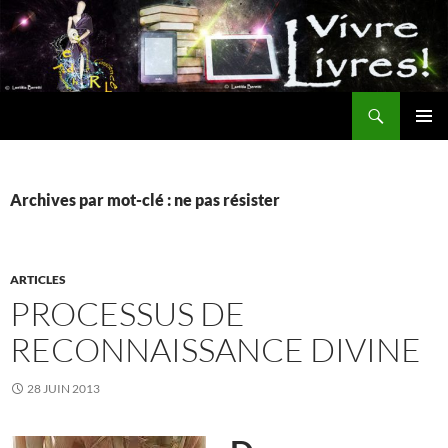
Aller
au
contenu
Recherche
MENU
PRINCI
Archives par mot-clé : ne pas résister
ARTICLES
PROCESSUS DE
RECONNAISSANCE DIVINE
28 JUIN 2013