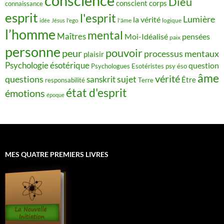
conscience
Dieu
conscient
corps
connaissance
esprit
l'esprit
Lumière
la vérité
idée
Jésus
l'ego
l'âme
logique
l’homme
mental
Maîtres
Moi-Idéalisé
pensées
paix
personne
pouvoir
peur
processus mentaux
plaisir
Psychologie ésotérique
question
Psychologues Esotéristes
psy éso
âme
vérité
questions
sujet
sanskrit
Être
responsabilité
Terre
état d'esprit
émotions
époque
MES QUATRE PREMIERS LIVRES