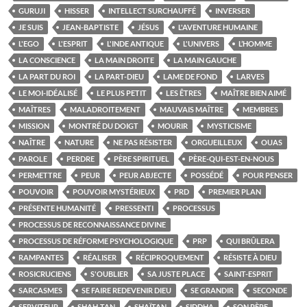
GURUJI
HISSER
INTELLECT SURCHAUFFÉ
INVERSER
JE SUIS
JEAN-BAPTISTE
JÉSUS
L'AVENTURE HUMAINE
L'EGO
L'ESPRIT
L'INDE ANTIQUE
L'UNIVERS
L’HOMME
LA CONSCIENCE
LA MAIN DROITE
LA MAIN GAUCHE
LA PART DU ROI
LA PART-DIEU
LAME DE FOND
LARVES
LE MOI-IDÉALISÉ
LE PLUS PETIT
LES ÊTRES
MAÎTRE BIEN AIMÉ
MAÎTRES
MALADROITEMENT
MAUVAIS MAÎTRE
MEMBRES
MISSION
MONTRÉ DU DOIGT
MOURIR
MYSTICISME
NAÎTRE
NATURE
NE PAS RÉSISTER
ORGUEILLEUX
OUAS
PAROLE
PERDRE
PÈRE SPIRITUEL
PÈRE-QUI-EST-EN-NOUS
PERMETTRE
PEUR
PEUR ABJECTE
POSSÉDÉ
POUR PENSER
POUVOIR
POUVOIR MYSTÉRIEUX
PRD
PREMIER PLAN
PRÉSENTE HUMANITÉ
PRESSENTI
PROCESSUS
PROCESSUS DE RECONNAISSANCE DIVINE
PROCESSUS DE RÉFORME PSYCHOLOGIQUE
PRP
QUI BRÛLERA
RAMPANTES
RÉALISER
RÉCIPROQUEMENT
RÉSISTE À DIEU
ROSICRUCIENS
S'OUBLIER
SA JUSTE PLACE
SAINT-ESPRIT
SARCASMES
SE FAIRE REDEVENIR DIEU
SE GRANDIR
SECONDE
SERVITEUR
SHAH-TAN
SHAÏTAN
SIDDHA
SON PÈRE