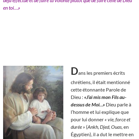
déjà effectué et de faire ta volonté plutôt que de faire celle de Dieu
en toi….»
D
ans les premiers écrits
chrétiens, il était mentionné
cette étonnante Parole de
Dieu :
«J’ai mis mon Fils au-
dessus de Moi…»
Dieu parle à
l’homme et lui explique que
pour lui donner
« vie, force et
durée »
(
Ankh, Djed, Ouas,
en
Égyptien), il a dut le mettre en