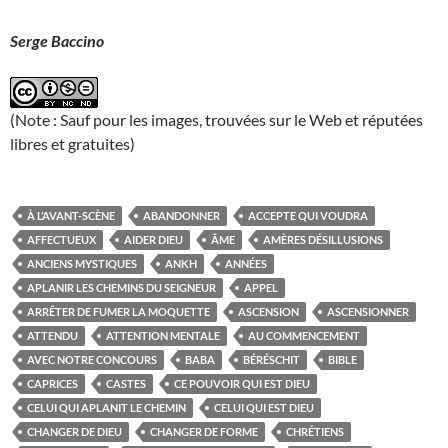
Serge Baccino
(Note : Sauf pour les images, trouvées sur le Web et réputées
libres et gratuites)
À L’AVANT-SCÈNE
ABANDONNER
ACCEPTE QUI VOUDRA
AFFECTUEUX
AIDER DIEU
ÂME
AMÈRES DÉSILLUSIONS
ANCIENS MYSTIQUES
ANKH
ANNÉES
APLANIR LES CHEMINS DU SEIGNEUR
APPEL
ARRÊTER DE FUMER LA MOQUETTE
ASCENSION
ASCENSIONNER
ATTENDU
ATTENTION MENTALE
AU COMMENCEMENT
AVEC NOTRE CONCOURS
BABA
BÉRÉSCHIT
BIBLE
CAPRICES
CASTES
CE POUVOIR QUI EST DIEU
CELUI QUI APLANIT LE CHEMIN
CELUI QUI EST DIEU
CHANGER DE DIEU
CHANGER DE FORME
CHRÉTIENS