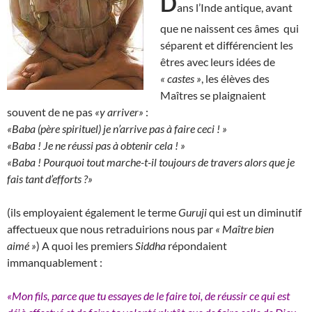
D
ans l’Inde antique, avant
que ne naissent ces âmes qui
séparent et différencient les
êtres avec leurs idées de
« castes »
, les élèves des
Maîtres se plaignaient
souvent de ne pas
«y arriver»
:
«Baba (père spirituel) je n’arrive pas à faire ceci ! »
«Baba ! Je ne réussi pas à obtenir cela ! »
«Baba ! Pourquoi tout marche-t-il toujours de travers alors que je
fais tant d’efforts ?»
(ils employaient également le terme
Guruji
qui est un diminutif
affectueux que nous retraduirions nous par
« Maître bien
aimé »
) A quoi les premiers
Siddha
répondaient
immanquablement :
«Mon fils, parce que tu essayes de le faire toi, de réussir ce qui est