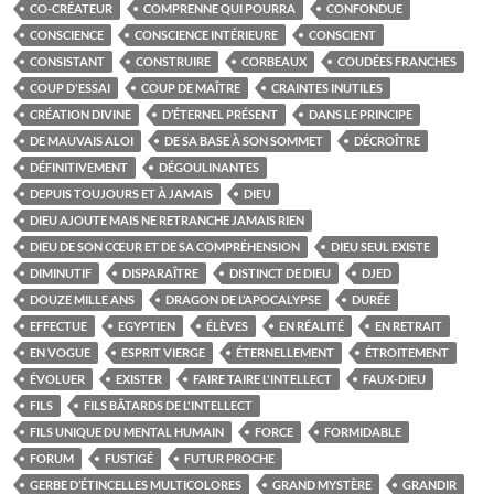
CO-CRÉATEUR
COMPRENNE QUI POURRA
CONFONDUE
CONSCIENCE
CONSCIENCE INTÉRIEURE
CONSCIENT
CONSISTANT
CONSTRUIRE
CORBEAUX
COUDÉES FRANCHES
COUP D'ESSAI
COUP DE MAÎTRE
CRAINTES INUTILES
CRÉATION DIVINE
D’ÉTERNEL PRÉSENT
DANS LE PRINCIPE
DE MAUVAIS ALOI
DE SA BASE À SON SOMMET
DÉCROÎTRE
DÉFINITIVEMENT
DÉGOULINANTES
DEPUIS TOUJOURS ET À JAMAIS
DIEU
DIEU AJOUTE MAIS NE RETRANCHE JAMAIS RIEN
DIEU DE SON CŒUR ET DE SA COMPRÉHENSION
DIEU SEUL EXISTE
DIMINUTIF
DISPARAÎTRE
DISTINCT DE DIEU
DJED
DOUZE MILLE ANS
DRAGON DE L’APOCALYPSE
DURÉE
EFFECTUE
EGYPTIEN
ÉLÈVES
EN RÉALITÉ
EN RETRAIT
EN VOGUE
ESPRIT VIERGE
ÉTERNELLEMENT
ÉTROITEMENT
ÉVOLUER
EXISTER
FAIRE TAIRE L'INTELLECT
FAUX-DIEU
FILS
FILS BÂTARDS DE L'INTELLECT
FILS UNIQUE DU MENTAL HUMAIN
FORCE
FORMIDABLE
FORUM
FUSTIGÉ
FUTUR PROCHE
GERBE D’ÉTINCELLES MULTICOLORES
GRAND MYSTÈRE
GRANDIR