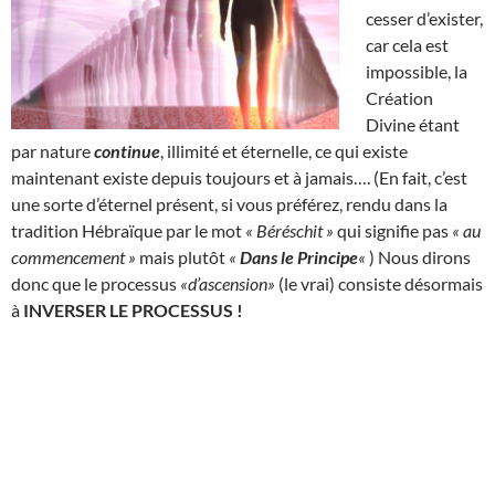
cesser d’exister,
car cela est
impossible, la
Création
Divine étant
par nature
continue
, illimité et éternelle, ce qui existe
maintenant existe depuis toujours et à jamais…. (En fait, c’est
une sorte d’éternel présent, si vous préférez, rendu dans la
tradition Hébraïque par le mot
« Béréschit »
qui signifie pas
« au
commencement »
mais plutôt
«
Dans le Principe
«
) Nous dirons
donc que le processus
«d’ascension»
(le vrai) consiste désormais
à
INVERSER LE PROCESSUS !