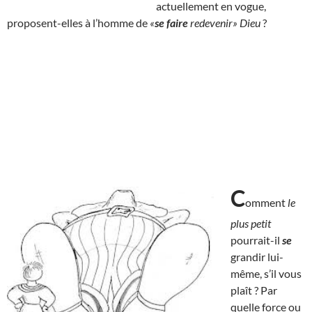
actuellement en vogue,
proposent-elles à l’homme de
«
se faire
redevenir» Dieu
?
C
omment
le
plus petit
pourrait-il
se
grandir lui-
même, s’il vous
plaît ? Par
quelle force ou