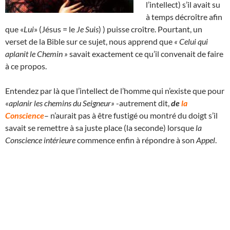
l’intellect) s’il avait su
à temps décroître afin
que «
Lui
» (Jésus = le
Je Suis
) ) puisse croître. Pourtant, un
verset de la Bible sur ce sujet, nous apprend que
« Celui qui
aplanit le Chemin »
savait exactement ce qu’il convenait de faire
à ce propos.
Entendez par là que l’intellect de l’homme qui n’existe que pour
«aplanir les chemins du Seigneur»
-autrement dit,
de
la
Conscience
– n’aurait pas à être fustigé ou montré du doigt s’il
savait se remettre à sa juste place (la seconde) lorsque
la
Conscience intérieure
commence enfin à répondre à son
Appel
.