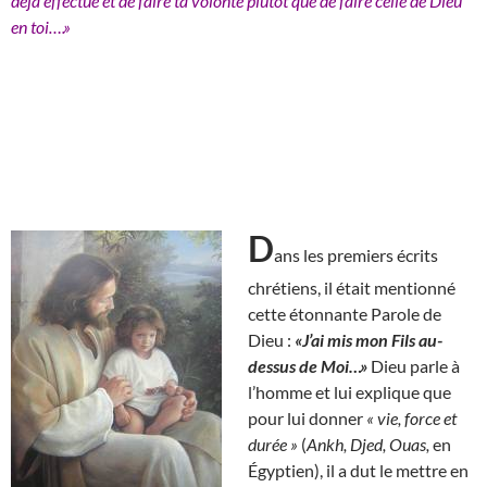
déjà effectué et de faire ta volonté plutôt que de faire celle de Dieu
en toi….»
D
ans les premiers écrits
chrétiens, il était mentionné
cette étonnante Parole de
Dieu :
«J’ai mis mon Fils au-
dessus de Moi…»
Dieu parle à
l’homme et lui explique que
pour lui donner
« vie, force et
durée »
(
Ankh, Djed, Ouas,
en
Égyptien), il a dut le mettre en