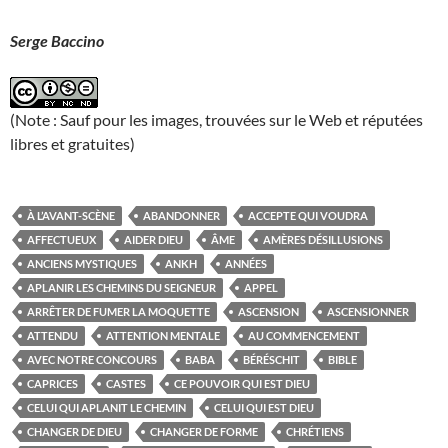
Serge Baccino
(Note : Sauf pour les images, trouvées sur le Web et réputées
libres et gratuites)
À L’AVANT-SCÈNE
ABANDONNER
ACCEPTE QUI VOUDRA
AFFECTUEUX
AIDER DIEU
ÂME
AMÈRES DÉSILLUSIONS
ANCIENS MYSTIQUES
ANKH
ANNÉES
APLANIR LES CHEMINS DU SEIGNEUR
APPEL
ARRÊTER DE FUMER LA MOQUETTE
ASCENSION
ASCENSIONNER
ATTENDU
ATTENTION MENTALE
AU COMMENCEMENT
AVEC NOTRE CONCOURS
BABA
BÉRÉSCHIT
BIBLE
CAPRICES
CASTES
CE POUVOIR QUI EST DIEU
CELUI QUI APLANIT LE CHEMIN
CELUI QUI EST DIEU
CHANGER DE DIEU
CHANGER DE FORME
CHRÉTIENS