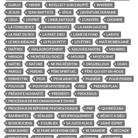
GURUJI
HISSER
INTELLECT SURCHAUFFÉ
INVERSER
JE SUIS
JEAN-BAPTISTE
JÉSUS
L'AVENTURE HUMAINE
L'EGO
L'ESPRIT
L'INDE ANTIQUE
L'UNIVERS
L’HOMME
LA CONSCIENCE
LA MAIN DROITE
LA MAIN GAUCHE
LA PART DU ROI
LA PART-DIEU
LAME DE FOND
LARVES
LE MOI-IDÉALISÉ
LE PLUS PETIT
LES ÊTRES
MAÎTRE BIEN AIMÉ
MAÎTRES
MALADROITEMENT
MAUVAIS MAÎTRE
MEMBRES
MISSION
MONTRÉ DU DOIGT
MOURIR
MYSTICISME
NAÎTRE
NATURE
NE PAS RÉSISTER
ORGUEILLEUX
OUAS
PAROLE
PERDRE
PÈRE SPIRITUEL
PÈRE-QUI-EST-EN-NOUS
PERMETTRE
PEUR
PEUR ABJECTE
POSSÉDÉ
POUR PENSER
POUVOIR
POUVOIR MYSTÉRIEUX
PRD
PREMIER PLAN
PRÉSENTE HUMANITÉ
PRESSENTI
PROCESSUS
PROCESSUS DE RECONNAISSANCE DIVINE
PROCESSUS DE RÉFORME PSYCHOLOGIQUE
PRP
QUI BRÛLERA
RAMPANTES
RÉALISER
RÉCIPROQUEMENT
RÉSISTE À DIEU
ROSICRUCIENS
S'OUBLIER
SA JUSTE PLACE
SAINT-ESPRIT
SARCASMES
SE FAIRE REDEVENIR DIEU
SE GRANDIR
SECONDE
SERVITEUR
SHAH-TAN
SHAÏTAN
SIDDHA
SON PÈRE