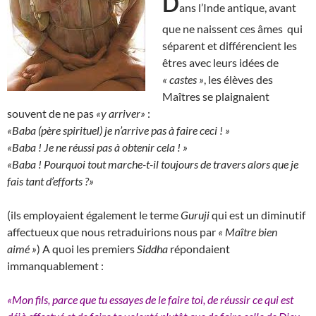
D
ans l’Inde antique, avant
que ne naissent ces âmes qui
séparent et différencient les
êtres avec leurs idées de
« castes »
, les élèves des
Maîtres se plaignaient
souvent de ne pas
«y arriver»
:
«Baba (père spirituel) je n’arrive pas à faire ceci ! »
«Baba ! Je ne réussi pas à obtenir cela ! »
«Baba ! Pourquoi tout marche-t-il toujours de travers alors que je
fais tant d’efforts ?»
(ils employaient également le terme
Guruji
qui est un diminutif
affectueux que nous retraduirions nous par
« Maître bien
aimé »
) A quoi les premiers
Siddha
répondaient
immanquablement :
«Mon fils, parce que tu essayes de le faire toi, de réussir ce qui est