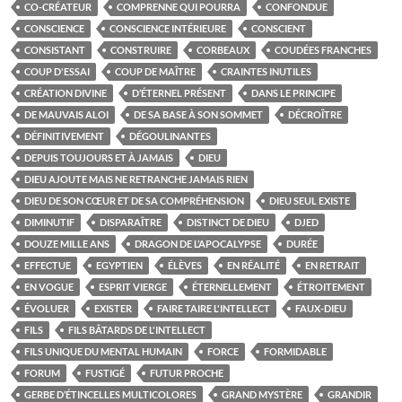
CO-CRÉATEUR
COMPRENNE QUI POURRA
CONFONDUE
CONSCIENCE
CONSCIENCE INTÉRIEURE
CONSCIENT
CONSISTANT
CONSTRUIRE
CORBEAUX
COUDÉES FRANCHES
COUP D'ESSAI
COUP DE MAÎTRE
CRAINTES INUTILES
CRÉATION DIVINE
D’ÉTERNEL PRÉSENT
DANS LE PRINCIPE
DE MAUVAIS ALOI
DE SA BASE À SON SOMMET
DÉCROÎTRE
DÉFINITIVEMENT
DÉGOULINANTES
DEPUIS TOUJOURS ET À JAMAIS
DIEU
DIEU AJOUTE MAIS NE RETRANCHE JAMAIS RIEN
DIEU DE SON CŒUR ET DE SA COMPRÉHENSION
DIEU SEUL EXISTE
DIMINUTIF
DISPARAÎTRE
DISTINCT DE DIEU
DJED
DOUZE MILLE ANS
DRAGON DE L’APOCALYPSE
DURÉE
EFFECTUE
EGYPTIEN
ÉLÈVES
EN RÉALITÉ
EN RETRAIT
EN VOGUE
ESPRIT VIERGE
ÉTERNELLEMENT
ÉTROITEMENT
ÉVOLUER
EXISTER
FAIRE TAIRE L'INTELLECT
FAUX-DIEU
FILS
FILS BÂTARDS DE L'INTELLECT
FILS UNIQUE DU MENTAL HUMAIN
FORCE
FORMIDABLE
FORUM
FUSTIGÉ
FUTUR PROCHE
GERBE D’ÉTINCELLES MULTICOLORES
GRAND MYSTÈRE
GRANDIR