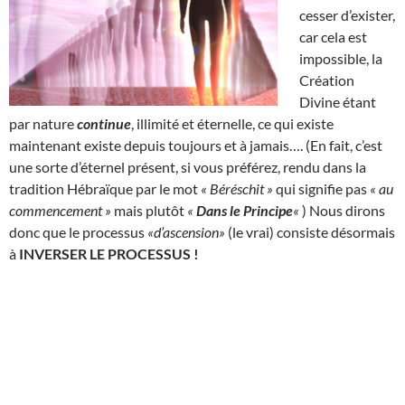
cesser d’exister,
car cela est
impossible, la
Création
Divine étant
par nature
continue
, illimité et éternelle, ce qui existe
maintenant existe depuis toujours et à jamais…. (En fait, c’est
une sorte d’éternel présent, si vous préférez, rendu dans la
tradition Hébraïque par le mot
« Béréschit »
qui signifie pas
« au
commencement »
mais plutôt
«
Dans le Principe
«
) Nous dirons
donc que le processus
«d’ascension»
(le vrai) consiste désormais
à
INVERSER LE PROCESSUS !