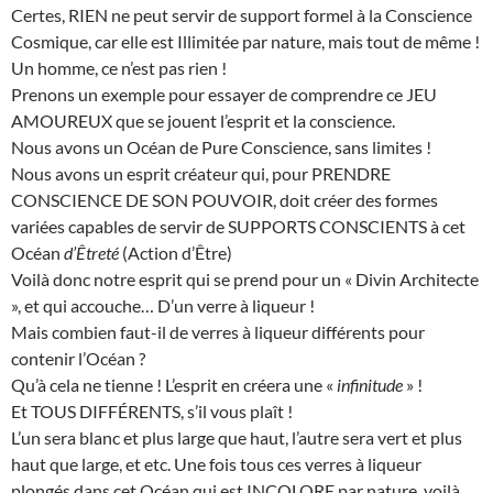
Certes, RIEN ne peut servir de support formel à la Conscience
Cosmique, car elle est Illimitée par nature, mais tout de même !
Un homme, ce n’est pas rien !
Prenons un exemple pour essayer de comprendre ce JEU
AMOUREUX que se jouent l’esprit et la conscience.
Nous avons un Océan de Pure Conscience, sans limites !
Nous avons un esprit créateur qui, pour PRENDRE
CONSCIENCE DE SON POUVOIR, doit créer des formes
variées capables de servir de SUPPORTS CONSCIENTS à cet
Océan
d’Êtreté
(Action d’Être)
Voilà donc notre esprit qui se prend pour un « Divin Architecte
», et qui accouche… D’un verre à liqueur !
Mais combien faut-il de verres à liqueur différents pour
contenir l’Océan ?
Qu’à cela ne tienne ! L’esprit en créera une «
infinitude
» !
Et TOUS DIFFÉRENTS, s’il vous plaît !
L’un sera blanc et plus large que haut, l’autre sera vert et plus
haut que large, et etc. Une fois tous ces verres à liqueur
plongés dans cet Océan qui est INCOLORE par nature, voilà