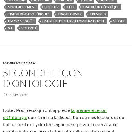
SPIRITUELLEMENT
SUICIDER
TÊTE
TRADITION HÉBRAÏQUE
TRADITIONS ÉSOTÉRIQUES
TRANSFORMER
TREMBLER
UN AVANT GOÛT
UNE PLUIE DE FEU QUI TOMBERA DU CIEL
VERSET
VIE
VOLONTÉ
COURS DE PSY ÉSO
SECONDE LEÇON
D’ONTOLOGIE
11 MAI 2013
Note : Pour ceux qui ont apprécié
la première Leçon
d’Ontologie
que j’ai mis à la disposition de mes lecteurs et qui
fait partie d’un cycle d’enseignement privé et réservé aux
membres de mon association culturelle, voici un second