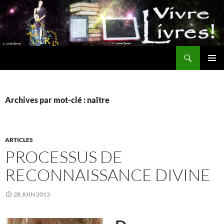
Aller
au
contenu
Recherche
MENU
PRINCI
Archives par mot-clé : naître
ARTICLES
PROCESSUS DE
RECONNAISSANCE DIVINE
28 JUIN 2013