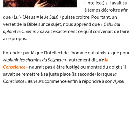
l’intellect) s’il avait su
à temps décroître afin
que «
Lui
» (Jésus = le
Je Suis
) ) puisse croître. Pourtant, un
verset de la Bible sur ce sujet, nous apprend que
« Celui qui
aplanit le Chemin »
savait exactement ce qu’il convenait de faire
à ce propos.
Entendez par là que l’intellect de l’homme qui n’existe que pour
«aplanir les chemins du Seigneur»
-autrement dit,
de
la
Conscience
– n’aurait pas à être fustigé ou montré du doigt s’il
savait se remettre à sa juste place (la seconde) lorsque
la
Conscience intérieure
commence enfin à répondre à son
Appel
.