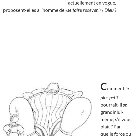
actuellement en vogue,
proposent-elles à l’homme de
«
se faire
redevenir» Dieu
?
C
omment
le
plus petit
pourrait-il
se
grandir lui-
même, s’il vous
plaît ? Par
quelle force ou