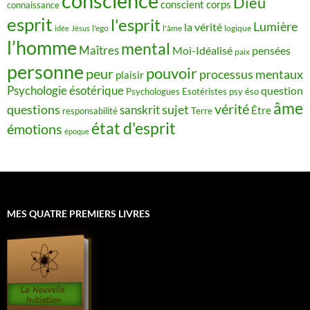
conscience
Dieu
conscient
corps
connaissance
esprit
l'esprit
Lumière
la vérité
idée
Jésus
l'ego
l'âme
logique
l’homme
mental
Maîtres
Moi-Idéalisé
pensées
paix
personne
pouvoir
peur
processus mentaux
plaisir
Psychologie ésotérique
question
Psychologues Esotéristes
psy éso
âme
vérité
questions
sujet
sanskrit
Être
responsabilité
Terre
état d'esprit
émotions
époque
MES QUATRE PREMIERS LIVRES