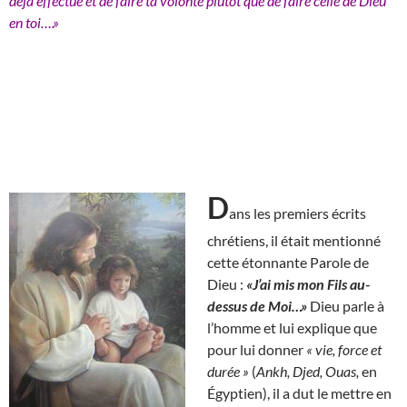
déjà effectué et de faire ta volonté plutôt que de faire celle de Dieu
en toi….»
D
ans les premiers écrits
chrétiens, il était mentionné
cette étonnante Parole de
Dieu :
«J’ai mis mon Fils au-
dessus de Moi…»
Dieu parle à
l’homme et lui explique que
pour lui donner
« vie, force et
durée »
(
Ankh, Djed, Ouas,
en
Égyptien), il a dut le mettre en