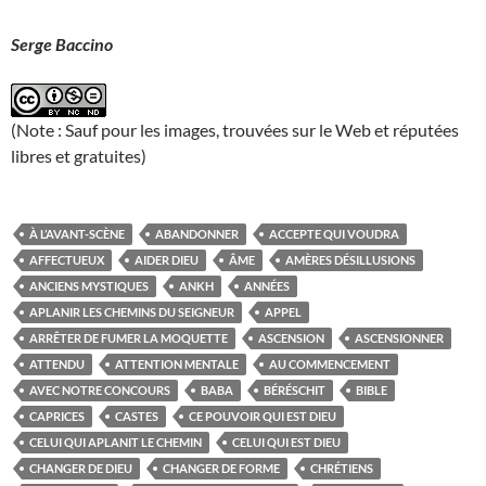
Serge Baccino
(Note : Sauf pour les images, trouvées sur le Web et réputées
libres et gratuites)
À L’AVANT-SCÈNE
ABANDONNER
ACCEPTE QUI VOUDRA
AFFECTUEUX
AIDER DIEU
ÂME
AMÈRES DÉSILLUSIONS
ANCIENS MYSTIQUES
ANKH
ANNÉES
APLANIR LES CHEMINS DU SEIGNEUR
APPEL
ARRÊTER DE FUMER LA MOQUETTE
ASCENSION
ASCENSIONNER
ATTENDU
ATTENTION MENTALE
AU COMMENCEMENT
AVEC NOTRE CONCOURS
BABA
BÉRÉSCHIT
BIBLE
CAPRICES
CASTES
CE POUVOIR QUI EST DIEU
CELUI QUI APLANIT LE CHEMIN
CELUI QUI EST DIEU
CHANGER DE DIEU
CHANGER DE FORME
CHRÉTIENS