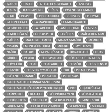
GURUJI
HISSER
INTELLECT SURCHAUFFÉ
INVERSER
JE SUIS
JEAN-BAPTISTE
JÉSUS
L'AVENTURE HUMAINE
L'EGO
L'ESPRIT
L'INDE ANTIQUE
L'UNIVERS
L’HOMME
LA CONSCIENCE
LA MAIN DROITE
LA MAIN GAUCHE
LA PART DU ROI
LA PART-DIEU
LAME DE FOND
LARVES
LE MOI-IDÉALISÉ
LE PLUS PETIT
LES ÊTRES
MAÎTRE BIEN AIMÉ
MAÎTRES
MALADROITEMENT
MAUVAIS MAÎTRE
MEMBRES
MISSION
MONTRÉ DU DOIGT
MOURIR
MYSTICISME
NAÎTRE
NATURE
NE PAS RÉSISTER
ORGUEILLEUX
OUAS
PAROLE
PERDRE
PÈRE SPIRITUEL
PÈRE-QUI-EST-EN-NOUS
PERMETTRE
PEUR
PEUR ABJECTE
POSSÉDÉ
POUR PENSER
POUVOIR
POUVOIR MYSTÉRIEUX
PRD
PREMIER PLAN
PRÉSENTE HUMANITÉ
PRESSENTI
PROCESSUS
PROCESSUS DE RECONNAISSANCE DIVINE
PROCESSUS DE RÉFORME PSYCHOLOGIQUE
PRP
QUI BRÛLERA
RAMPANTES
RÉALISER
RÉCIPROQUEMENT
RÉSISTE À DIEU
ROSICRUCIENS
S'OUBLIER
SA JUSTE PLACE
SAINT-ESPRIT
SARCASMES
SE FAIRE REDEVENIR DIEU
SE GRANDIR
SECONDE
SERVITEUR
SHAH-TAN
SHAÏTAN
SIDDHA
SON PÈRE