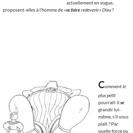
actuellement en vogue,
proposent-elles à l’homme de
«
se faire
redevenir» Dieu
?
C
omment
le
plus petit
pourrait-il
se
grandir lui-
même, s’il vous
plaît ? Par
quelle force ou