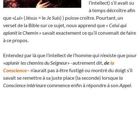
l’intellect) s’il avait su
à temps décroître afin
que «
Lui
» (Jésus = le
Je Suis
) ) puisse croître. Pourtant, un
verset de la Bible sur ce sujet, nous apprend que
« Celui qui
aplanit le Chemin »
savait exactement ce qu’il convenait de faire
à ce propos.
Entendez par là que l’intellect de l’homme qui n’existe que pour
«aplanir les chemins du Seigneur»
-autrement dit,
de
la
Conscience
– n’aurait pas à être fustigé ou montré du doigt s’il
savait se remettre à sa juste place (la seconde) lorsque
la
Conscience intérieure
commence enfin à répondre à son
Appel
.