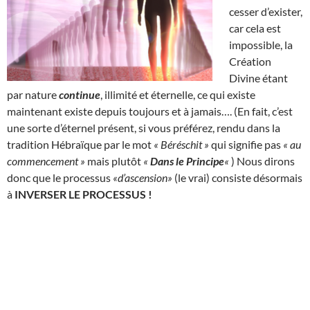
cesser d’exister,
car cela est
impossible, la
Création
Divine étant
par nature
continue
, illimité et éternelle, ce qui existe
maintenant existe depuis toujours et à jamais…. (En fait, c’est
une sorte d’éternel présent, si vous préférez, rendu dans la
tradition Hébraïque par le mot
« Béréschit »
qui signifie pas
« au
commencement »
mais plutôt
«
Dans le Principe
«
) Nous dirons
donc que le processus
«d’ascension»
(le vrai) consiste désormais
à
INVERSER LE PROCESSUS !