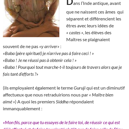
D
ans l’Inde antique, avant
que ne naissent ces âmes qui
séparent et différencient les
êtres avec leurs idées de
« castes »
, les élèves des
Maîtres se plaignaient
souvent de ne pas
«y arriver»
:
«Baba (père spirituel) je n’arrive pas à faire ceci ! »
«Baba ! Je ne réussi pas à obtenir cela ! »
«Baba ! Pourquoi tout marche-t-il toujours de travers alors que je
fais tant d’efforts ?»
(ils employaient également le terme
Guruji
qui est un diminutif
affectueux que nous retraduirions nous par
« Maître bien
aimé »
) A quoi les premiers
Siddha
répondaient
immanquablement :
«Mon fils, parce que tu essayes de le faire toi, de réussir ce qui est