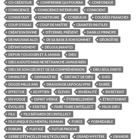
CO-CRÉATEUR
COMPRENNE QUI POURRA
CONFONDUE
CONSCIENCE
CONSCIENCE INTÉRIEURE
CONSCIENT
CONSISTANT
CONSTRUIRE
CORBEAUX
COUDÉES FRANCHES
COUP D'ESSAI
COUP DE MAÎTRE
CRAINTES INUTILES
CRÉATION DIVINE
D’ÉTERNEL PRÉSENT
DANS LE PRINCIPE
DE MAUVAIS ALOI
DE SA BASE À SON SOMMET
DÉCROÎTRE
DÉFINITIVEMENT
DÉGOULINANTES
DEPUIS TOUJOURS ET À JAMAIS
DIEU
DIEU AJOUTE MAIS NE RETRANCHE JAMAIS RIEN
DIEU DE SON CŒUR ET DE SA COMPRÉHENSION
DIEU SEUL EXISTE
DIMINUTIF
DISPARAÎTRE
DISTINCT DE DIEU
DJED
DOUZE MILLE ANS
DRAGON DE L’APOCALYPSE
DURÉE
EFFECTUE
EGYPTIEN
ÉLÈVES
EN RÉALITÉ
EN RETRAIT
EN VOGUE
ESPRIT VIERGE
ÉTERNELLEMENT
ÉTROITEMENT
ÉVOLUER
EXISTER
FAIRE TAIRE L'INTELLECT
FAUX-DIEU
FILS
FILS BÂTARDS DE L'INTELLECT
FILS UNIQUE DU MENTAL HUMAIN
FORCE
FORMIDABLE
FORUM
FUSTIGÉ
FUTUR PROCHE
GERBE D’ÉTINCELLES MULTICOLORES
GRAND MYSTÈRE
GRANDIR