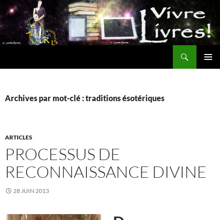
Aller
au
contenu
Recherche
MENU
PRINCI
Archives par mot-clé : traditions ésotériques
ARTICLES
PROCESSUS DE
RECONNAISSANCE DIVINE
28 JUIN 2013