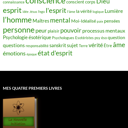
conscience
Dieu
conscient
corps
connaissance
esprit
l'esprit
Lumière
la vérité
idée
Jésus
l'ego
l'âme
logique
l’homme
mental
Maîtres
Moi-Idéalisé
pensées
paix
personne
pouvoir
peur
processus mentaux
plaisir
Psychologie ésotérique
question
Psychologues Esotéristes
psy éso
âme
vérité
questions
sujet
sanskrit
Être
responsabilité
Terre
état d'esprit
émotions
époque
MES QUATRE PREMIERS LIVRES