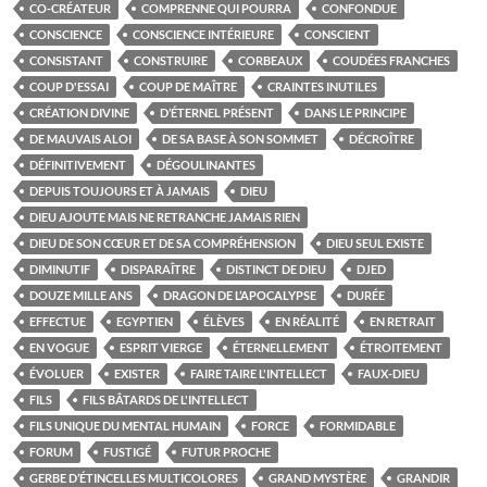
CO-CRÉATEUR
COMPRENNE QUI POURRA
CONFONDUE
CONSCIENCE
CONSCIENCE INTÉRIEURE
CONSCIENT
CONSISTANT
CONSTRUIRE
CORBEAUX
COUDÉES FRANCHES
COUP D'ESSAI
COUP DE MAÎTRE
CRAINTES INUTILES
CRÉATION DIVINE
D’ÉTERNEL PRÉSENT
DANS LE PRINCIPE
DE MAUVAIS ALOI
DE SA BASE À SON SOMMET
DÉCROÎTRE
DÉFINITIVEMENT
DÉGOULINANTES
DEPUIS TOUJOURS ET À JAMAIS
DIEU
DIEU AJOUTE MAIS NE RETRANCHE JAMAIS RIEN
DIEU DE SON CŒUR ET DE SA COMPRÉHENSION
DIEU SEUL EXISTE
DIMINUTIF
DISPARAÎTRE
DISTINCT DE DIEU
DJED
DOUZE MILLE ANS
DRAGON DE L’APOCALYPSE
DURÉE
EFFECTUE
EGYPTIEN
ÉLÈVES
EN RÉALITÉ
EN RETRAIT
EN VOGUE
ESPRIT VIERGE
ÉTERNELLEMENT
ÉTROITEMENT
ÉVOLUER
EXISTER
FAIRE TAIRE L'INTELLECT
FAUX-DIEU
FILS
FILS BÂTARDS DE L'INTELLECT
FILS UNIQUE DU MENTAL HUMAIN
FORCE
FORMIDABLE
FORUM
FUSTIGÉ
FUTUR PROCHE
GERBE D’ÉTINCELLES MULTICOLORES
GRAND MYSTÈRE
GRANDIR