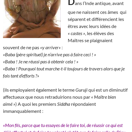
D
ans l’Inde antique, avant
que ne naissent ces âmes qui
séparent et différencient les
êtres avec leurs idées de
« castes »
, les élèves des
Maîtres se plaignaient
souvent de ne pas
«y arriver»
:
«Baba (père spirituel) je n’arrive pas à faire ceci ! »
«Baba ! Je ne réussi pas à obtenir cela ! »
«Baba ! Pourquoi tout marche-t-il toujours de travers alors que je
fais tant d’efforts ?»
(ils employaient également le terme
Guruji
qui est un diminutif
affectueux que nous retraduirions nous par
« Maître bien
aimé »
) A quoi les premiers
Siddha
répondaient
immanquablement :
«Mon fils, parce que tu essayes de le faire toi, de réussir ce qui est