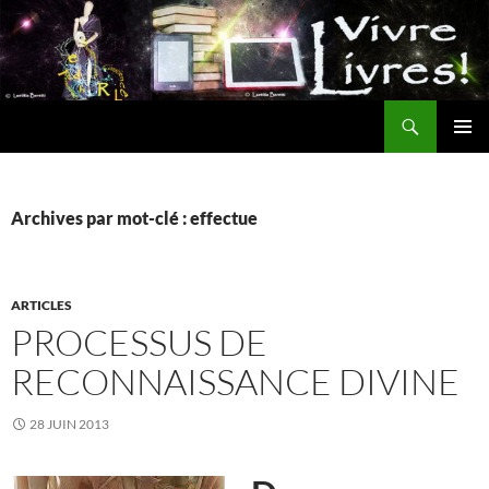
Aller
au
contenu
Recherche
MENU
PRINCI
Archives par mot-clé : effectue
ARTICLES
PROCESSUS DE
RECONNAISSANCE DIVINE
28 JUIN 2013