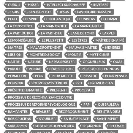
GURUJI
HISSER
INTELLECT SURCHAUFFÉ
INVERSER
JE SUIS
JEAN-BAPTISTE
JÉSUS
L'AVENTURE HUMAINE
L'EGO
L'ESPRIT
L'INDE ANTIQUE
L'UNIVERS
L’HOMME
LA CONSCIENCE
LA MAIN DROITE
LA MAIN GAUCHE
LA PART DU ROI
LA PART-DIEU
LAME DE FOND
LARVES
LE MOI-IDÉALISÉ
LE PLUS PETIT
LES ÊTRES
MAÎTRE BIEN AIMÉ
MAÎTRES
MALADROITEMENT
MAUVAIS MAÎTRE
MEMBRES
MISSION
MONTRÉ DU DOIGT
MOURIR
MYSTICISME
NAÎTRE
NATURE
NE PAS RÉSISTER
ORGUEILLEUX
OUAS
PAROLE
PERDRE
PÈRE SPIRITUEL
PÈRE-QUI-EST-EN-NOUS
PERMETTRE
PEUR
PEUR ABJECTE
POSSÉDÉ
POUR PENSER
POUVOIR
POUVOIR MYSTÉRIEUX
PRD
PREMIER PLAN
PRÉSENTE HUMANITÉ
PRESSENTI
PROCESSUS
PROCESSUS DE RECONNAISSANCE DIVINE
PROCESSUS DE RÉFORME PSYCHOLOGIQUE
PRP
QUI BRÛLERA
RAMPANTES
RÉALISER
RÉCIPROQUEMENT
RÉSISTE À DIEU
ROSICRUCIENS
S'OUBLIER
SA JUSTE PLACE
SAINT-ESPRIT
SARCASMES
SE FAIRE REDEVENIR DIEU
SE GRANDIR
SECONDE
SERVITEUR
SHAH-TAN
SHAÏTAN
SIDDHA
SON PÈRE