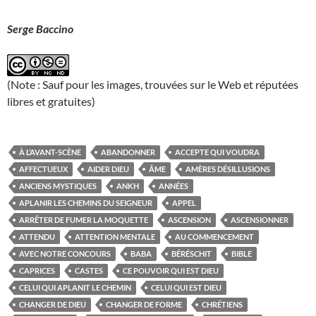
Serge Baccino
(Note : Sauf pour les images, trouvées sur le Web et réputées
libres et gratuites)
À L’AVANT-SCÈNE
ABANDONNER
ACCEPTE QUI VOUDRA
AFFECTUEUX
AIDER DIEU
ÂME
AMÈRES DÉSILLUSIONS
ANCIENS MYSTIQUES
ANKH
ANNÉES
APLANIR LES CHEMINS DU SEIGNEUR
APPEL
ARRÊTER DE FUMER LA MOQUETTE
ASCENSION
ASCENSIONNER
ATTENDU
ATTENTION MENTALE
AU COMMENCEMENT
AVEC NOTRE CONCOURS
BABA
BÉRÉSCHIT
BIBLE
CAPRICES
CASTES
CE POUVOIR QUI EST DIEU
CELUI QUI APLANIT LE CHEMIN
CELUI QUI EST DIEU
CHANGER DE DIEU
CHANGER DE FORME
CHRÉTIENS