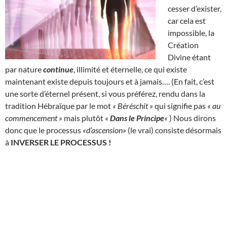
cesser d’exister,
car cela est
impossible, la
Création
Divine étant
par nature
continue
, illimité et éternelle, ce qui existe
maintenant existe depuis toujours et à jamais…. (En fait, c’est
une sorte d’éternel présent, si vous préférez, rendu dans la
tradition Hébraïque par le mot
« Béréschit »
qui signifie pas
« au
commencement »
mais plutôt
«
Dans le Principe
«
) Nous dirons
donc que le processus
«d’ascension»
(le vrai) consiste désormais
à
INVERSER LE PROCESSUS !