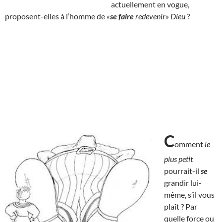
actuellement en vogue,
proposent-elles à l’homme de
«
se faire
redevenir» Dieu
?
C
omment
le
plus petit
pourrait-il
se
grandir lui-
même, s’il vous
plaît ? Par
quelle force ou