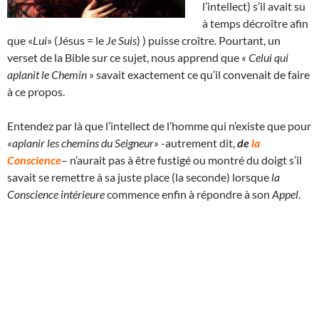
l’intellect) s’il avait su
à temps décroître afin
que «
Lui
» (Jésus = le
Je Suis
) ) puisse croître. Pourtant, un
verset de la Bible sur ce sujet, nous apprend que
« Celui qui
aplanit le Chemin »
savait exactement ce qu’il convenait de faire
à ce propos.
Entendez par là que l’intellect de l’homme qui n’existe que pour
«aplanir les chemins du Seigneur»
-autrement dit,
de
la
Conscience
– n’aurait pas à être fustigé ou montré du doigt s’il
savait se remettre à sa juste place (la seconde) lorsque
la
Conscience intérieure
commence enfin à répondre à son
Appel
.