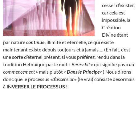
cesser d’exister,
car cela est
impossible, la
Création
Divine étant
par nature
continue
, illimité et éternelle, ce qui existe
maintenant existe depuis toujours et à jamais…. (En fait, c’est
une sorte d’éternel présent, si vous préférez, rendu dans la
tradition Hébraïque par le mot
« Béréschit »
qui signifie pas
« au
commencement »
mais plutôt
«
Dans le Principe
«
) Nous dirons
donc que le processus
«d’ascension»
(le vrai) consiste désormais
à
INVERSER LE PROCESSUS !