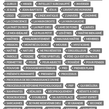
GURUJI
HISSER
INTELLECT SURCHAUFFÉ
INVERSER
JE SUIS
JEAN-BAPTISTE
JÉSUS
L'AVENTURE HUMAINE
L'EGO
L'ESPRIT
L'INDE ANTIQUE
L'UNIVERS
L’HOMME
LA CONSCIENCE
LA MAIN DROITE
LA MAIN GAUCHE
LA PART DU ROI
LA PART-DIEU
LAME DE FOND
LARVES
LE MOI-IDÉALISÉ
LE PLUS PETIT
LES ÊTRES
MAÎTRE BIEN AIMÉ
MAÎTRES
MALADROITEMENT
MAUVAIS MAÎTRE
MEMBRES
MISSION
MONTRÉ DU DOIGT
MOURIR
MYSTICISME
NAÎTRE
NATURE
NE PAS RÉSISTER
ORGUEILLEUX
OUAS
PAROLE
PERDRE
PÈRE SPIRITUEL
PÈRE-QUI-EST-EN-NOUS
PERMETTRE
PEUR
PEUR ABJECTE
POSSÉDÉ
POUR PENSER
POUVOIR
POUVOIR MYSTÉRIEUX
PRD
PREMIER PLAN
PRÉSENTE HUMANITÉ
PRESSENTI
PROCESSUS
PROCESSUS DE RECONNAISSANCE DIVINE
PROCESSUS DE RÉFORME PSYCHOLOGIQUE
PRP
QUI BRÛLERA
RAMPANTES
RÉALISER
RÉCIPROQUEMENT
RÉSISTE À DIEU
ROSICRUCIENS
S'OUBLIER
SA JUSTE PLACE
SAINT-ESPRIT
SARCASMES
SE FAIRE REDEVENIR DIEU
SE GRANDIR
SECONDE
SERVITEUR
SHAH-TAN
SHAÏTAN
SIDDHA
SON PÈRE