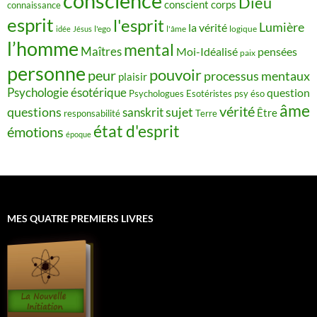
conscience
Dieu
conscient
corps
connaissance
esprit
l'esprit
Lumière
la vérité
idée
Jésus
l'ego
l'âme
logique
l’homme
mental
Maîtres
Moi-Idéalisé
pensées
paix
personne
pouvoir
peur
processus mentaux
plaisir
Psychologie ésotérique
question
Psychologues Esotéristes
psy éso
âme
vérité
questions
sujet
sanskrit
Être
responsabilité
Terre
état d'esprit
émotions
époque
MES QUATRE PREMIERS LIVRES