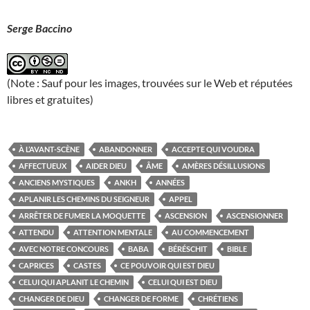
Serge Baccino
(Note : Sauf pour les images, trouvées sur le Web et réputées
libres et gratuites)
À L’AVANT-SCÈNE
ABANDONNER
ACCEPTE QUI VOUDRA
AFFECTUEUX
AIDER DIEU
ÂME
AMÈRES DÉSILLUSIONS
ANCIENS MYSTIQUES
ANKH
ANNÉES
APLANIR LES CHEMINS DU SEIGNEUR
APPEL
ARRÊTER DE FUMER LA MOQUETTE
ASCENSION
ASCENSIONNER
ATTENDU
ATTENTION MENTALE
AU COMMENCEMENT
AVEC NOTRE CONCOURS
BABA
BÉRÉSCHIT
BIBLE
CAPRICES
CASTES
CE POUVOIR QUI EST DIEU
CELUI QUI APLANIT LE CHEMIN
CELUI QUI EST DIEU
CHANGER DE DIEU
CHANGER DE FORME
CHRÉTIENS