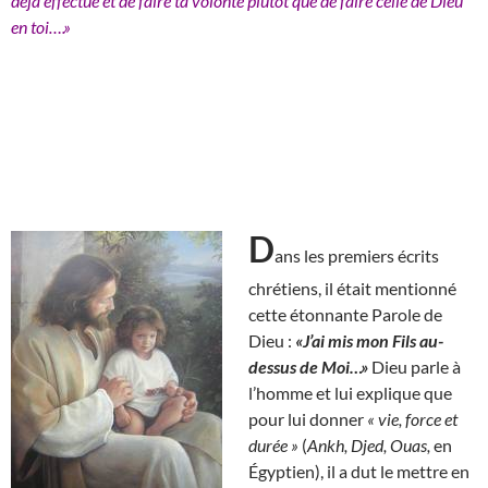
déjà effectué et de faire ta volonté plutôt que de faire celle de Dieu
en toi….»
D
ans les premiers écrits
chrétiens, il était mentionné
cette étonnante Parole de
Dieu :
«J’ai mis mon Fils au-
dessus de Moi…»
Dieu parle à
l’homme et lui explique que
pour lui donner
« vie, force et
durée »
(
Ankh, Djed, Ouas,
en
Égyptien), il a dut le mettre en