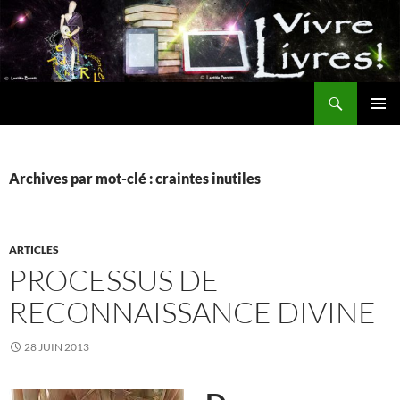
Aller
au
contenu
Recherche
MENU
PRINCI
Archives par mot-clé : craintes inutiles
ARTICLES
PROCESSUS DE
RECONNAISSANCE DIVINE
28 JUIN 2013