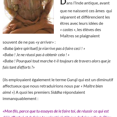
D
ans l’Inde antique, avant
que ne naissent ces âmes qui
séparent et différencient les
êtres avec leurs idées de
« castes »
, les élèves des
Maîtres se plaignaient
souvent de ne pas
«y arriver»
:
«Baba (père spirituel) je n’arrive pas à faire ceci ! »
«Baba ! Je ne réussi pas à obtenir cela ! »
«Baba ! Pourquoi tout marche-t-il toujours de travers alors que je
fais tant d’efforts ?»
(ils employaient également le terme
Guruji
qui est un diminutif
affectueux que nous retraduirions nous par
« Maître bien
aimé »
) A quoi les premiers
Siddha
répondaient
immanquablement :
«Mon fils, parce que tu essayes de le faire toi, de réussir ce qui est