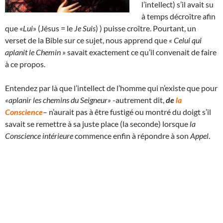
l’intellect) s’il avait su
à temps décroître afin
que «
Lui
» (Jésus = le
Je Suis
) ) puisse croître. Pourtant, un
verset de la Bible sur ce sujet, nous apprend que
« Celui qui
aplanit le Chemin »
savait exactement ce qu’il convenait de faire
à ce propos.
Entendez par là que l’intellect de l’homme qui n’existe que pour
«aplanir les chemins du Seigneur»
-autrement dit,
de
la
Conscience
– n’aurait pas à être fustigé ou montré du doigt s’il
savait se remettre à sa juste place (la seconde) lorsque
la
Conscience intérieure
commence enfin à répondre à son
Appel
.