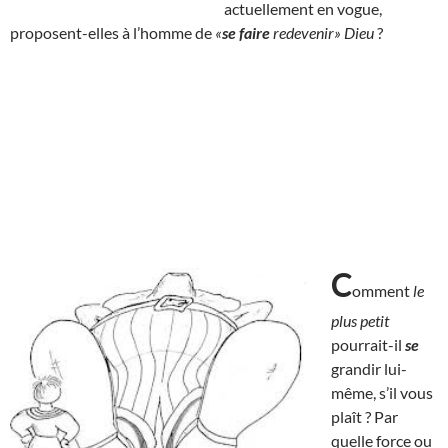
actuellement en vogue,
proposent-elles à l’homme de
«
se faire
redevenir» Dieu
?
C
omment
le
plus petit
pourrait-il
se
grandir lui-
même, s’il vous
plaît ? Par
quelle force ou