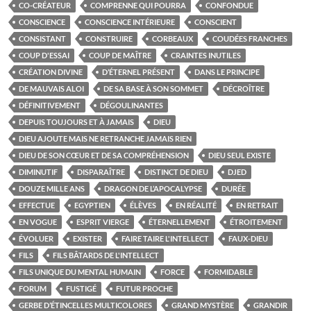
CO-CRÉATEUR
COMPRENNE QUI POURRA
CONFONDUE
CONSCIENCE
CONSCIENCE INTÉRIEURE
CONSCIENT
CONSISTANT
CONSTRUIRE
CORBEAUX
COUDÉES FRANCHES
COUP D'ESSAI
COUP DE MAÎTRE
CRAINTES INUTILES
CRÉATION DIVINE
D’ÉTERNEL PRÉSENT
DANS LE PRINCIPE
DE MAUVAIS ALOI
DE SA BASE À SON SOMMET
DÉCROÎTRE
DÉFINITIVEMENT
DÉGOULINANTES
DEPUIS TOUJOURS ET À JAMAIS
DIEU
DIEU AJOUTE MAIS NE RETRANCHE JAMAIS RIEN
DIEU DE SON CŒUR ET DE SA COMPRÉHENSION
DIEU SEUL EXISTE
DIMINUTIF
DISPARAÎTRE
DISTINCT DE DIEU
DJED
DOUZE MILLE ANS
DRAGON DE L’APOCALYPSE
DURÉE
EFFECTUE
EGYPTIEN
ÉLÈVES
EN RÉALITÉ
EN RETRAIT
EN VOGUE
ESPRIT VIERGE
ÉTERNELLEMENT
ÉTROITEMENT
ÉVOLUER
EXISTER
FAIRE TAIRE L'INTELLECT
FAUX-DIEU
FILS
FILS BÂTARDS DE L'INTELLECT
FILS UNIQUE DU MENTAL HUMAIN
FORCE
FORMIDABLE
FORUM
FUSTIGÉ
FUTUR PROCHE
GERBE D’ÉTINCELLES MULTICOLORES
GRAND MYSTÈRE
GRANDIR