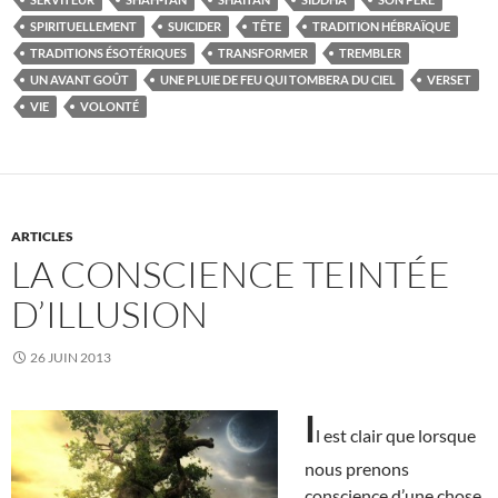
SPIRITUELLEMENT
SUICIDER
TÊTE
TRADITION HÉBRAÏQUE
TRADITIONS ÉSOTÉRIQUES
TRANSFORMER
TREMBLER
UN AVANT GOÛT
UNE PLUIE DE FEU QUI TOMBERA DU CIEL
VERSET
VIE
VOLONTÉ
ARTICLES
LA CONSCIENCE TEINTÉE
D’ILLUSION
26 JUIN 2013
I
l est clair que lorsque
nous prenons
conscience d’une chose