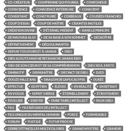
CO-CRÉATEUR
COMPRENNE QUI POURRA
CONFONDUE
CONSCIENCE
CONSCIENCE INTÉRIEURE
CONSCIENT
CONSISTANT
CONSTRUIRE
CORBEAUX
COUDÉES FRANCHES
COUP D'ESSAI
COUP DE MAÎTRE
CRAINTES INUTILES
CRÉATION DIVINE
D’ÉTERNEL PRÉSENT
DANS LE PRINCIPE
DE MAUVAIS ALOI
DE SA BASE À SON SOMMET
DÉCROÎTRE
DÉFINITIVEMENT
DÉGOULINANTES
DEPUIS TOUJOURS ET À JAMAIS
DIEU
DIEU AJOUTE MAIS NE RETRANCHE JAMAIS RIEN
DIEU DE SON CŒUR ET DE SA COMPRÉHENSION
DIEU SEUL EXISTE
DIMINUTIF
DISPARAÎTRE
DISTINCT DE DIEU
DJED
DOUZE MILLE ANS
DRAGON DE L’APOCALYPSE
DURÉE
EFFECTUE
EGYPTIEN
ÉLÈVES
EN RÉALITÉ
EN RETRAIT
EN VOGUE
ESPRIT VIERGE
ÉTERNELLEMENT
ÉTROITEMENT
ÉVOLUER
EXISTER
FAIRE TAIRE L'INTELLECT
FAUX-DIEU
FILS
FILS BÂTARDS DE L'INTELLECT
FILS UNIQUE DU MENTAL HUMAIN
FORCE
FORMIDABLE
FORUM
FUSTIGÉ
FUTUR PROCHE
GERBE D’ÉTINCELLES MULTICOLORES
GRAND MYSTÈRE
GRANDIR