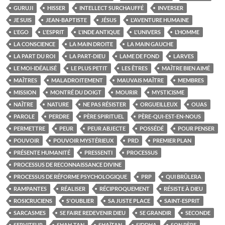
GURUJI
HISSER
INTELLECT SURCHAUFFÉ
INVERSER
JE SUIS
JEAN-BAPTISTE
JÉSUS
L'AVENTURE HUMAINE
L'EGO
L'ESPRIT
L'INDE ANTIQUE
L'UNIVERS
L’HOMME
LA CONSCIENCE
LA MAIN DROITE
LA MAIN GAUCHE
LA PART DU ROI
LA PART-DIEU
LAME DE FOND
LARVES
LE MOI-IDÉALISÉ
LE PLUS PETIT
LES ÊTRES
MAÎTRE BIEN AIMÉ
MAÎTRES
MALADROITEMENT
MAUVAIS MAÎTRE
MEMBRES
MISSION
MONTRÉ DU DOIGT
MOURIR
MYSTICISME
NAÎTRE
NATURE
NE PAS RÉSISTER
ORGUEILLEUX
OUAS
PAROLE
PERDRE
PÈRE SPIRITUEL
PÈRE-QUI-EST-EN-NOUS
PERMETTRE
PEUR
PEUR ABJECTE
POSSÉDÉ
POUR PENSER
POUVOIR
POUVOIR MYSTÉRIEUX
PRD
PREMIER PLAN
PRÉSENTE HUMANITÉ
PRESSENTI
PROCESSUS
PROCESSUS DE RECONNAISSANCE DIVINE
PROCESSUS DE RÉFORME PSYCHOLOGIQUE
PRP
QUI BRÛLERA
RAMPANTES
RÉALISER
RÉCIPROQUEMENT
RÉSISTE À DIEU
ROSICRUCIENS
S'OUBLIER
SA JUSTE PLACE
SAINT-ESPRIT
SARCASMES
SE FAIRE REDEVENIR DIEU
SE GRANDIR
SECONDE
SERVITEUR
SHAH-TAN
SHAÏTAN
SIDDHA
SON PÈRE