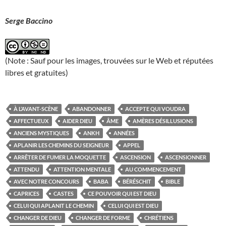
Serge Baccino
(Note : Sauf pour les images, trouvées sur le Web et réputées
libres et gratuites)
À L’AVANT-SCÈNE
ABANDONNER
ACCEPTE QUI VOUDRA
AFFECTUEUX
AIDER DIEU
ÂME
AMÈRES DÉSILLUSIONS
ANCIENS MYSTIQUES
ANKH
ANNÉES
APLANIR LES CHEMINS DU SEIGNEUR
APPEL
ARRÊTER DE FUMER LA MOQUETTE
ASCENSION
ASCENSIONNER
ATTENDU
ATTENTION MENTALE
AU COMMENCEMENT
AVEC NOTRE CONCOURS
BABA
BÉRÉSCHIT
BIBLE
CAPRICES
CASTES
CE POUVOIR QUI EST DIEU
CELUI QUI APLANIT LE CHEMIN
CELUI QUI EST DIEU
CHANGER DE DIEU
CHANGER DE FORME
CHRÉTIENS