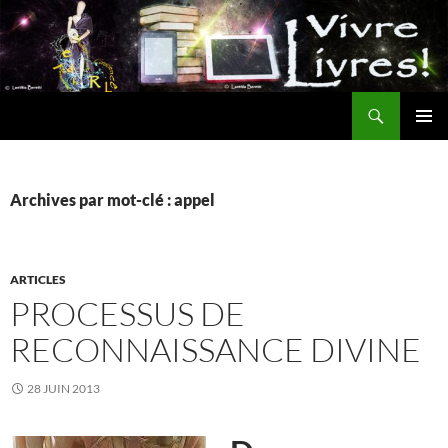
Aller
au
contenu
Recherche
MENU
PRINCI
Archives par mot-clé : appel
ARTICLES
PROCESSUS DE
RECONNAISSANCE DIVINE
28 JUIN 2013