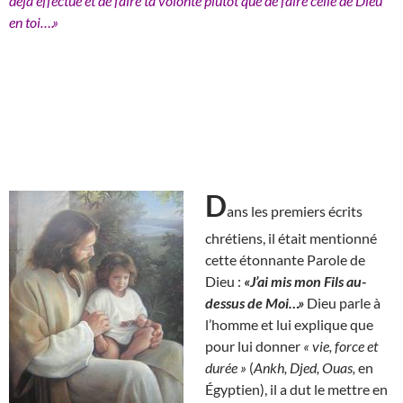
déjà effectué et de faire ta volonté plutôt que de faire celle de Dieu
en toi….»
D
ans les premiers écrits
chrétiens, il était mentionné
cette étonnante Parole de
Dieu :
«J’ai mis mon Fils au-
dessus de Moi…»
Dieu parle à
l’homme et lui explique que
pour lui donner
« vie, force et
durée »
(
Ankh, Djed, Ouas,
en
Égyptien), il a dut le mettre en