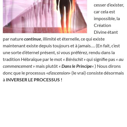
cesser d’exister,
car cela est
impossible, la
Création
Divine étant
par nature
continue
, illimité et éternelle, ce qui existe
maintenant existe depuis toujours et à jamais…. (En fait, c’est
une sorte d’éternel présent, si vous préférez, rendu dans la
tradition Hébraïque par le mot
« Béréschit »
qui signifie pas
« au
commencement »
mais plutôt
«
Dans le Principe
«
) Nous dirons
donc que le processus
«d’ascension»
(le vrai) consiste désormais
à
INVERSER LE PROCESSUS !