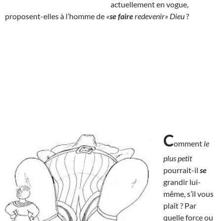
actuellement en vogue,
proposent-elles à l’homme de
«
se faire
redevenir» Dieu
?
C
omment
le
plus petit
pourrait-il
se
grandir lui-
même, s’il vous
plaît ? Par
quelle force ou