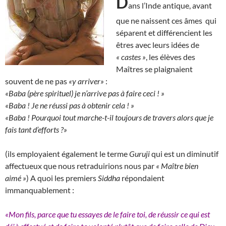
D
ans l’Inde antique, avant
que ne naissent ces âmes qui
séparent et différencient les
êtres avec leurs idées de
« castes »
, les élèves des
Maîtres se plaignaient
souvent de ne pas
«y arriver»
:
«Baba (père spirituel) je n’arrive pas à faire ceci ! »
«Baba ! Je ne réussi pas à obtenir cela ! »
«Baba ! Pourquoi tout marche-t-il toujours de travers alors que je
fais tant d’efforts ?»
(ils employaient également le terme
Guruji
qui est un diminutif
affectueux que nous retraduirions nous par
« Maître bien
aimé »
) A quoi les premiers
Siddha
répondaient
immanquablement :
«Mon fils, parce que tu essayes de le faire toi, de réussir ce qui est