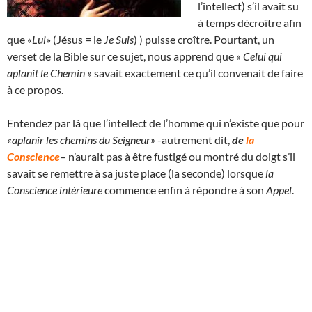
l’intellect) s’il avait su
à temps décroître afin
que «
Lui
» (Jésus = le
Je Suis
) ) puisse croître. Pourtant, un
verset de la Bible sur ce sujet, nous apprend que
« Celui qui
aplanit le Chemin »
savait exactement ce qu’il convenait de faire
à ce propos.
Entendez par là que l’intellect de l’homme qui n’existe que pour
«aplanir les chemins du Seigneur»
-autrement dit,
de
la
Conscience
– n’aurait pas à être fustigé ou montré du doigt s’il
savait se remettre à sa juste place (la seconde) lorsque
la
Conscience intérieure
commence enfin à répondre à son
Appel
.