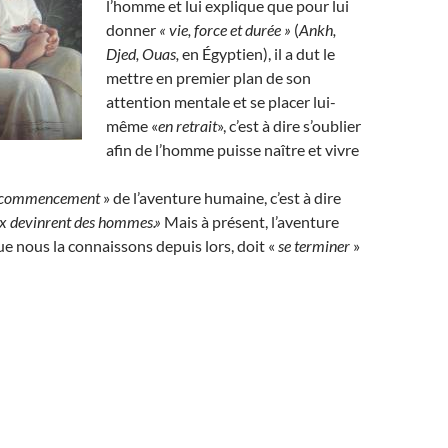
l’homme et lui explique que pour lui
donner
« vie, force et durée »
(
Ankh,
Djed, Ouas,
en Égyptien), il a dut le
mettre en premier plan de son
attention mentale et se placer lui-
même «
en retrait
», c’est à dire s’oublier
afin de l’homme puisse naître et vivre
 commencement
» de l’aventure humaine, c’est à dire
ux devinrent des hommes.»
Mais à présent, l’aventure
ue nous la connaissons depuis lors, doit «
se terminer
»