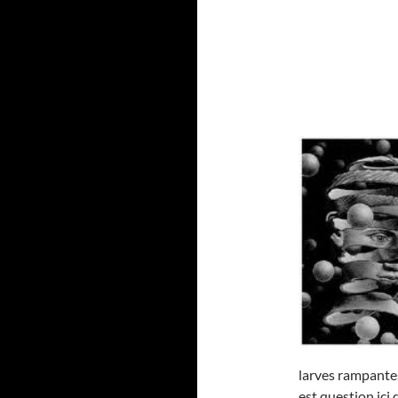
larves rampantes
est question ici