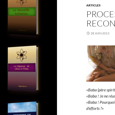
ARTICLES
PROCE
RECON
28 JUIN 2013
«Baba (père spiritu
«Baba ! Je ne réus
«Baba ! Pourquoi t
d’efforts ?»