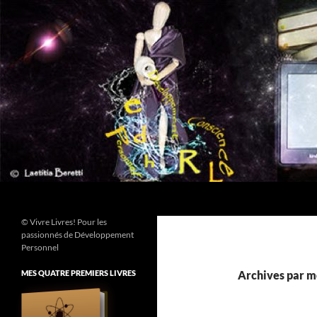
Aller
au
contenu
Recherche
© Vivre Livres! Pour les
passionnés de Développement
Personnel
MES QUATRE PREMIERS LIVRES
Archives par mo