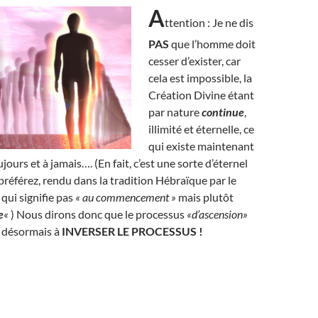
A
ttention : Je ne dis
PAS
que l’homme doit
cesser d’exister, car
cela est impossible, la
Création Divine étant
par nature
continue
,
illimité et éternelle, ce
qui existe maintenant
jours et à jamais…. (En fait, c’est une sorte d’éternel
 préférez, rendu dans la tradition Hébraïque par le
qui signifie pas
« au commencement »
mais plutôt
e
«
) Nous dirons donc que le processus
«d’ascension»
te désormais à
INVERSER LE PROCESSUS !