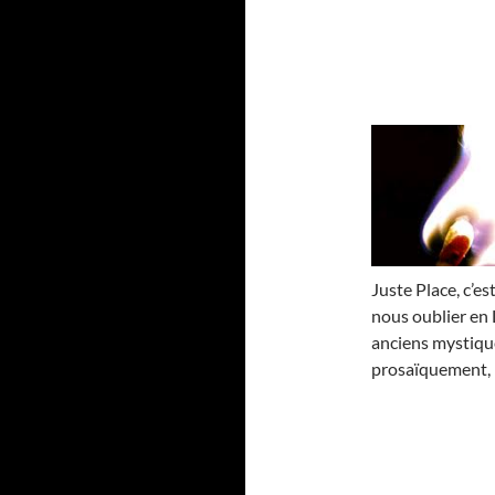
Juste Place, c’es
nous oublier en 
anciens mystique
prosaïquement,