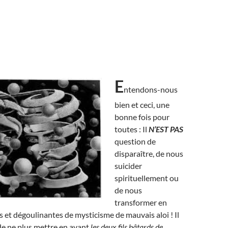
E
ntendons-nous
bien et ceci, une
bonne fois pour
toutes : Il
N’EST
PAS
question de
disparaître, de nous
suicider
spirituellement ou
de nous
transformer en
 et dégoulinantes de mysticisme de mauvais aloi ! Il
 de ne plus mettre en avant
les deux fils bâtards de