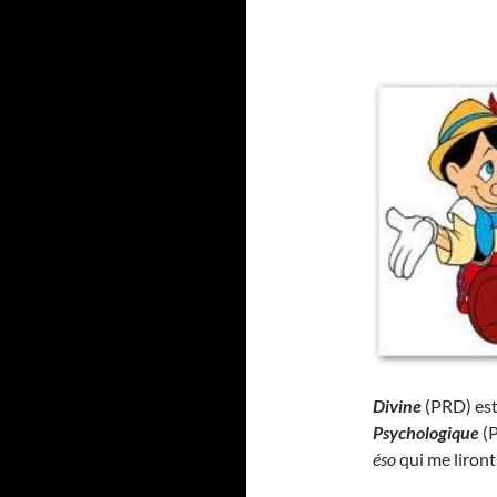
Divine
(PRD) est
Psychologique
(P
éso
qui me liront