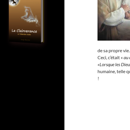
de sa propre vie.
Ceci, c’était «
au
«Lorsque les Die
humaine, telle q
!