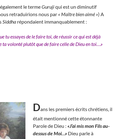
t également le terme
Guruji
qui est un diminutif
nous retraduirions nous par
« Maître bien aimé »
) A
rs
Siddha
répondaient immanquablement :
e tu essayes de le faire toi, de réussir ce qui est déjà
re ta volonté plutôt que de faire celle de Dieu en toi….»
D
ans les premiers écrits chrétiens, il
était mentionné cette étonnante
Parole de Dieu :
«J’ai mis mon Fils au-
dessus de Moi…»
Dieu parle à