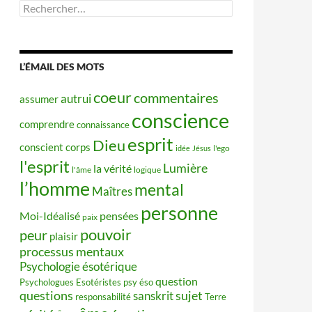
Rechercher :
L’ÉMAIL DES MOTS
coeur
commentaires
autrui
assumer
conscience
comprendre
connaissance
esprit
Dieu
conscient
corps
idée
Jésus
l'ego
l'esprit
Lumière
la vérité
l'âme
logique
l’homme
mental
Maîtres
personne
Moi-Idéalisé
pensées
paix
pouvoir
peur
plaisir
processus mentaux
Psychologie ésotérique
question
Psychologues Esotéristes
psy éso
questions
sujet
sanskrit
responsabilité
Terre