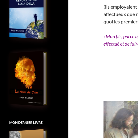
(ils employaien
affectueux que 
quoi les premie
«Mon fils, parce qu
effectué et de fai
MON DERNIER LIVRE