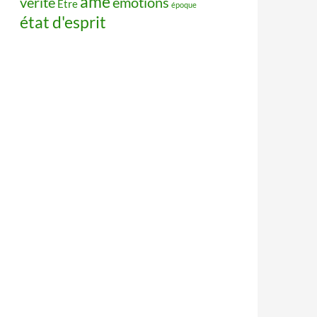
âme
vérité
émotions
Être
époque
état d'esprit