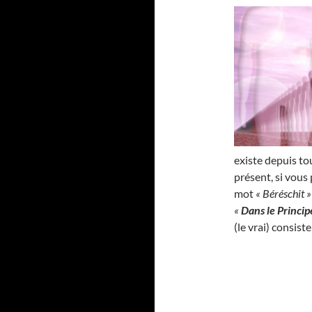
existe depuis tou
présent, si vous
mot
« Béréschit »
«
Dans le Princip
(le vrai) consis