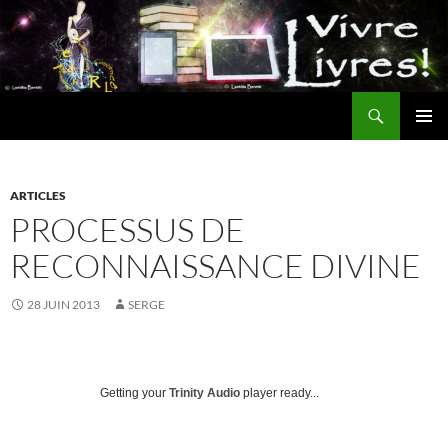
Aller
au
contenu
Recherche
MENU
PRINCI
ARTICLES
PROCESSUS DE
RECONNAISSANCE DIVINE
28 JUIN 2013
SERGE
Getting your
Trinity Audio
player ready...