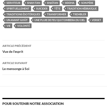
SERVITEUR
SHAH-TAN
SHAÏTAN
SIDDHA
SON PÈRE
SPIRITUELLEMENT
SUICIDER
TÊTE
TRADITION HÉBRAÏQUE
TRADITIONS ÉSOTÉRIQUES
TRANSFORMER
TREMBLER
UN AVANT GOÛT
UNE PLUIE DE FEU QUI TOMBERA DU CIEL
VERSET
VIE
VOLONTÉ
Navigation
ARTICLE PRÉCÉDENT
des
Vue de l’esprit
articles
ARTICLE SUIVANT
Le mensonge à Soi
POUR SOUTENIR NOTRE ASSOCIATION