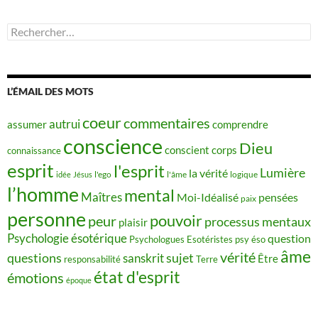
Rechercher :
L’ÉMAIL DES MOTS
coeur
commentaires
autrui
assumer
comprendre
conscience
Dieu
conscient
corps
connaissance
esprit
l'esprit
Lumière
la vérité
idée
Jésus
l'ego
l'âme
logique
l’homme
mental
Maîtres
Moi-Idéalisé
pensées
paix
personne
pouvoir
peur
processus mentaux
plaisir
Psychologie ésotérique
question
Psychologues Esotéristes
psy éso
âme
vérité
questions
sujet
sanskrit
Être
responsabilité
Terre
état d'esprit
émotions
époque