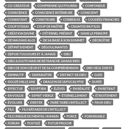
CO-CRÉATEUR
COMPRENNE QUI POURRA
CONFONDUE
CONSCIENCE
CONSCIENCE INTÉRIEURE
CONSCIENT
CONSISTANT
CONSTRUIRE
CORBEAUX
COUDÉES FRANCHES
COUP D'ESSAI
COUP DE MAÎTRE
CRAINTES INUTILES
CRÉATION DIVINE
D’ÉTERNEL PRÉSENT
DANS LE PRINCIPE
DE MAUVAIS ALOI
DE SA BASE À SON SOMMET
DÉCROÎTRE
DÉFINITIVEMENT
DÉGOULINANTES
DEPUIS TOUJOURS ET À JAMAIS
DIEU
DIEU AJOUTE MAIS NE RETRANCHE JAMAIS RIEN
DIEU DE SON CŒUR ET DE SA COMPRÉHENSION
DIEU SEUL EXISTE
DIMINUTIF
DISPARAÎTRE
DISTINCT DE DIEU
DJED
DOUZE MILLE ANS
DRAGON DE L’APOCALYPSE
DURÉE
EFFECTUE
EGYPTIEN
ÉLÈVES
EN RÉALITÉ
EN RETRAIT
EN VOGUE
ESPRIT VIERGE
ÉTERNELLEMENT
ÉTROITEMENT
ÉVOLUER
EXISTER
FAIRE TAIRE L'INTELLECT
FAUX-DIEU
FILS
FILS BÂTARDS DE L'INTELLECT
FILS UNIQUE DU MENTAL HUMAIN
FORCE
FORMIDABLE
FORUM
FUSTIGÉ
FUTUR PROCHE