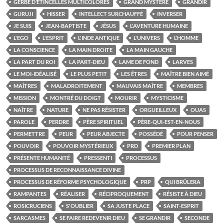
GERBE D’ÉTINCELLES MULTICOLORES
GRAND MYSTÈRE
GRANDIR
GURUJI
HISSER
INTELLECT SURCHAUFFÉ
INVERSER
JE SUIS
JEAN-BAPTISTE
JÉSUS
L'AVENTURE HUMAINE
L'EGO
L'ESPRIT
L'INDE ANTIQUE
L'UNIVERS
L’HOMME
LA CONSCIENCE
LA MAIN DROITE
LA MAIN GAUCHE
LA PART DU ROI
LA PART-DIEU
LAME DE FOND
LARVES
LE MOI-IDÉALISÉ
LE PLUS PETIT
LES ÊTRES
MAÎTRE BIEN AIMÉ
MAÎTRES
MALADROITEMENT
MAUVAIS MAÎTRE
MEMBRES
MISSION
MONTRÉ DU DOIGT
MOURIR
MYSTICISME
NAÎTRE
NATURE
NE PAS RÉSISTER
ORGUEILLEUX
OUAS
PAROLE
PERDRE
PÈRE SPIRITUEL
PÈRE-QUI-EST-EN-NOUS
PERMETTRE
PEUR
PEUR ABJECTE
POSSÉDÉ
POUR PENSER
POUVOIR
POUVOIR MYSTÉRIEUX
PRD
PREMIER PLAN
PRÉSENTE HUMANITÉ
PRESSENTI
PROCESSUS
PROCESSUS DE RECONNAISSANCE DIVINE
PROCESSUS DE RÉFORME PSYCHOLOGIQUE
PRP
QUI BRÛLERA
RAMPANTES
RÉALISER
RÉCIPROQUEMENT
RÉSISTE À DIEU
ROSICRUCIENS
S'OUBLIER
SA JUSTE PLACE
SAINT-ESPRIT
SARCASMES
SE FAIRE REDEVENIR DIEU
SE GRANDIR
SECONDE