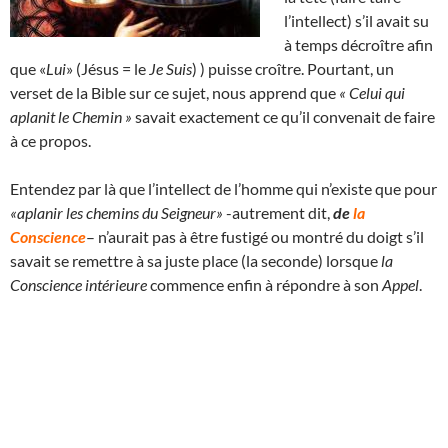
l’intellect) s’il avait su
à temps décroître afin
que «
Lui
» (Jésus = le
Je Suis
) ) puisse croître. Pourtant, un
verset de la Bible sur ce sujet, nous apprend que
« Celui qui
aplanit le Chemin »
savait exactement ce qu’il convenait de faire
à ce propos.
Entendez par là que l’intellect de l’homme qui n’existe que pour
«aplanir les chemins du Seigneur»
-autrement dit,
de
la
Conscience
– n’aurait pas à être fustigé ou montré du doigt s’il
savait se remettre à sa juste place (la seconde) lorsque
la
Conscience intérieure
commence enfin à répondre à son
Appel
.