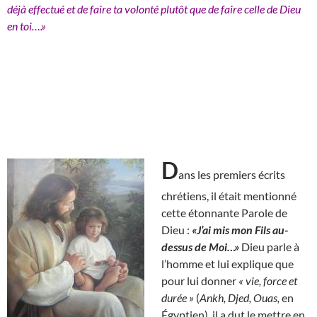
déjà effectué et de faire ta volonté plutôt que de faire celle de Dieu
en toi….»
D
ans les premiers écrits
chrétiens, il était mentionné
cette étonnante Parole de
Dieu :
«J’ai mis mon Fils au-
dessus de Moi…»
Dieu parle à
l’homme et lui explique que
pour lui donner
« vie, force et
durée »
(
Ankh, Djed, Ouas,
en
Égyptien), il a dut le mettre en