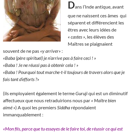
D
ans l’Inde antique, avant
que ne naissent ces âmes qui
séparent et différencient les
êtres avec leurs idées de
« castes »
, les élèves des
Maîtres se plaignaient
souvent de ne pas
«y arriver»
:
«Baba (père spirituel) je n’arrive pas à faire ceci ! »
«Baba ! Je ne réussi pas à obtenir cela ! »
«Baba ! Pourquoi tout marche-t-il toujours de travers alors que je
fais tant d’efforts ?»
(ils employaient également le terme
Guruji
qui est un diminutif
affectueux que nous retraduirions nous par
« Maître bien
aimé »
) A quoi les premiers
Siddha
répondaient
immanquablement :
«Mon fils, parce que tu essayes de le faire toi, de réussir ce qui est