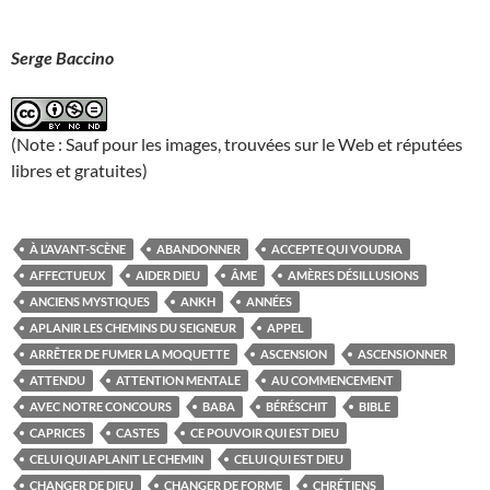
Serge Baccino
(Note : Sauf pour les images, trouvées sur le Web et réputées
libres et gratuites)
À L’AVANT-SCÈNE
ABANDONNER
ACCEPTE QUI VOUDRA
AFFECTUEUX
AIDER DIEU
ÂME
AMÈRES DÉSILLUSIONS
ANCIENS MYSTIQUES
ANKH
ANNÉES
APLANIR LES CHEMINS DU SEIGNEUR
APPEL
ARRÊTER DE FUMER LA MOQUETTE
ASCENSION
ASCENSIONNER
ATTENDU
ATTENTION MENTALE
AU COMMENCEMENT
AVEC NOTRE CONCOURS
BABA
BÉRÉSCHIT
BIBLE
CAPRICES
CASTES
CE POUVOIR QUI EST DIEU
CELUI QUI APLANIT LE CHEMIN
CELUI QUI EST DIEU
CHANGER DE DIEU
CHANGER DE FORME
CHRÉTIENS