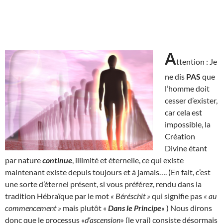
A
ttention : Je
ne dis
PAS
que
l’homme doit
cesser d’exister,
car cela est
impossible, la
Création
Divine étant
par nature
continue
, illimité et éternelle, ce qui existe
maintenant existe depuis toujours et à jamais…. (En fait, c’est
une sorte d’éternel présent, si vous préférez, rendu dans la
tradition Hébraïque par le mot
« Béréschit »
qui signifie pas
« au
commencement »
mais plutôt
«
Dans le Principe
«
) Nous dirons
donc que le processus
«d’ascension»
(le vrai) consiste désormais