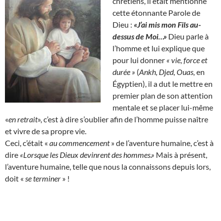
chrétiens, il était mentionné
cette étonnante Parole de
Dieu :
«J’ai mis mon Fils au-
dessus de Moi…»
Dieu parle à
l’homme et lui explique que
pour lui donner
« vie, force et
durée »
(
Ankh, Djed, Ouas,
en
Égyptien), il a dut le mettre en
premier plan de son attention
mentale et se placer lui-même
«
en retrait
», c’est à dire s’oublier afin de l’homme puisse naître
et vivre de sa propre vie.
Ceci, c’était «
au commencement
» de l’aventure humaine, c’est à
dire
«Lorsque les Dieux devinrent des hommes.»
Mais à présent,
l’aventure humaine, telle que nous la connaissons depuis lors,
doit «
se terminer
» !