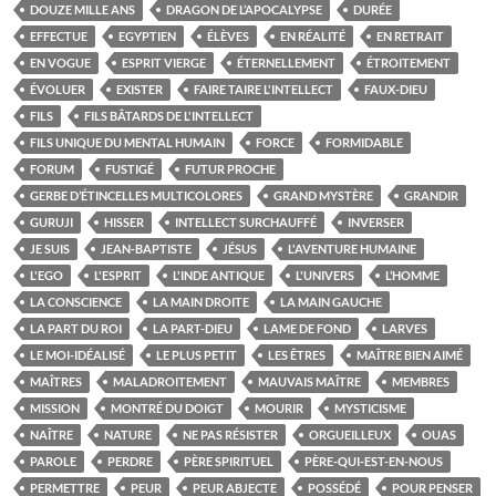
DOUZE MILLE ANS
DRAGON DE L’APOCALYPSE
DURÉE
EFFECTUE
EGYPTIEN
ÉLÈVES
EN RÉALITÉ
EN RETRAIT
EN VOGUE
ESPRIT VIERGE
ÉTERNELLEMENT
ÉTROITEMENT
ÉVOLUER
EXISTER
FAIRE TAIRE L'INTELLECT
FAUX-DIEU
FILS
FILS BÂTARDS DE L'INTELLECT
FILS UNIQUE DU MENTAL HUMAIN
FORCE
FORMIDABLE
FORUM
FUSTIGÉ
FUTUR PROCHE
GERBE D’ÉTINCELLES MULTICOLORES
GRAND MYSTÈRE
GRANDIR
GURUJI
HISSER
INTELLECT SURCHAUFFÉ
INVERSER
JE SUIS
JEAN-BAPTISTE
JÉSUS
L'AVENTURE HUMAINE
L'EGO
L'ESPRIT
L'INDE ANTIQUE
L'UNIVERS
L’HOMME
LA CONSCIENCE
LA MAIN DROITE
LA MAIN GAUCHE
LA PART DU ROI
LA PART-DIEU
LAME DE FOND
LARVES
LE MOI-IDÉALISÉ
LE PLUS PETIT
LES ÊTRES
MAÎTRE BIEN AIMÉ
MAÎTRES
MALADROITEMENT
MAUVAIS MAÎTRE
MEMBRES
MISSION
MONTRÉ DU DOIGT
MOURIR
MYSTICISME
NAÎTRE
NATURE
NE PAS RÉSISTER
ORGUEILLEUX
OUAS
PAROLE
PERDRE
PÈRE SPIRITUEL
PÈRE-QUI-EST-EN-NOUS
PERMETTRE
PEUR
PEUR ABJECTE
POSSÉDÉ
POUR PENSER