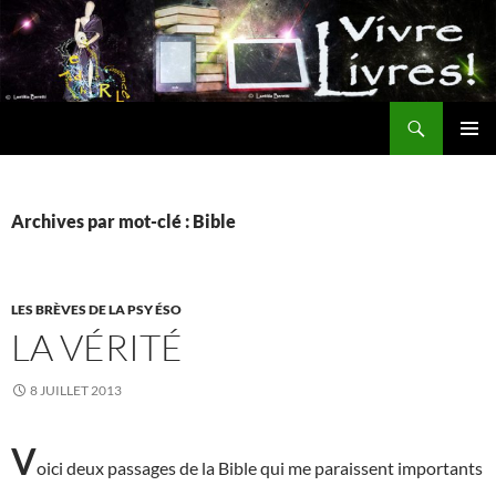
Aller
au
contenu
Recherche
MENU
PRINCI
Archives par mot-clé : Bible
LES BRÈVES DE LA PSY ÉSO
LA VÉRITÉ
8 JUILLET 2013
V
oici d
eux passages de la Bible qui me paraissent importants