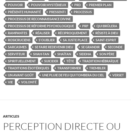
POUVOIR
POUVOIR MYSTÉRIEUX
PRD
PREMIER PLAN
PRÉSENTE HUMANITÉ
PRESSENTI
PROCESSUS
PROCESSUS DE RECONNAISSANCE DIVINE
PROCESSUS DE RÉFORME PSYCHOLOGIQUE
PRP
QUI BRÛLERA
RAMPANTES
RÉALISER
RÉCIPROQUEMENT
RÉSISTE À DIEU
ROSICRUCIENS
S'OUBLIER
SA JUSTE PLACE
SAINT-ESPRIT
SARCASMES
SE FAIRE REDEVENIR DIEU
SE GRANDIR
SECONDE
SERVITEUR
SHAH-TAN
SHAÏTAN
SIDDHA
SON PÈRE
SPIRITUELLEMENT
SUICIDER
TÊTE
TRADITION HÉBRAÏQUE
TRADITIONS ÉSOTÉRIQUES
TRANSFORMER
TREMBLER
UN AVANT GOÛT
UNE PLUIE DE FEU QUI TOMBERA DU CIEL
VERSET
VIE
VOLONTÉ
ARTICLES
PERCEPTION DIRECTE OU