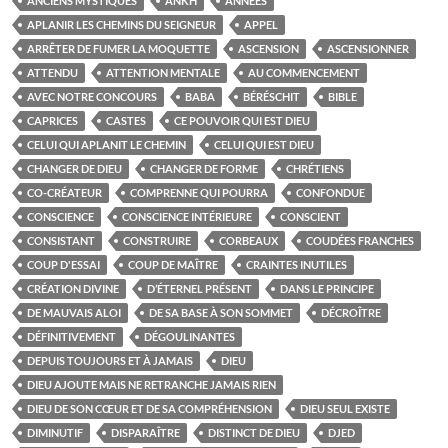
ANCIENS MYSTIQUES
ANKH
ANNÉES
APLANIR LES CHEMINS DU SEIGNEUR
APPEL
ARRÊTER DE FUMER LA MOQUETTE
ASCENSION
ASCENSIONNER
ATTENDU
ATTENTION MENTALE
AU COMMENCEMENT
AVEC NOTRE CONCOURS
BABA
BÉRÉSCHIT
BIBLE
CAPRICES
CASTES
CE POUVOIR QUI EST DIEU
CELUI QUI APLANIT LE CHEMIN
CELUI QUI EST DIEU
CHANGER DE DIEU
CHANGER DE FORME
CHRÉTIENS
CO-CRÉATEUR
COMPRENNE QUI POURRA
CONFONDUE
CONSCIENCE
CONSCIENCE INTÉRIEURE
CONSCIENT
CONSISTANT
CONSTRUIRE
CORBEAUX
COUDÉES FRANCHES
COUP D'ESSAI
COUP DE MAÎTRE
CRAINTES INUTILES
CRÉATION DIVINE
D’ÉTERNEL PRÉSENT
DANS LE PRINCIPE
DE MAUVAIS ALOI
DE SA BASE À SON SOMMET
DÉCROÎTRE
DÉFINITIVEMENT
DÉGOULINANTES
DEPUIS TOUJOURS ET À JAMAIS
DIEU
DIEU AJOUTE MAIS NE RETRANCHE JAMAIS RIEN
DIEU DE SON CŒUR ET DE SA COMPRÉHENSION
DIEU SEUL EXISTE
DIMINUTIF
DISPARAÎTRE
DISTINCT DE DIEU
DJED