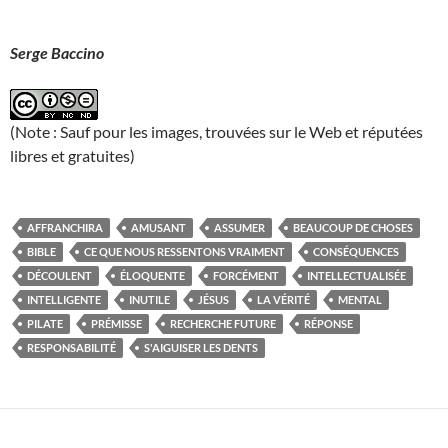
Serge Baccino
(Note : Sauf pour les images, trouvées sur le Web et réputées
libres et gratuites)
AFFRANCHIRA
AMUSANT
ASSUMER
BEAUCOUP DE CHOSES
BIBLE
CE QUE NOUS RESSENTONS VRAIMENT
CONSÉQUENCES
DÉCOULENT
ÉLOQUENTE
FORCÉMENT
INTELLECTUALISÉE
INTELLIGENTE
INUTILE
JÉSUS
LA VÉRITÉ
MENTAL
PILATE
PRÉMISSE
RECHERCHE FUTURE
RÉPONSE
RESPONSABILITÉ
S'AIGUISER LES DENTS