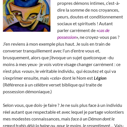
propres démons intimes, c’est-à-
dire la somme de nos croyances,
peurs, doutes et conditionnement
sociaux et spirituels ! Autant
parler carrément de «
cas de
possession
», ne croyez-vous pas ?
J’en reviens à mon exemple plus haut. Je suis en train de
converser tranquillement avec l’un d’entre vous et,
brusquement, alors que j’évoque un sujet quelconque -du
moins à mes yeux- je vois votre visage changer carrément : ce
n’est plus «
vous
», le véritable individu, qui écoutez et qui va
s’exprimer ensuite, mais
«cela»
dont le Nom est
Légion
(Référence à un célèbre verset biblique qui traite de
possession démoniaque.)
Selon vous, que dois-je faire ? Je ne suis plus face à un individu
réel autant que respectable et avec lequel je partage volontiers
mes modestes connaissances, mais
face à un Démon dont le
regard trahis déjà la haine ou, pour le moins, le ressentiment
… Vais-