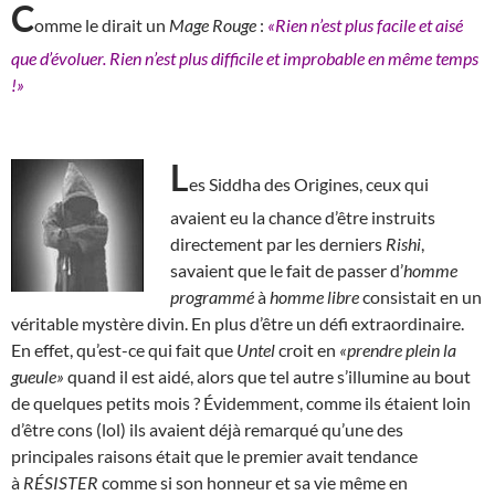
C
omme le dirait un
Mage Rouge
:
«Rien n’est plus facile et aisé
que d’évoluer. Rien n’est plus difficile et improbable en même temps
!»
L
es Siddha des Origines, ceux qui
avaient eu la chance d’être instruits
directement par les derniers
Rishi
,
savaient que le fait de passer d’
homme
programmé
à
homme libre
consistait en un
véritable mystère divin. En plus d’être un défi extraordinaire.
En effet, qu’est-ce qui fait que
Untel
croit en
«prendre plein la
gueule»
quand il est aidé, alors que tel autre s’illumine au bout
de quelques petits mois ? Évidemment, comme ils étaient loin
d’être cons (lol) ils avaient déjà remarqué qu’une des
principales raisons était que le premier avait tendance
à
RÉSISTER
comme si son honneur et sa vie même en