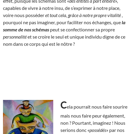
effet, puisque les schémas sont «
des entités à part entière
»,
capables de vivre à notre insu, de s’exprimer à notre place,
voire nous posséder
et tout cela, grâce à notre propre vitalité
,
pourquoi ne pas imaginer, pour faciliter nos échanges, que
la
somme de nos schémas
peut se confectionner sa propre
personnalité
et se croire le seul et unique individu digne de ce
nom dans ce corps qui est le nôtre ?
C
ela pourrait nous faire sourire
mais nous faire peur également,
non ? Pourtant, imaginez ! Nous
serions donc «
possédés
» par nos