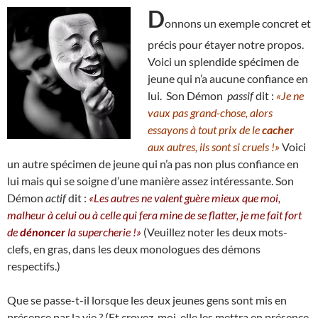
D
onnons un exemple concret et
précis pour étayer notre propos.
Voici un splendide spécimen de
jeune qui n’a aucune confiance en
lui. Son Démon
passif
dit :
«Je ne
vaux pas grand-chose, alors
essayons à tout prix de le
cacher
aux autres, ils sont si cruels !»
Voici
un autre spécimen de jeune qui n’a pas non plus confiance en
lui mais qui se soigne d’une manière assez intéressante. Son
Démon
actif
dit :
«Les autres ne valent guère mieux que moi,
malheur à celui ou à celle qui fera mine de se flatter, je me fait fort
de
dénoncer
la supercherie !»
(Veuillez noter les deux mots-
clefs, en gras, dans les deux monologues des démons
respectifs.)
Que se passe-t-il lorsque les deux jeunes gens sont mis en
présence par la vie ? (Et croyez-moi, elle les mettra en présence,