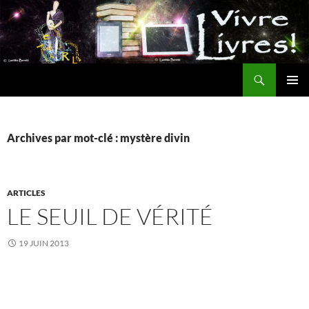
Aller
au
contenu
Recherche
MENU
PRINCI
Archives par mot-clé : mystère divin
ARTICLES
LE SEUIL DE VÉRITÉ
19 JUIN 2013