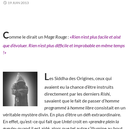
19 JUIN 2013
C
omme le dirait un
Mage Rouge
:
«Rien n’est plus facile et aisé
que d’évoluer. Rien n’est plus difficile et improbable en même temps
!»
L
es Siddha des Origines, ceux qui
avaient eu la chance d’être instruits
directement par les derniers
Rishi
,
savaient que le fait de passer d’
homme
programmé
à
homme libre
consistait en un
véritable mystère divin. En plus d’être un défi extraordinaire.
En effet, qu’est-ce qui fait que
Untel
croit en
«prendre plein la
gueule»
quand il est aidé, alors que tel autre s’illumine au bout