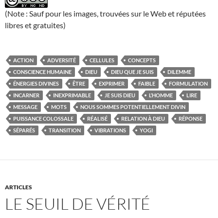
(Note : Sauf pour les images, trouvées sur le Web et réputées
libres et gratuites)
ACTION
ADVERSITÉ
CELLULES
CONCEPTS
CONSCIENCE HUMAINE
DIEU
DIEU QUE JE SUIS
DILEMME
ÉNERGIES DIVINES
ÊTRE
EXPRIMER
FAIBLE
FORMULATION
INCARNER
INEXPRIMABLE
JE SUIS DIEU
L’HOMME
LIRE
MESSAGE
MOTS
NOUS SOMMES POTENTIELLEMENT DIVIN
PUISSANCE COLOSSALE
RÉALISÉ
RELATION À DIEU
RÉPONSE
SÉPARÉS
TRANSITION
VIBRATIONS
YOGI
ARTICLES
LE SEUIL DE VÉRITÉ