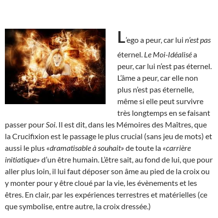
L
’ego a peur, car lui
n’est pas
éternel.
Le Moi-Idéalisé
a
peur, car lui n’est pas éternel.
L’âme a peur, car elle non
plus n’est pas éternelle,
même si elle peut survivre
très longtemps en se faisant
passer pour
Soi
. Il est dit, dans les Mémoires des Maîtres, que
la Crucifixion est le passage le plus crucial (sans jeu de mots) et
aussi le plus
«dramatisable à souhait»
de toute la
«carrière
initiatique»
d’un être humain. L’être sait, au fond de lui, que pour
aller plus loin, il lui faut déposer son âme au pied de la croix ou
y monter pour y être cloué par la vie, les évènements et les
êtres. En clair, par les expériences terrestres et matérielles (ce
que symbolise, entre autre, la croix dressée.)