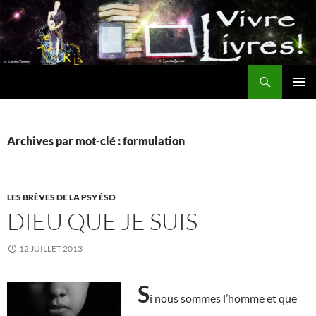
Aller
au
contenu
Recherche
MENU
PRINCI
Archives par mot-clé : formulation
LES BRÈVES DE LA PSY ÉSO
DIEU QUE JE SUIS
12 JUILLET 2013
S
i nous sommes l’homme et que