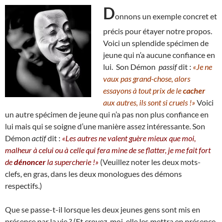
D
onnons un exemple concret et
précis pour étayer notre propos.
Voici un splendide spécimen de
jeune qui n’a aucune confiance en
lui. Son Démon
passif
dit :
«Je ne
vaux pas grand-chose, alors
essayons à tout prix de le
cacher
aux autres, ils sont si cruels !»
Voici
un autre spécimen de jeune qui n’a pas non plus confiance en
lui mais qui se soigne d’une manière assez intéressante. Son
Démon
actif
dit :
«Les autres ne valent guère mieux que moi,
malheur à celui ou à celle qui fera mine de se flatter, je me fait fort
de
dénoncer
la supercherie !»
(Veuillez noter les deux mots-
clefs, en gras, dans les deux monologues des démons
respectifs.)
Que se passe-t-il lorsque les deux jeunes gens sont mis en
présence par la vie ? (Et croyez-moi, elle les mettra en présence,