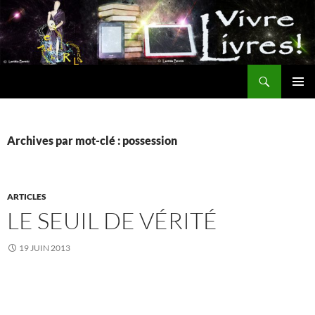
Aller
au
contenu
Recherche
MENU
PRINCI
Archives par mot-clé : possession
ARTICLES
LE SEUIL DE VÉRITÉ
19 JUIN 2013