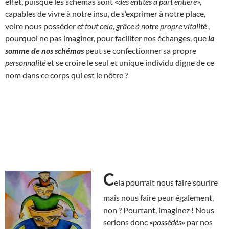
effet, puisque les schémas sont «
des entités à part entière
»,
capables de vivre à notre insu, de s’exprimer à notre place,
voire nous posséder
et tout cela, grâce à notre propre vitalité
,
pourquoi ne pas imaginer, pour faciliter nos échanges, que
la
somme de nos schémas
peut se confectionner sa propre
personnalité
et se croire le seul et unique individu digne de ce
nom dans ce corps qui est le nôtre ?
C
ela pourrait nous faire sourire
mais nous faire peur également,
non ? Pourtant, imaginez ! Nous
serions donc «
possédés
» par nos