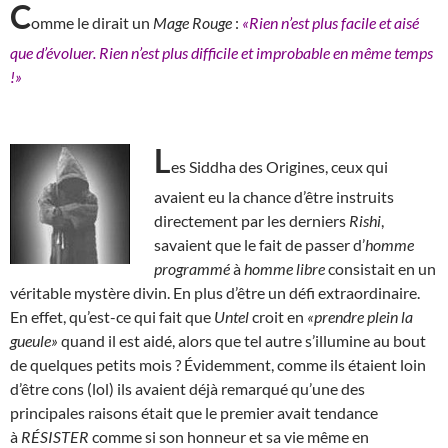
C
omme le dirait un
Mage Rouge
:
«Rien n’est plus facile et aisé
que d’évoluer. Rien n’est plus difficile et improbable en même temps
!»
L
es Siddha des Origines, ceux qui
avaient eu la chance d’être instruits
directement par les derniers
Rishi
,
savaient que le fait de passer d’
homme
programmé
à
homme libre
consistait en un
véritable mystère divin. En plus d’être un défi extraordinaire.
En effet, qu’est-ce qui fait que
Untel
croit en
«prendre plein la
gueule»
quand il est aidé, alors que tel autre s’illumine au bout
de quelques petits mois ? Évidemment, comme ils étaient loin
d’être cons (lol) ils avaient déjà remarqué qu’une des
principales raisons était que le premier avait tendance
à
RÉSISTER
comme si son honneur et sa vie même en