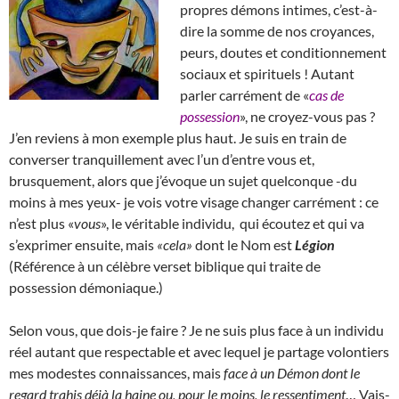
propres démons intimes, c’est-à-
dire la somme de nos croyances,
peurs, doutes et conditionnement
sociaux et spirituels ! Autant
parler carrément de «
cas de
possession
», ne croyez-vous pas ?
J’en reviens à mon exemple plus haut. Je suis en train de
converser tranquillement avec l’un d’entre vous et,
brusquement, alors que j’évoque un sujet quelconque -du
moins à mes yeux- je vois votre visage changer carrément : ce
n’est plus «
vous
», le véritable individu, qui écoutez et qui va
s’exprimer ensuite, mais
«cela»
dont le Nom est
Légion
(Référence à un célèbre verset biblique qui traite de
possession démoniaque.)
Selon vous, que dois-je faire ? Je ne suis plus face à un individu
réel autant que respectable et avec lequel je partage volontiers
mes modestes connaissances, mais
face à un Démon dont le
regard trahis déjà la haine ou, pour le moins, le ressentiment
… Vais-