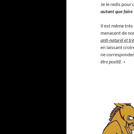
Je le redis pour 
autant que faire
Il est même très
menacent de nous
anti-naturel et tr
en laissant croir
ne correspondent
être positif. »