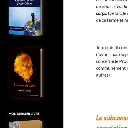
de nous : c’est
la
corps.
De fait, l
de ce terme et n
Toutefois, il co
n’avons pas ou pl
concerne le Pro
communément « PR
autres)
MON DERNIER LIVRE
Le subconsc
association