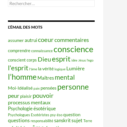
Rechercher :
L’ÉMAIL DES MOTS
coeur
commentaires
autrui
assumer
conscience
comprendre
connaissance
esprit
Dieu
conscient
corps
idée
Jésus
l'ego
l'esprit
Lumière
la vérité
l'âme
logique
l’homme
mental
Maîtres
personne
Moi-Idéalisé
pensées
paix
pouvoir
peur
plaisir
processus mentaux
Psychologie ésotérique
question
Psychologues Esotéristes
psy éso
questions
sujet
sanskrit
responsabilité
Terre