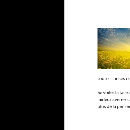
toutes choses est
Se voiler la face
laideur avérée 
plus de la pensée