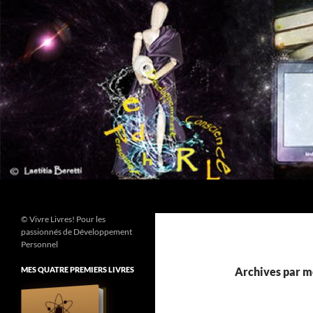
Aller
au
contenu
Recherche
© Vivre Livres! Pour les
passionnés de Développement
Personnel
MES QUATRE PREMIERS LIVRES
Archives par mo