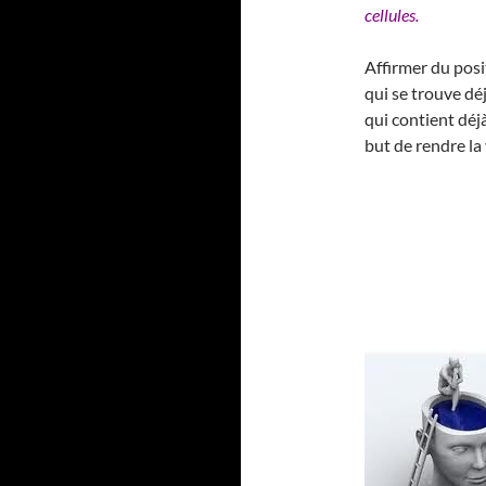
cellules.
Affirmer du posit
qui se trouve dé
qui contient déjà
but de rendre la