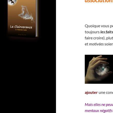
Quoique vous p
toujours
les faits
faire croire), pl
et
motivées
soien
ajouter
une cond
Mais elles ne peu
mentaux négatifs 