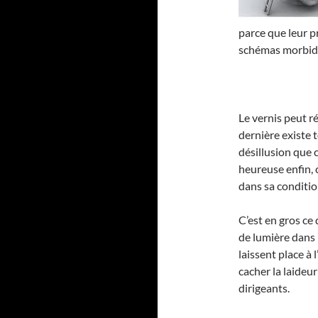
parce que leur 
schémas morbid
Le vernis peut ré
dernière existe to
désillusion que 
heureuse enfin,
dans sa condition
C’est en gros ce
de lumière dans 
laissent place à 
cacher la laideu
dirigeants.