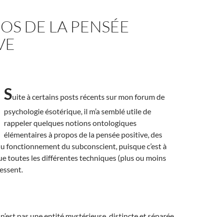
OS DE LA PENSÉE
VE
S
uite à certains posts récents sur mon forum de
psychologie ésotérique, il m’a semblé utile de
rappeler quelques notions ontologiques
élémentaires à propos de la pensée positive, des
du fonctionnement du subconscient, puisque c’est à
 que toutes les différentes techniques (plus ou moins
essent.
n’est pas une entité mystérieuse, distincte et séparée