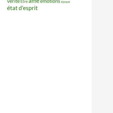
âme
vérité
émotions
Être
époque
état d'esprit