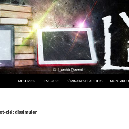
MES LIVRES
LES COURS
SÉMINAIRES ET ATELIERS
MON PARCO
t-clé : dissimuler