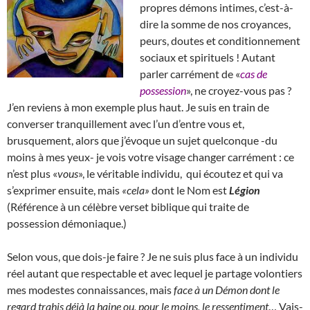
propres démons intimes, c’est-à-
dire la somme de nos croyances,
peurs, doutes et conditionnement
sociaux et spirituels ! Autant
parler carrément de «
cas de
possession
», ne croyez-vous pas ?
J’en reviens à mon exemple plus haut. Je suis en train de
converser tranquillement avec l’un d’entre vous et,
brusquement, alors que j’évoque un sujet quelconque -du
moins à mes yeux- je vois votre visage changer carrément : ce
n’est plus «
vous
», le véritable individu, qui écoutez et qui va
s’exprimer ensuite, mais
«cela»
dont le Nom est
Légion
(Référence à un célèbre verset biblique qui traite de
possession démoniaque.)
Selon vous, que dois-je faire ? Je ne suis plus face à un individu
réel autant que respectable et avec lequel je partage volontiers
mes modestes connaissances, mais
face à un Démon dont le
regard trahis déjà la haine ou, pour le moins, le ressentiment
… Vais-