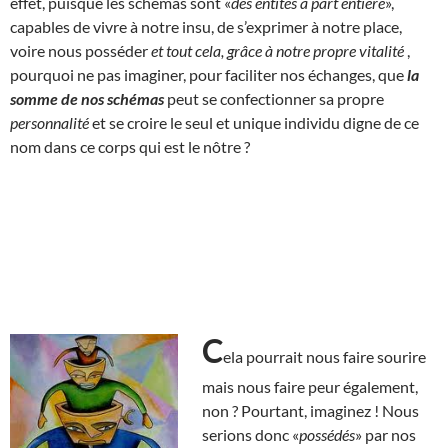
effet, puisque les schémas sont «
des entités à part entière
»,
capables de vivre à notre insu, de s’exprimer à notre place,
voire nous posséder
et tout cela, grâce à notre propre vitalité
,
pourquoi ne pas imaginer, pour faciliter nos échanges, que
la
somme de nos schémas
peut se confectionner sa propre
personnalité
et se croire le seul et unique individu digne de ce
nom dans ce corps qui est le nôtre ?
C
ela pourrait nous faire sourire
mais nous faire peur également,
non ? Pourtant, imaginez ! Nous
serions donc «
possédés
» par nos