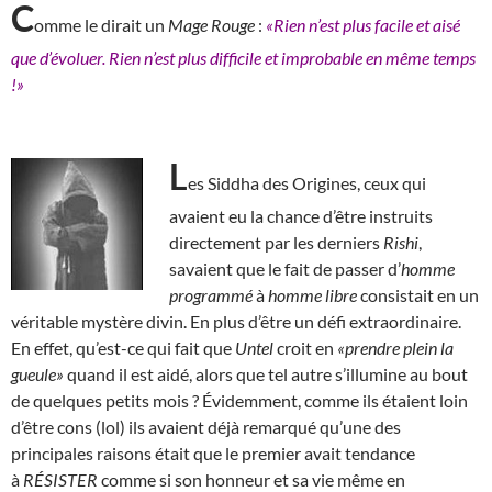
C
omme le dirait un
Mage Rouge
:
«Rien n’est plus facile et aisé
que d’évoluer. Rien n’est plus difficile et improbable en même temps
!»
L
es Siddha des Origines, ceux qui
avaient eu la chance d’être instruits
directement par les derniers
Rishi
,
savaient que le fait de passer d’
homme
programmé
à
homme libre
consistait en un
véritable mystère divin. En plus d’être un défi extraordinaire.
En effet, qu’est-ce qui fait que
Untel
croit en
«prendre plein la
gueule»
quand il est aidé, alors que tel autre s’illumine au bout
de quelques petits mois ? Évidemment, comme ils étaient loin
d’être cons (lol) ils avaient déjà remarqué qu’une des
principales raisons était que le premier avait tendance
à
RÉSISTER
comme si son honneur et sa vie même en