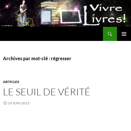
Aller
au
contenu
Recherche
MENU
PRINCI
Archives par mot-clé : régresser
ARTICLES
LE SEUIL DE VÉRITÉ
19 JUIN 2013