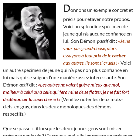
D
onnons un exemple concret et
précis pour étayer notre propos.
Voici un splendide spécimen de
jeune qui n’a aucune confiance en
lui. Son Démon
passif
dit :
«Je ne
vaux pas grand-chose, alors
essayons à tout prix de le
cacher
aux autres, ils sont si cruels !»
Voici
un autre spécimen de jeune qui n’a pas non plus confiance en
lui mais qui se soigne d’une manière assez intéressante. Son
Démon
actif
dit :
«Les autres ne valent guère mieux que moi,
malheur à celui ou à celle qui fera mine de se flatter, je me fait fort
de
dénoncer
la supercherie !»
(Veuillez noter les deux mots-
clefs, en gras, dans les deux monologues des démons
respectifs.)
Que se passe-t-il lorsque les deux jeunes gens sont mis en
présence par la vie ? (Et croyez-moi, elle les mettra en présence,