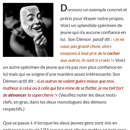
D
onnons un exemple concret et
précis pour étayer notre propos.
Voici un splendide spécimen de
jeune qui n’a aucune confiance en
lui. Son Démon
passif
dit :
«Je ne
vaux pas grand-chose, alors
essayons à tout prix de le
cacher
aux autres, ils sont si cruels !»
Voici
un autre spécimen de jeune qui n’a pas non plus confiance en
lui mais qui se soigne d’une manière assez intéressante. Son
Démon
actif
dit :
«Les autres ne valent guère mieux que moi,
malheur à celui ou à celle qui fera mine de se flatter, je me fait fort
de
dénoncer
la supercherie !»
(Veuillez noter les deux mots-
clefs, en gras, dans les deux monologues des démons
respectifs.)
Que se passe-t-il lorsque les deux jeunes gens sont mis en
présence par la vie ? (Et croyez-moi, elle les mettra en présence,