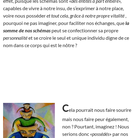
effet, puisque les schémas sont «
des entités à part entière
»,
capables de vivre à notre insu, de s’exprimer à notre place,
voire nous posséder
et tout cela, grâce à notre propre vitalité
,
pourquoi ne pas imaginer, pour faciliter nos échanges, que
la
somme de nos schémas
peut se confectionner sa propre
personnalité
et se croire le seul et unique individu digne de ce
nom dans ce corps qui est le nôtre ?
C
ela pourrait nous faire sourire
mais nous faire peur également,
non ? Pourtant, imaginez ! Nous
serions donc «
possédés
» par nos