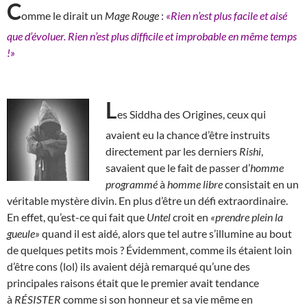
C
omme le dirait un
Mage Rouge
:
«Rien n’est plus facile et aisé
que d’évoluer. Rien n’est plus difficile et improbable en même temps
!»
L
es Siddha des Origines, ceux qui
avaient eu la chance d’être instruits
directement par les derniers
Rishi
,
savaient que le fait de passer d’
homme
programmé
à
homme libre
consistait en un
véritable mystère divin. En plus d’être un défi extraordinaire.
En effet, qu’est-ce qui fait que
Untel
croit en
«prendre plein la
gueule»
quand il est aidé, alors que tel autre s’illumine au bout
de quelques petits mois ? Évidemment, comme ils étaient loin
d’être cons (lol) ils avaient déjà remarqué qu’une des
principales raisons était que le premier avait tendance
à
RÉSISTER
comme si son honneur et sa vie même en