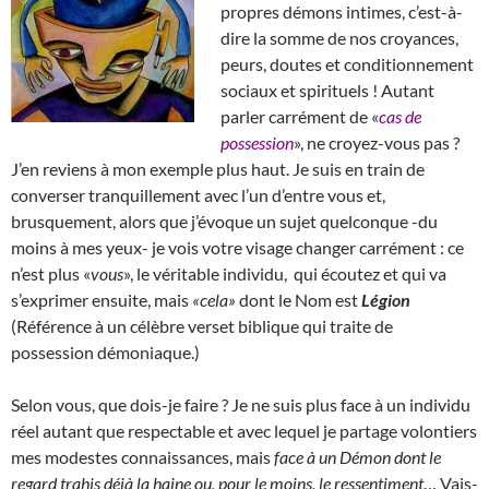
propres démons intimes, c’est-à-
dire la somme de nos croyances,
peurs, doutes et conditionnement
sociaux et spirituels ! Autant
parler carrément de «
cas de
possession
», ne croyez-vous pas ?
J’en reviens à mon exemple plus haut. Je suis en train de
converser tranquillement avec l’un d’entre vous et,
brusquement, alors que j’évoque un sujet quelconque -du
moins à mes yeux- je vois votre visage changer carrément : ce
n’est plus «
vous
», le véritable individu, qui écoutez et qui va
s’exprimer ensuite, mais
«cela»
dont le Nom est
Légion
(Référence à un célèbre verset biblique qui traite de
possession démoniaque.)
Selon vous, que dois-je faire ? Je ne suis plus face à un individu
réel autant que respectable et avec lequel je partage volontiers
mes modestes connaissances, mais
face à un Démon dont le
regard trahis déjà la haine ou, pour le moins, le ressentiment
… Vais-