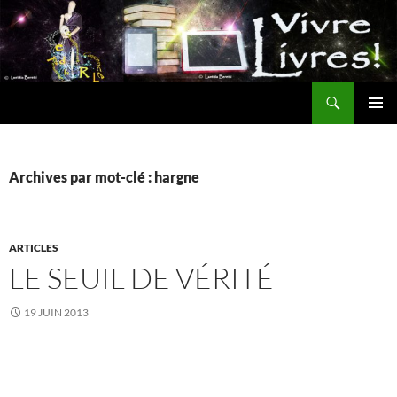
Aller
au
contenu
Recherche
MENU
PRINCI
Archives par mot-clé : hargne
ARTICLES
LE SEUIL DE VÉRITÉ
19 JUIN 2013