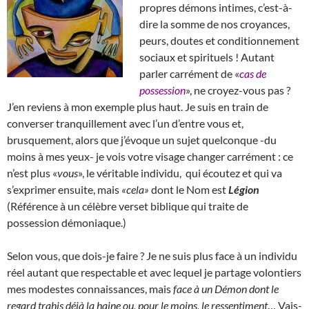
propres démons intimes, c’est-à-
dire la somme de nos croyances,
peurs, doutes et conditionnement
sociaux et spirituels ! Autant
parler carrément de «
cas de
possession
», ne croyez-vous pas ?
J’en reviens à mon exemple plus haut. Je suis en train de
converser tranquillement avec l’un d’entre vous et,
brusquement, alors que j’évoque un sujet quelconque -du
moins à mes yeux- je vois votre visage changer carrément : ce
n’est plus «
vous
», le véritable individu, qui écoutez et qui va
s’exprimer ensuite, mais
«cela»
dont le Nom est
Légion
(Référence à un célèbre verset biblique qui traite de
possession démoniaque.)
Selon vous, que dois-je faire ? Je ne suis plus face à un individu
réel autant que respectable et avec lequel je partage volontiers
mes modestes connaissances, mais
face à un Démon dont le
regard trahis déjà la haine ou, pour le moins, le ressentiment
… Vais-