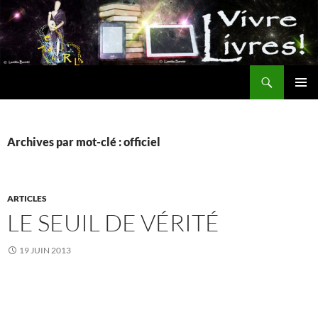
Aller
au
contenu
Recherche
MENU
PRINCI
Archives par mot-clé : officiel
ARTICLES
LE SEUIL DE VÉRITÉ
19 JUIN 2013