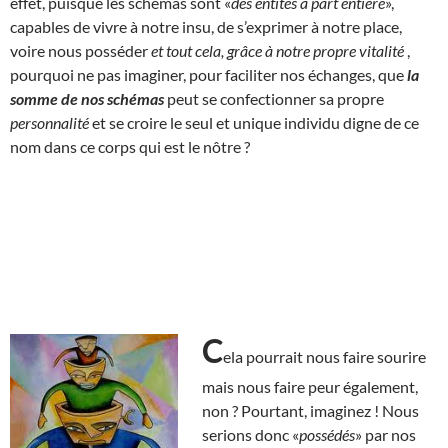
effet, puisque les schémas sont «
des entités à part entière
»,
capables de vivre à notre insu, de s’exprimer à notre place,
voire nous posséder
et tout cela, grâce à notre propre vitalité
,
pourquoi ne pas imaginer, pour faciliter nos échanges, que
la
somme de nos schémas
peut se confectionner sa propre
personnalité
et se croire le seul et unique individu digne de ce
nom dans ce corps qui est le nôtre ?
C
ela pourrait nous faire sourire
mais nous faire peur également,
non ? Pourtant, imaginez ! Nous
serions donc «
possédés
» par nos