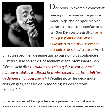
D
onnons un exemple concret et
précis pour étayer notre propos.
Voici un splendide spécimen de
jeune qui n’a aucune confiance en
lui. Son Démon
passif
dit :
«Je ne
vaux pas grand-chose, alors
essayons à tout prix de le
cacher
aux autres, ils sont si cruels !»
Voici
un autre spécimen de jeune qui n’a pas non plus confiance en
lui mais qui se soigne d’une manière assez intéressante. Son
Démon
actif
dit :
«Les autres ne valent guère mieux que moi,
malheur à celui ou à celle qui fera mine de se flatter, je me fait fort
de
dénoncer
la supercherie !»
(Veuillez noter les deux mots-
clefs, en gras, dans les deux monologues des démons
respectifs.)
Que se passe-t-il lorsque les deux jeunes gens sont mis en
présence par la vie ? (Et croyez-moi, elle les mettra en présence,