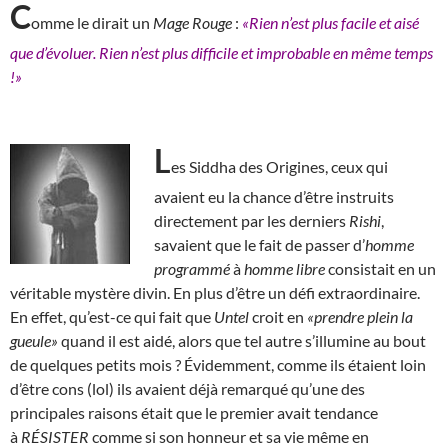
C
omme le dirait un
Mage Rouge
:
«Rien n’est plus facile et aisé
que d’évoluer. Rien n’est plus difficile et improbable en même temps
!»
L
es Siddha des Origines, ceux qui
avaient eu la chance d’être instruits
directement par les derniers
Rishi
,
savaient que le fait de passer d’
homme
programmé
à
homme libre
consistait en un
véritable mystère divin. En plus d’être un défi extraordinaire.
En effet, qu’est-ce qui fait que
Untel
croit en
«prendre plein la
gueule»
quand il est aidé, alors que tel autre s’illumine au bout
de quelques petits mois ? Évidemment, comme ils étaient loin
d’être cons (lol) ils avaient déjà remarqué qu’une des
principales raisons était que le premier avait tendance
à
RÉSISTER
comme si son honneur et sa vie même en