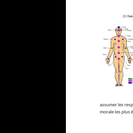
assumer les resp
morale les plus 