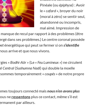
Pinéale (ou
épiphyse
) : Avoir
le
« cafard »
, broyer du noir
(moral à zéro) se sentir seul,
abandonné ou incompris,
mal aimé. Impression de
 manque de recul par rapport à des problèmes (être
rgé dans ses problèmes.) Le centre coronal possède
pet
énergétique qui peut se fermer si on
s’identifie
 nous arrive et que nous vivons.
rgies «
Bodhi-Aôr
» (Le
« Feu Lumineux
»
) ne circulent
al Central
(
Sushumna Nadi
) qui double la moelle
us sommes temporairement «
coupés
» de notre propre
ommes toujours connecté mais
nous n’en avons plus
 nous ne
ressentons
plus ce contact, même s’il est
permanent par ailleurs.