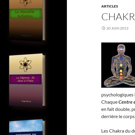
ARTICLES
CHAKR
20 JUIN 2013
psychologiques 
Chaque
Centre 
en fait double, 
derrière le corps
Les Chakra du de