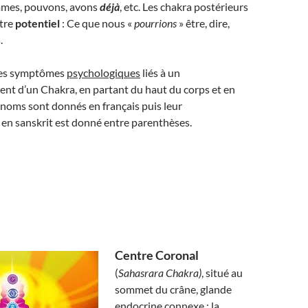
mmes, pouvons, avons
déjà
, etc. Les chakra postérieurs
tre
potentiel
: Ce que nous «
pourrions
» être, dire,
.
 les symptômes
psychologiques
liés à un
nt d’un Chakra, en partant du haut du corps et en
noms sont donnés en français puis leur
en sanskrit est donné entre parenthèses.
Centre Coronal
(
Sahasrara Chakra)
, situé au
sommet du crâne, glande
endocrine connexe : la