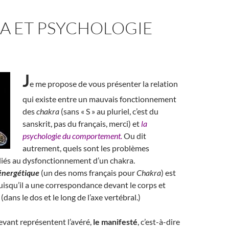
A ET PSYCHOLOGIE
J
e me propose de vous présenter la relation
qui existe entre un mauvais fonctionnement
des
chakra
(sans « S » au pluriel, c’est du
sanskrit, pas du français, merci) et
la
psychologie du comportement.
Ou dit
autrement, quels sont les problèmes
liés au dysfonctionnement d’un chakra.
énergétique
(un des noms français pour
Chakra
) est
puisqu’il a une correspondance devant le corps et
 (dans le dos et le long de l’axe vertébral.)
vant représentent l’avéré,
le manifesté
, c’est-à-dire