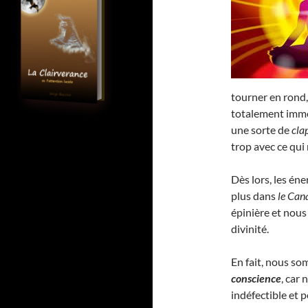
tourner en rond,
totalement imme
une sorte de
cla
trop avec ce qui
Dès lors, les éne
plus dans
le Can
épinière et no
divinité.
En fait, nous s
conscience
, car
indéfectible et 