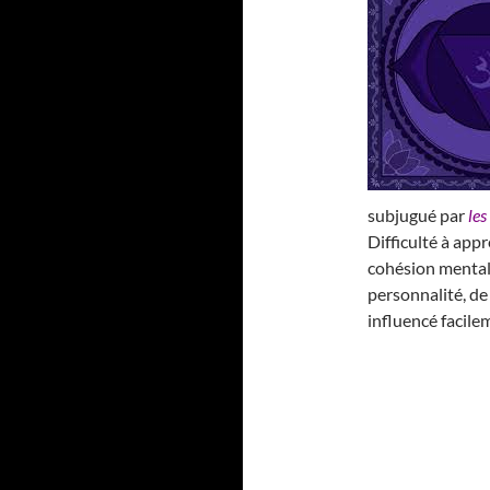
subjugué par
les
Difficulté à app
cohésion mental
personnalité, de 
influencé facile