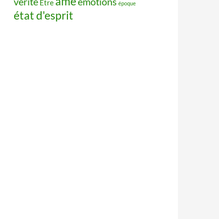
âme
vérité
émotions
Être
époque
état d'esprit