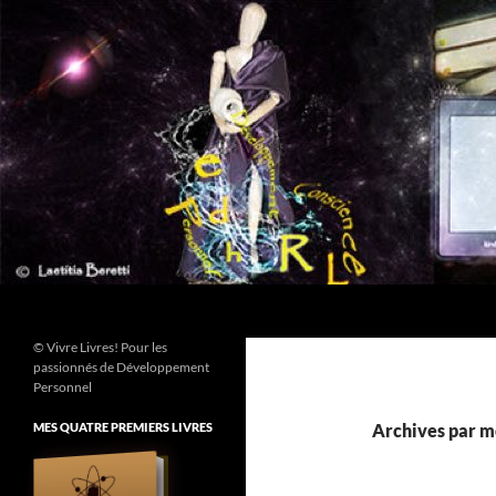
Aller
au
contenu
Recherche
© Vivre Livres! Pour les
passionnés de Développement
Personnel
MES QUATRE PREMIERS LIVRES
Archives par mo