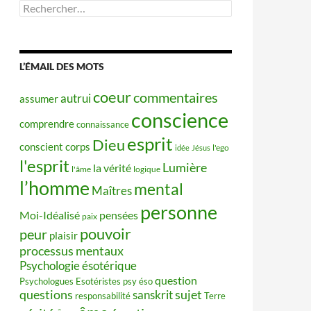
Rechercher :
L’ÉMAIL DES MOTS
coeur
commentaires
autrui
assumer
conscience
comprendre
connaissance
esprit
Dieu
conscient
corps
idée
Jésus
l'ego
l'esprit
Lumière
la vérité
l'âme
logique
l’homme
mental
Maîtres
personne
Moi-Idéalisé
pensées
paix
pouvoir
peur
plaisir
processus mentaux
Psychologie ésotérique
question
Psychologues Esotéristes
psy éso
questions
sujet
sanskrit
responsabilité
Terre