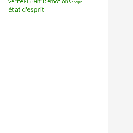
âme
vérité
émotions
Être
époque
état d'esprit