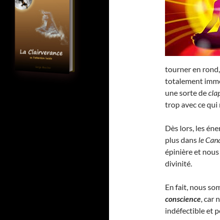
tourner en rond,
totalement imme
une sorte de
cla
trop avec ce qui
Dès lors, les éne
plus dans
le Can
épinière et no
divinité.
En fait, nous s
conscience
, car
indéfectible et 