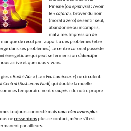
Pinéale (ou
épiphyse
) : Avoir
le
« cafard »
, broyer du noir
(moral à zéro) se sentir seul,
abandonné ou incompris,
mal aimé. Impression de
 manque de recul par rapport à des problèmes (être
rgé dans ses problèmes.) Le centre coronal possède
pet
énergétique qui peut se fermer si on
s’identifie
 nous arrive et que nous vivons.
rgies «
Bodhi-Aôr
» (Le
« Feu Lumineux
»
) ne circulent
al Central
(
Sushumna Nadi
) qui double la moelle
us sommes temporairement «
coupés
» de notre propre
ommes toujours connecté mais
nous n’en avons plus
 nous ne
ressentons
plus ce contact, même s’il est
permanent par ailleurs.