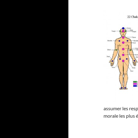
assumer les resp
morale les plus 