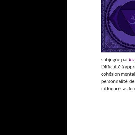
subjugué par
les
Difficulté à app
cohésion mental
personnalité, de 
influencé facile