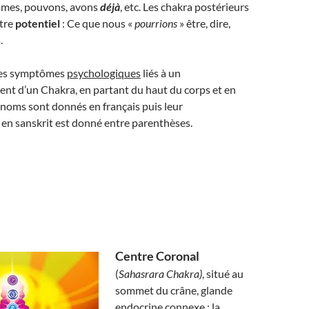
mmes, pouvons, avons
déjà
, etc. Les chakra postérieurs
tre
potentiel
: Ce que nous «
pourrions
» être, dire,
.
 les symptômes
psychologiques
liés à un
nt d’un Chakra, en partant du haut du corps et en
noms sont donnés en français puis leur
en sanskrit est donné entre parenthèses.
Centre Coronal
(
Sahasrara Chakra)
, situé au
sommet du crâne, glande
endocrine connexe : la