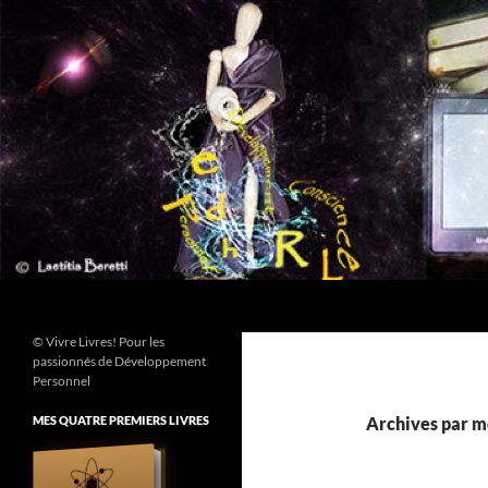
Aller
au
contenu
Recherche
© Vivre Livres! Pour les
passionnés de Développement
Personnel
MES QUATRE PREMIERS LIVRES
Archives par mo