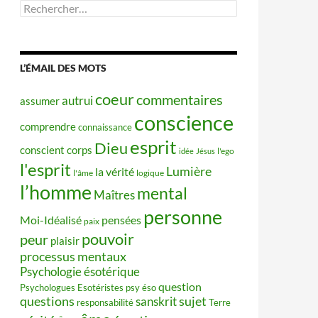
Rechercher :
L’ÉMAIL DES MOTS
coeur
commentaires
autrui
assumer
conscience
comprendre
connaissance
esprit
Dieu
conscient
corps
idée
Jésus
l'ego
l'esprit
Lumière
la vérité
l'âme
logique
l’homme
mental
Maîtres
personne
Moi-Idéalisé
pensées
paix
pouvoir
peur
plaisir
processus mentaux
Psychologie ésotérique
question
Psychologues Esotéristes
psy éso
questions
sujet
sanskrit
responsabilité
Terre