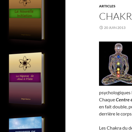
ARTICLES
CHAKR
20 JUIN 2013
psychologiques 
Chaque
Centre 
en fait double, 
derrière le corps
Les Chakra du de