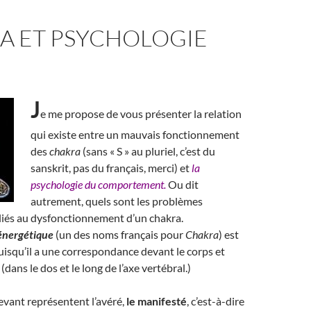
A ET PSYCHOLOGIE
J
e me propose de vous présenter la relation
qui existe entre un mauvais fonctionnement
des
chakra
(sans « S » au pluriel, c’est du
sanskrit, pas du français, merci) et
la
psychologie du comportement.
Ou dit
autrement, quels sont les problèmes
liés au dysfonctionnement d’un chakra.
énergétique
(un des noms français pour
Chakra
) est
puisqu’il a une correspondance devant le corps et
 (dans le dos et le long de l’axe vertébral.)
vant représentent l’avéré,
le manifesté
, c’est-à-dire