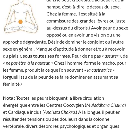
hampe, c’est-à-dire le dessus du sexe.
Chez la femme, il est situé à la
commissure des grandes lèvres ou juste
au-dessus du clitoris.) Avoir peur du sexe
opposé ou en avoir une vision ou une
approche dégradante. Désir de dominer le conjoint ou l’autre
sexe en général. Manque d’aptitude à donner et/ou à recevoir
du plaisir,
sous toutes ses formes
. Peur de ne pas «
assurer
», de
«
ne pas être
à la hauteur.
» Chez l’homme, forme le macho, pour
les femme, produit la ce que l’on souvent «
la
castratrice
»
(orgueil issu de la peur de se faire dominer en assumant sa
féminité.)
Nota
: Toutes les peurs bloquent la libre circulation
énergétique entre les Centres Coccygien (
Muladdhara Chakra
)
et Cardiaque inclus (
Anahata Chakra.
) A la longue, il peut en
résulter des tensions ou des douleurs dans la colonne
vertébrale, divers désordres psychologiques et organiques