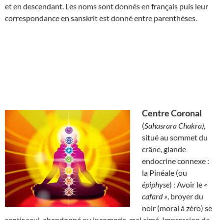
et en descendant. Les noms sont donnés en français puis leur
correspondance en sanskrit est donné entre parenthèses.
Centre Coronal
(
Sahasrara Chakra)
,
situé au sommet du
crâne, glande
endocrine connexe :
la Pinéale (ou
épiphyse
) : Avoir le
«
cafard »
, broyer du
noir (moral à zéro) se
sentir seul, abandonné ou incompris, mal aimé. Impression de