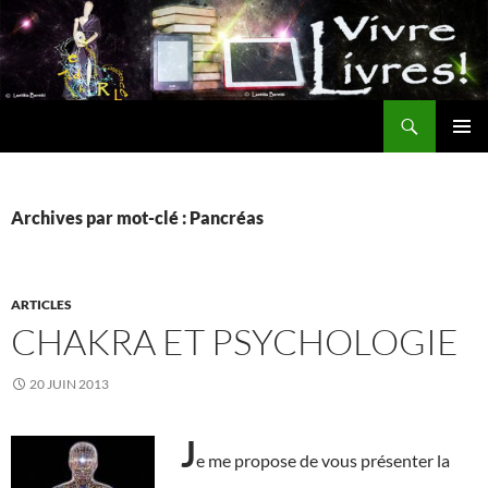
Aller
au
contenu
Recherche
MENU
PRINCI
Archives par mot-clé : Pancréas
ARTICLES
CHAKRA ET PSYCHOLOGIE
20 JUIN 2013
J
e me propose de vous présenter la