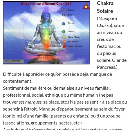
Chakra
Solaire
(
Manipura
Chakra
), situé
au niveau du
creux de
l’estomac ou
du plexus
solaire, Glande
Pancréas.)
Difficulté à apprécier ce qu’on possède déjà, manque de
contentement.
Sentiment de mal être ou de malaise au niveau familial,
professionnel, social, ethnique ou même humain (ne pas
trouver
ses marques
, sa place, etc.) Ne pas se sentir à sa place ou
se sentir à l’étroit. Manque d’épanouissement au sein du foyer
(conjoint) d’une famille (parents ou enfants) ou d’un groupe
(associations, groupements, sectes, etc.)
Avoir du mal à s’accorder du plaisir ou à l’accorder aux autres.