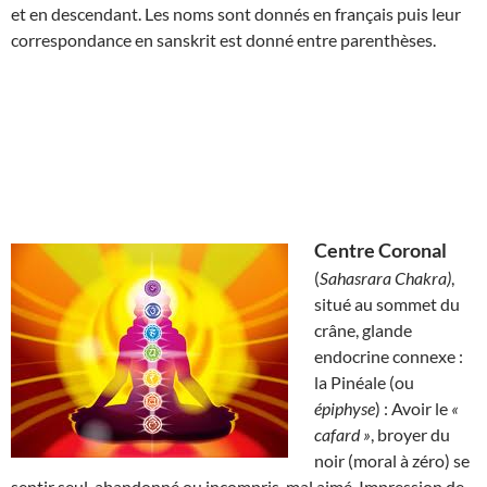
et en descendant. Les noms sont donnés en français puis leur
correspondance en sanskrit est donné entre parenthèses.
Centre Coronal
(
Sahasrara Chakra)
,
situé au sommet du
crâne, glande
endocrine connexe :
la Pinéale (ou
épiphyse
) : Avoir le
«
cafard »
, broyer du
noir (moral à zéro) se
sentir seul, abandonné ou incompris, mal aimé. Impression de