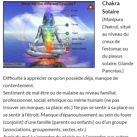
Chakra
Solaire
(
Manipura
Chakra
), situé
au niveau du
creux de
l’estomac ou
du plexus
solaire, Glande
Pancréas.)
Difficulté à apprécier ce qu’on possède déjà, manque de
contentement.
Sentiment de mal être ou de malaise au niveau familial,
professionnel, social, ethnique ou même humain (ne pas
trouver
ses marques
, sa place, etc.) Ne pas se sentir à sa place ou
se sentir à l’étroit. Manque d’épanouissement au sein du foyer
(conjoint) d’une famille (parents ou enfants) ou d’un groupe
(associations, groupements, sectes, etc.)
Avoir du mal à s’accorder du plaisir ou à l’accorder aux autres.