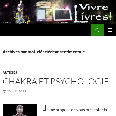
Aller
au
contenu
Recherche
MENU
PRINCI
Archives par mot-clé : tiédeur sentimentale
ARTICLES
CHAKRA ET PSYCHOLOGIE
20 JUIN 2013
J
e me propose de vous présenter la