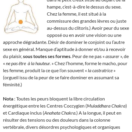
hampe, c’est-à-dire le dessus du sexe.
Chez la femme, il est situé à la
commissure des grandes lèvres ou juste
au-dessus du clitoris.) Avoir peur du sexe
opposé ou en avoir une vision ou une
approche dégradante. Désir de dominer le conjoint ou l’autre
sexe en général. Manque d’aptitude à donner et/ou à recevoir
du plaisir,
sous toutes ses formes
. Peur de ne pas «
assurer
», de
«
ne pas être
à la hauteur.
» Chez l’homme, forme le macho, pour
les femme, produit la ce que l’on souvent «
la
castratrice
»
(orgueil issu de la peur de se faire dominer en assumant sa
féminité.)
Nota
: Toutes les peurs bloquent la libre circulation
énergétique entre les Centres Coccygien (
Muladdhara Chakra
)
et Cardiaque inclus (
Anahata Chakra.
) A la longue, il peut en
résulter des tensions ou des douleurs dans la colonne
vertébrale, divers désordres psychologiques et organiques