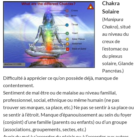
Chakra
Solaire
(
Manipura
Chakra
), situé
au niveau du
creux de
l’estomac ou
du plexus
solaire, Glande
Pancréas.)
Difficulté à apprécier ce qu’on possède déjà, manque de
contentement.
Sentiment de mal être ou de malaise au niveau familial,
professionnel, social, ethnique ou même humain (ne pas
trouver
ses marques
, sa place, etc.) Ne pas se sentir à sa place ou
se sentir à l’étroit. Manque d’épanouissement au sein du foyer
(conjoint) d’une famille (parents ou enfants) ou d’un groupe
(associations, groupements, sectes, etc.)
Avoir du mal à s’accorder du plaisir ou à l’accorder aux autres.