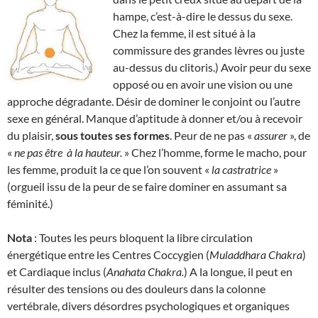
hampe, c’est-à-dire le dessus du sexe.
Chez la femme, il est situé à la
commissure des grandes lèvres ou juste
au-dessus du clitoris.) Avoir peur du sexe
opposé ou en avoir une vision ou une
approche dégradante. Désir de dominer le conjoint ou l’autre
sexe en général. Manque d’aptitude à donner et/ou à recevoir
du plaisir,
sous toutes ses formes
. Peur de ne pas «
assurer
», de
«
ne pas être
à la hauteur.
» Chez l’homme, forme le macho, pour
les femme, produit la ce que l’on souvent «
la
castratrice
»
(orgueil issu de la peur de se faire dominer en assumant sa
féminité.)
Nota
: Toutes les peurs bloquent la libre circulation
énergétique entre les Centres Coccygien (
Muladdhara Chakra
)
et Cardiaque inclus (
Anahata Chakra.
) A la longue, il peut en
résulter des tensions ou des douleurs dans la colonne
vertébrale, divers désordres psychologiques et organiques