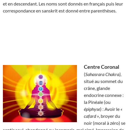
et en descendant. Les noms sont donnés en français puis leur
correspondance en sanskrit est donné entre parenthèses.
Centre Coronal
(
Sahasrara Chakra)
,
situé au sommet du
crâne, glande
endocrine connexe :
la Pinéale (ou
épiphyse
) : Avoir le
«
cafard »
, broyer du
noir (moral à zéro) se
sentir seul, abandonné ou incompris, mal aimé. Impression de