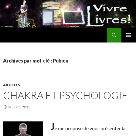
Aller
au
contenu
Recherche
MENU
PRINCI
Archives par mot-clé : Pubien
ARTICLES
CHAKRA ET PSYCHOLOGIE
20 JUIN 2013
J
e me propose de vous présenter la