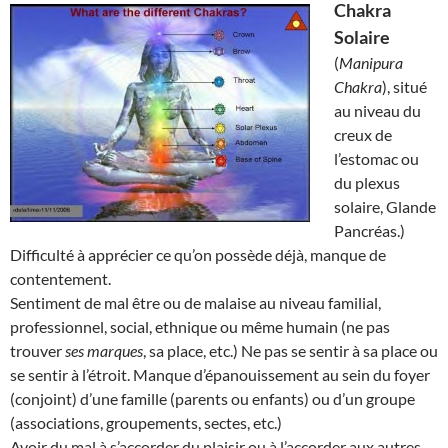
Chakra
Solaire
(
Manipura
Chakra
), situé
au niveau du
creux de
l’estomac ou
du plexus
solaire, Glande
Pancréas.)
Difficulté à apprécier ce qu’on possède déjà, manque de
contentement.
Sentiment de mal être ou de malaise au niveau familial,
professionnel, social, ethnique ou même humain (ne pas
trouver
ses marques
, sa place, etc.) Ne pas se sentir à sa place ou
se sentir à l’étroit. Manque d’épanouissement au sein du foyer
(conjoint) d’une famille (parents ou enfants) ou d’un groupe
(associations, groupements, sectes, etc.)
Avoir du mal à s’accorder du plaisir ou à l’accorder aux autres.