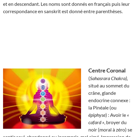
et en descendant. Les noms sont donnés en français puis leur
correspondance en sanskrit est donné entre parenthèses.
Centre Coronal
(
Sahasrara Chakra)
,
situé au sommet du
crâne, glande
endocrine connexe :
la Pinéale (ou
épiphyse
) : Avoir le
«
cafard »
, broyer du
noir (moral à zéro) se
sentir seul, abandonné ou incompris, mal aimé. Impression de