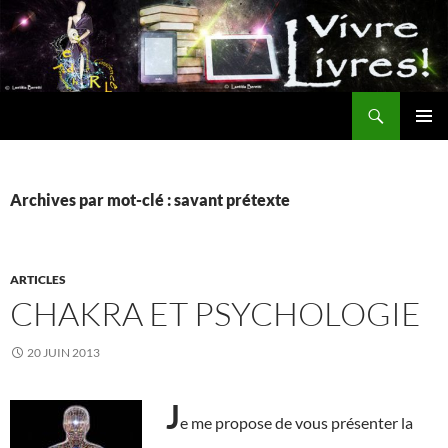
Aller
au
contenu
Recherche
MENU
PRINCI
Archives par mot-clé : savant prétexte
ARTICLES
CHAKRA ET PSYCHOLOGIE
20 JUIN 2013
J
e me propose de vous présenter la