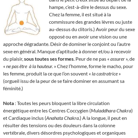
hampe, c’est-à-dire le dessus du sexe.
Chez la femme, il est situé à la
commissure des grandes lèvres ou juste
au-dessus du clitoris.) Avoir peur du sexe
opposé ou en avoir une vision ou une
approche dégradante. Désir de dominer le conjoint ou l’autre
sexe en général. Manque d’aptitude à donner et/ou à recevoir
du plaisir,
sous toutes ses formes
. Peur de ne pas «
assurer
», de
«
ne pas être
à la hauteur.
» Chez l’homme, forme le macho, pour
les femme, produit la ce que l’on souvent «
la
castratrice
»
(orgueil issu de la peur de se faire dominer en assumant sa
féminité.)
Nota
: Toutes les peurs bloquent la libre circulation
énergétique entre les Centres Coccygien (
Muladdhara Chakra
)
et Cardiaque inclus (
Anahata Chakra.
) A la longue, il peut en
résulter des tensions ou des douleurs dans la colonne
vertébrale, divers désordres psychologiques et organiques