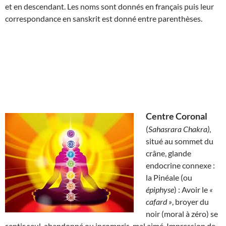
et en descendant. Les noms sont donnés en français puis leur
correspondance en sanskrit est donné entre parenthèses.
Centre Coronal
(
Sahasrara Chakra)
,
situé au sommet du
crâne, glande
endocrine connexe :
la Pinéale (ou
épiphyse
) : Avoir le
«
cafard »
, broyer du
noir (moral à zéro) se
sentir seul, abandonné ou incompris, mal aimé. Impression de