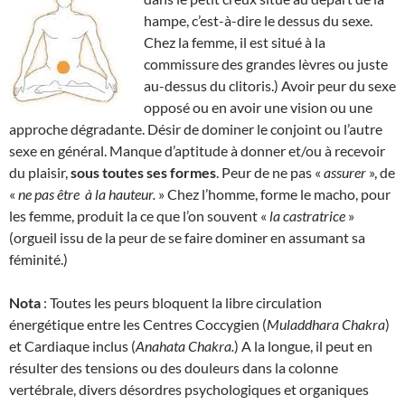
hampe, c’est-à-dire le dessus du sexe.
Chez la femme, il est situé à la
commissure des grandes lèvres ou juste
au-dessus du clitoris.) Avoir peur du sexe
opposé ou en avoir une vision ou une
approche dégradante. Désir de dominer le conjoint ou l’autre
sexe en général. Manque d’aptitude à donner et/ou à recevoir
du plaisir,
sous toutes ses formes
. Peur de ne pas «
assurer
», de
«
ne pas être
à la hauteur.
» Chez l’homme, forme le macho, pour
les femme, produit la ce que l’on souvent «
la
castratrice
»
(orgueil issu de la peur de se faire dominer en assumant sa
féminité.)
Nota
: Toutes les peurs bloquent la libre circulation
énergétique entre les Centres Coccygien (
Muladdhara Chakra
)
et Cardiaque inclus (
Anahata Chakra.
) A la longue, il peut en
résulter des tensions ou des douleurs dans la colonne
vertébrale, divers désordres psychologiques et organiques