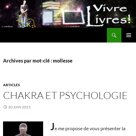
Aller
au
contenu
Recherche
MENU
PRINCI
Archives par mot-clé : mollesse
ARTICLES
CHAKRA ET PSYCHOLOGIE
20 JUIN 2013
J
e me propose de vous présenter la