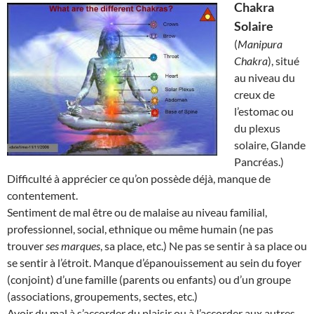
Chakra
Solaire
(
Manipura
Chakra
), situé
au niveau du
creux de
l’estomac ou
du plexus
solaire, Glande
Pancréas.)
Difficulté à apprécier ce qu’on possède déjà, manque de
contentement.
Sentiment de mal être ou de malaise au niveau familial,
professionnel, social, ethnique ou même humain (ne pas
trouver
ses marques
, sa place, etc.) Ne pas se sentir à sa place ou
se sentir à l’étroit. Manque d’épanouissement au sein du foyer
(conjoint) d’une famille (parents ou enfants) ou d’un groupe
(associations, groupements, sectes, etc.)
Avoir du mal à s’accorder du plaisir ou à l’accorder aux autres.