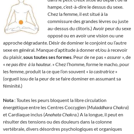
hampe, c’est-à-dire le dessus du sexe.
Chez la femme, il est situé à la
commissure des grandes lèvres ou juste
au-dessus du clitoris.) Avoir peur du sexe
opposé ou en avoir une vision ou une
approche dégradante. Désir de dominer le conjoint ou l’autre
sexe en général. Manque d’aptitude à donner et/ou à recevoir
du plaisir,
sous toutes ses formes
. Peur de ne pas «
assurer
», de
«
ne pas être
à la hauteur.
» Chez l’homme, forme le macho, pour
les femme, produit la ce que l’on souvent «
la
castratrice
»
(orgueil issu de la peur de se faire dominer en assumant sa
féminité.)
Nota
: Toutes les peurs bloquent la libre circulation
énergétique entre les Centres Coccygien (
Muladdhara Chakra
)
et Cardiaque inclus (
Anahata Chakra.
) A la longue, il peut en
résulter des tensions ou des douleurs dans la colonne
vertébrale, divers désordres psychologiques et organiques