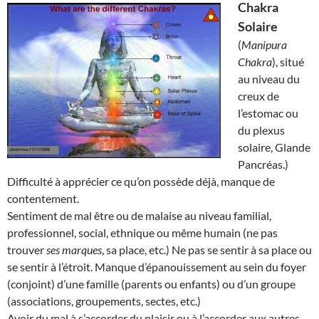
Chakra
Solaire
(
Manipura
Chakra
), situé
au niveau du
creux de
l’estomac ou
du plexus
solaire, Glande
Pancréas.)
Difficulté à apprécier ce qu’on possède déjà, manque de
contentement.
Sentiment de mal être ou de malaise au niveau familial,
professionnel, social, ethnique ou même humain (ne pas
trouver
ses marques
, sa place, etc.) Ne pas se sentir à sa place ou
se sentir à l’étroit. Manque d’épanouissement au sein du foyer
(conjoint) d’une famille (parents ou enfants) ou d’un groupe
(associations, groupements, sectes, etc.)
Avoir du mal à s’accorder du plaisir ou à l’accorder aux autres.