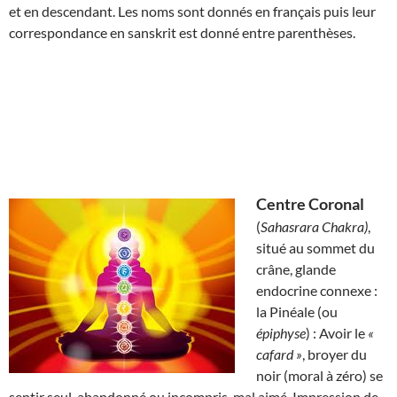
et en descendant. Les noms sont donnés en français puis leur
correspondance en sanskrit est donné entre parenthèses.
Centre Coronal
(
Sahasrara Chakra)
,
situé au sommet du
crâne, glande
endocrine connexe :
la Pinéale (ou
épiphyse
) : Avoir le
«
cafard »
, broyer du
noir (moral à zéro) se
sentir seul, abandonné ou incompris, mal aimé. Impression de