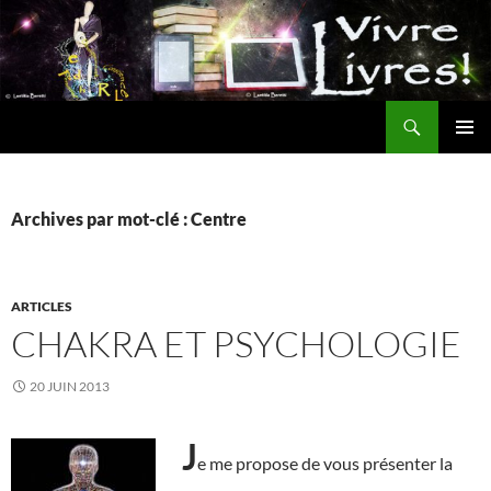
Aller
au
contenu
Recherche
MENU
PRINCI
Archives par mot-clé : Centre
ARTICLES
CHAKRA ET PSYCHOLOGIE
20 JUIN 2013
J
e me propose de vous présenter la