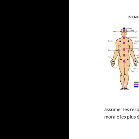
assumer les resp
morale les plus 