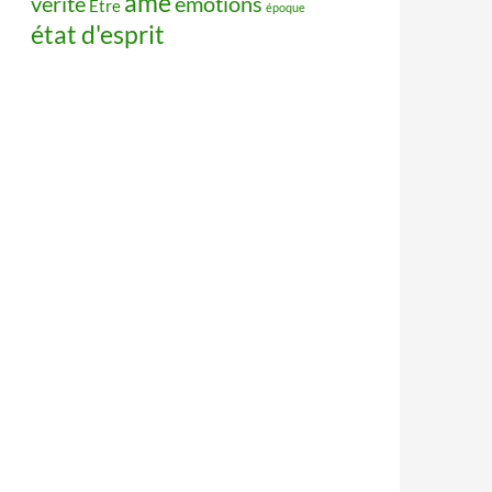
âme
vérité
émotions
Être
époque
état d'esprit