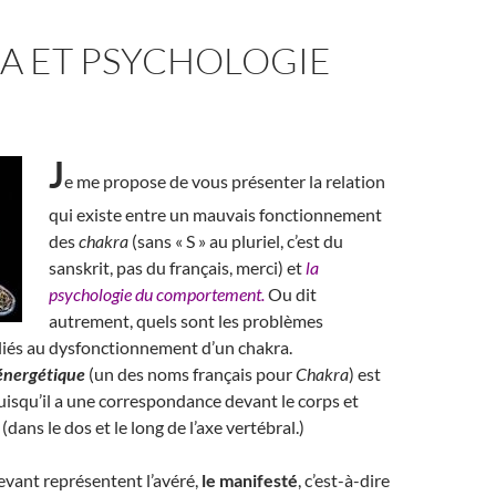
A ET PSYCHOLOGIE
J
e me propose de vous présenter la relation
qui existe entre un mauvais fonctionnement
des
chakra
(sans « S » au pluriel, c’est du
sanskrit, pas du français, merci) et
la
psychologie du comportement.
Ou dit
autrement, quels sont les problèmes
liés au dysfonctionnement d’un chakra.
énergétique
(un des noms français pour
Chakra
) est
puisqu’il a une correspondance devant le corps et
 (dans le dos et le long de l’axe vertébral.)
vant représentent l’avéré,
le manifesté
, c’est-à-dire