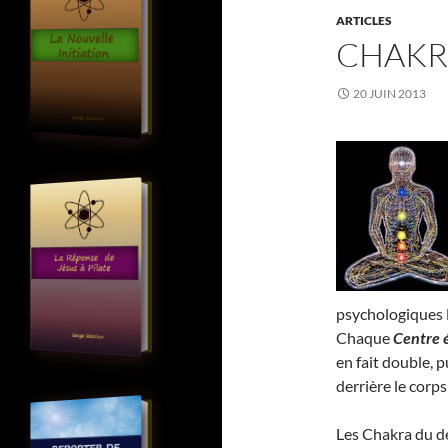
ARTICLES
CHAKR
20 JUIN 2013
psychologiques 
Chaque
Centre 
en fait double, 
derrière le corps
Les Chakra du de