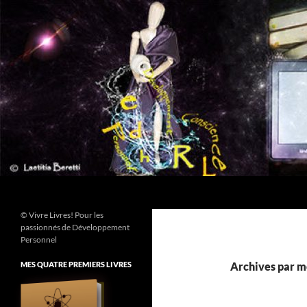
Aller
au
contenu
Recherche
© Vivre Livres! Pour les
passionnés de Développement
Personnel
MES QUATRE PREMIERS LIVRES
Archives par m