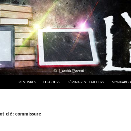
MES LIVRES
LES COURS
SÉMINAIRES ET ATELIERS
MON PARCO
ot-clé : commissure