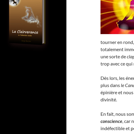
tourner en rond,
totalement imme
une sorte de
cla
trop avec ce qui
Dès lors, les éne
plus dans
le Can
épinière et no
divinité.
En fait, nous s
conscience
, car
indéfectible et 