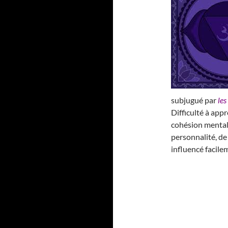
subjugué par
les
Difficulté à app
cohésion mental
personnalité, de 
influencé facile