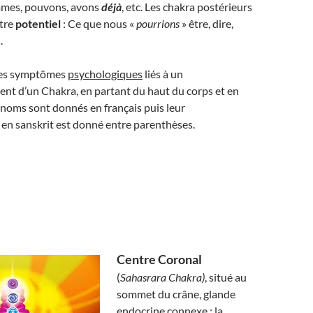
mmes, pouvons, avons
déjà
, etc. Les chakra postérieurs
tre
potentiel
: Ce que nous «
pourrions
» être, dire,
.
 les symptômes
psychologiques
liés à un
nt d’un Chakra, en partant du haut du corps et en
noms sont donnés en français puis leur
en sanskrit est donné entre parenthèses.
Centre Coronal
(
Sahasrara Chakra)
, situé au
sommet du crâne, glande
endocrine connexe : la