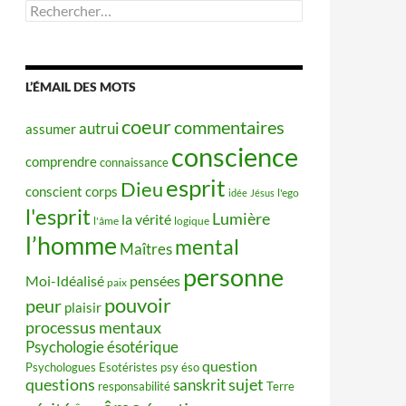
Rechercher :
L’ÉMAIL DES MOTS
coeur
commentaires
autrui
assumer
conscience
comprendre
connaissance
esprit
Dieu
conscient
corps
idée
Jésus
l'ego
l'esprit
Lumière
la vérité
l'âme
logique
l’homme
mental
Maîtres
personne
Moi-Idéalisé
pensées
paix
pouvoir
peur
plaisir
processus mentaux
Psychologie ésotérique
question
Psychologues Esotéristes
psy éso
questions
sujet
sanskrit
responsabilité
Terre