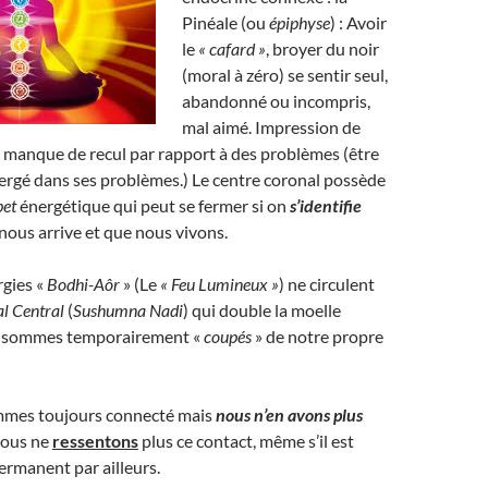
Pinéale (ou
épiphyse
) : Avoir
le
« cafard »
, broyer du noir
(moral à zéro) se sentir seul,
abandonné ou incompris,
mal aimé. Impression de
 manque de recul par rapport à des problèmes (être
rgé dans ses problèmes.) Le centre coronal possède
pet
énergétique qui peut se fermer si on
s’identifie
 nous arrive et que nous vivons.
rgies «
Bodhi-Aôr
» (Le
« Feu Lumineux
»
) ne circulent
al Central
(
Sushumna Nadi
) qui double la moelle
us sommes temporairement «
coupés
» de notre propre
ommes toujours connecté mais
nous n’en avons plus
 nous ne
ressentons
plus ce contact, même s’il est
permanent par ailleurs.