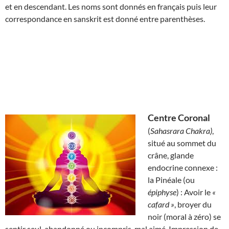
et en descendant. Les noms sont donnés en français puis leur
correspondance en sanskrit est donné entre parenthèses.
Centre Coronal
(
Sahasrara Chakra)
,
situé au sommet du
crâne, glande
endocrine connexe :
la Pinéale (ou
épiphyse
) : Avoir le
«
cafard »
, broyer du
noir (moral à zéro) se
sentir seul, abandonné ou incompris, mal aimé. Impression de