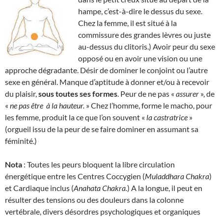
hampe, c’est-à-dire le dessus du sexe.
Chez la femme, il est situé à la
commissure des grandes lèvres ou juste
au-dessus du clitoris.) Avoir peur du sexe
opposé ou en avoir une vision ou une
approche dégradante. Désir de dominer le conjoint ou l’autre
sexe en général. Manque d’aptitude à donner et/ou à recevoir
du plaisir,
sous toutes ses formes
. Peur de ne pas «
assurer
», de
«
ne pas être
à la hauteur.
» Chez l’homme, forme le macho, pour
les femme, produit la ce que l’on souvent «
la
castratrice
»
(orgueil issu de la peur de se faire dominer en assumant sa
féminité.)
Nota
: Toutes les peurs bloquent la libre circulation
énergétique entre les Centres Coccygien (
Muladdhara Chakra
)
et Cardiaque inclus (
Anahata Chakra.
) A la longue, il peut en
résulter des tensions ou des douleurs dans la colonne
vertébrale, divers désordres psychologiques et organiques