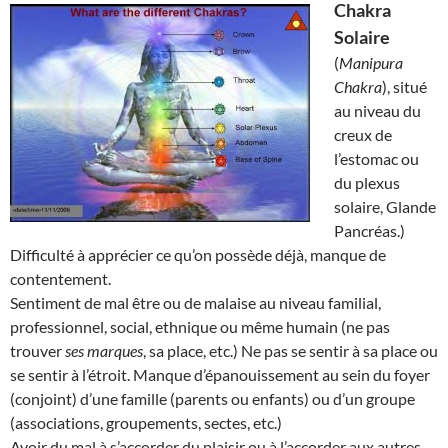
Chakra
Solaire
(
Manipura
Chakra
), situé
au niveau du
creux de
l’estomac ou
du plexus
solaire, Glande
Pancréas.)
Difficulté à apprécier ce qu’on possède déjà, manque de
contentement.
Sentiment de mal être ou de malaise au niveau familial,
professionnel, social, ethnique ou même humain (ne pas
trouver
ses marques
, sa place, etc.) Ne pas se sentir à sa place ou
se sentir à l’étroit. Manque d’épanouissement au sein du foyer
(conjoint) d’une famille (parents ou enfants) ou d’un groupe
(associations, groupements, sectes, etc.)
Avoir du mal à s’accorder du plaisir ou à l’accorder aux autres.