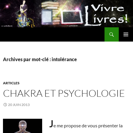
Aller
au
contenu
Recherche
MENU
PRINCI
Archives par mot-clé : intolérance
ARTICLES
CHAKRA ET PSYCHOLOGIE
20 JUIN 2013
J
e me propose de vous présenter la