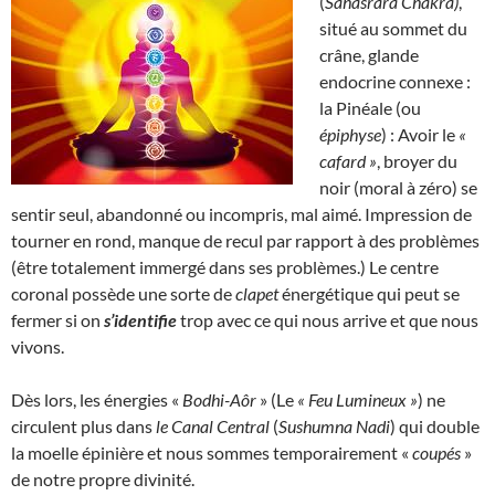
(
Sahasrara Chakra)
,
situé au sommet du
crâne, glande
endocrine connexe :
la Pinéale (ou
épiphyse
) : Avoir le
«
cafard »
, broyer du
noir (moral à zéro) se
sentir seul, abandonné ou incompris, mal aimé. Impression de
tourner en rond, manque de recul par rapport à des problèmes
(être totalement immergé dans ses problèmes.) Le centre
coronal possède une sorte de
clapet
énergétique qui peut se
fermer si on
s’identifie
trop avec ce qui nous arrive et que nous
vivons.
Dès lors, les énergies «
Bodhi-Aôr
» (Le
« Feu Lumineux
»
) ne
circulent plus dans
le Canal Central
(
Sushumna Nadi
) qui double
la moelle épinière et nous sommes temporairement «
coupés
»
de notre propre divinité.