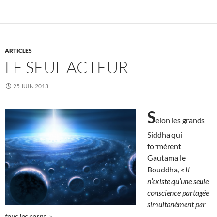
ARTICLES
LE SEUL ACTEUR
25 JUIN 2013
S
elon les grands
Siddha qui
formèrent
Gautama le
Bouddha,
« Il
n’existe qu’une seule
conscience partagée
simultanément par
tous les corps. »