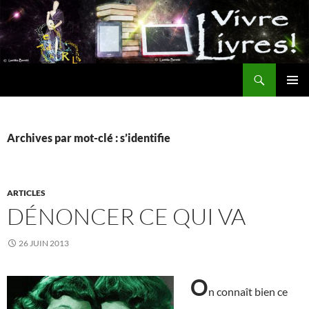
Aller
au
contenu
Recherche
MENU
PRINCI
Archives par mot-clé : s’identifie
ARTICLES
DÉNONCER CE QUI VA
26 JUIN 2013
O
n connaît bien ce