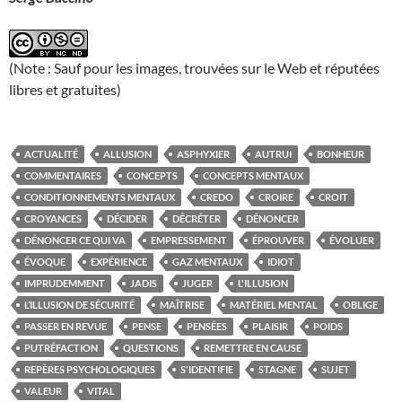
(Note : Sauf pour les images, trouvées sur le Web et réputées
libres et gratuites)
ACTUALITÉ
ALLUSION
ASPHYXIER
AUTRUI
BONHEUR
COMMENTAIRES
CONCEPTS
CONCEPTS MENTAUX
CONDITIONNEMENTS MENTAUX
CREDO
CROIRE
CROIT
CROYANCES
DÉCIDER
DÉCRÉTER
DÉNONCER
DÉNONCER CE QUI VA
EMPRESSEMENT
ÉPROUVER
ÉVOLUER
ÉVOQUE
EXPÉRIENCE
GAZ MENTAUX
IDIOT
IMPRUDEMMENT
JADIS
JUGER
L'ILLUSION
L’ILLUSION DE SÉCURITÉ
MAÎTRISE
MATÉRIEL MENTAL
OBLIGE
PASSER EN REVUE
PENSE
PENSÉES
PLAISIR
POIDS
PUTRÉFACTION
QUESTIONS
REMETTRE EN CAUSE
REPÈRES PSYCHOLOGIQUES
S'IDENTIFIE
STAGNE
SUJET
VALEUR
VITAL