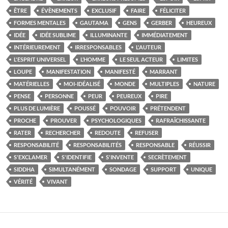
ÊTRE
ÉVÈNEMENTS
EXCLUSIF
FAIRE
FÉLICITER
FORMES MENTALES
GAUTAMA
GENS
GERBER
HEUREUX
IDÉE
IDÉE SUBLIME
ILLUMINANTE
IMMÉDIATEMENT
INTÉRIEUREMENT
IRRESPONSABLES
L'AUTEUR
L'ESPRIT UNIVERSEL
L’HOMME
LE SEUL ACTEUR
LIMITES
LOUPE
MANIFESTATION
MANIFESTÉ
MARRANT
MATÉRIELLES
MOI-IDÉALISÉ
MONDE
MULTIPLES
NATURE
PENSE
PERSONNE
PEUR
PEUREUX
PIRE
PLUS DE LUMIÈRE
POUSSÉ
POUVOIR
PRÉTENDENT
PROCHE
PROUVER
PSYCHOLOGIQUES
RAFRAÎCHISSANTE
RATER
RECHERCHER
REDOUTE
REFUSER
RESPONSABILITÉ
RESPONSABILITÉS
RESPONSABLE
RÉUSSIR
S'EXCLAMER
S'IDENTIFIE
S'INVENTE
SECRÈTEMENT
SIDDHA
SIMULTANÉMENT
SONDAGE
SUPPORT
UNIQUE
VÉRITÉ
VIVANT