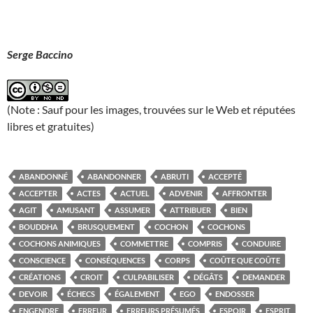
Serge Baccino
(Note : Sauf pour les images, trouvées sur le Web et réputées
libres et gratuites)
ABANDONNÉ
ABANDONNER
ABRUTI
ACCEPTÉ
ACCEPTER
ACTES
ACTUEL
ADVENIR
AFFRONTER
AGIT
AMUSANT
ASSUMER
ATTRIBUER
BIEN
BOUDDHA
BRUSQUEMENT
COCHON
COCHONS
COCHONS ANIMIQUES
COMMETTRE
COMPRIS
CONDUIRE
CONSCIENCE
CONSÉQUENCES
CORPS
COÛTE QUE COÛTE
CRÉATIONS
CROIT
CULPABILISER
DÉGÂTS
DEMANDER
DEVOIR
ÉCHECS
ÉGALEMENT
EGO
ENDOSSER
ENGENDRE
ERREUR
ERREURS PRÉSUMÉS
ESPOIR
ESPRIT