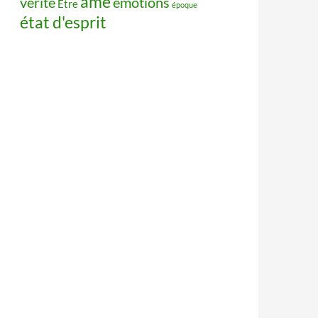
âme
vérité
émotions
Être
époque
état d'esprit