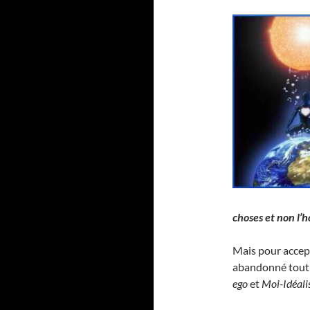
choses et non l
Mais pour accept
abandonné tout e
ego
et
Moi-Idéali