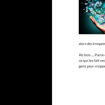
alors des irrespo
Ah bon…. Parce q
ce qui les fait s
gens plus «
respo