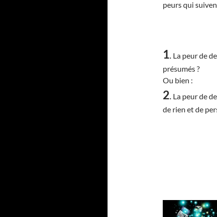
peurs qui suivent
1
.
La peur de de
présumés ?
Ou bien :
2
.
La peur de de
de rien et de pe