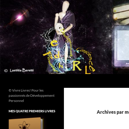
Aller
au
contenu
Recherche
© Vivre Livres! Pour les
passionnés de Développement
Personnel
MES QUATRE PREMIERS LIVRES
Archives par mo