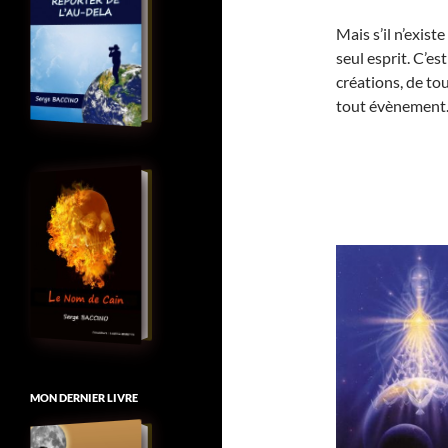
Mais s’il n’exist
seul esprit. C’es
créations, de to
tout évènement
MON DERNIER LIVRE