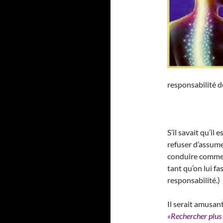
responsabilité 
S’il savait qu’il
refuser d’assume
conduire comme u
tant qu’on lui f
responsabilité.)
Il serait amusan
«Rechercher plus