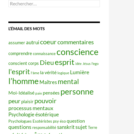
Rechercher :
L’ÉMAIL DES MOTS
coeur
commentaires
autrui
assumer
conscience
comprendre
connaissance
esprit
Dieu
conscient
corps
idée
Jésus
l'ego
l'esprit
Lumière
la vérité
l'âme
logique
l’homme
mental
Maîtres
personne
Moi-Idéalisé
pensées
paix
pouvoir
peur
plaisir
processus mentaux
Psychologie ésotérique
question
Psychologues Esotéristes
psy éso
questions
sujet
sanskrit
responsabilité
Terre