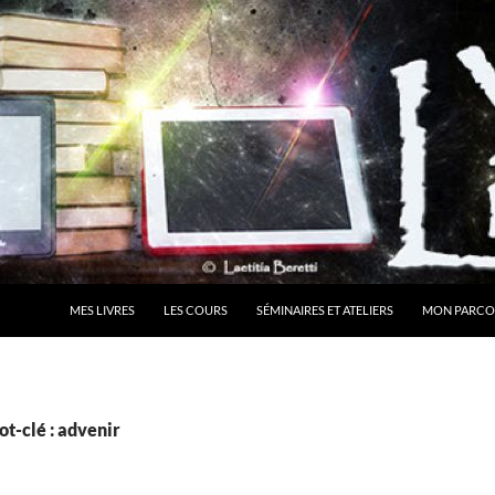
MES LIVRES
LES COURS
SÉMINAIRES ET ATELIERS
MON PARCO
t-clé : advenir