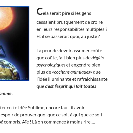
C
ela serait pire si les gens
cessaient brusquement de croire
en leurs responsabilités multiples ?
Et il se passerait quoi, au juste ?
La peur de devoir assumer coûte
que coûte, fait bien plus de
dégâts
psychologiques
et engendre bien
plus de «
cochons animiques
» que
l’idée illuminante et rafraîchissante
que
c’est l’esprit qui fait toutes
’homme
.
er cette Idée Sublime, encore faut-il avoir
spoir de prouver quoi que ce soit à qui que ce soit,
sé
compris. Aïe ! Là on commence à moins rire….