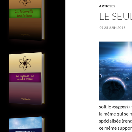
ARTICLES
LE SEU
25 JUIN 2013
soit le «
support
»
la même qui se m
spécialisée (rend
ce même support