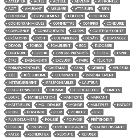
ACCEPTER
ACTES
ACTUEL
ADVENIR
AFFRONTER
AGIT
AMUSANT
ASSUMER
ATTRIBUER
BIEN
BOUDDHA
BRUSQUEMENT
COCHON
COCHONS
COCHONS ANIMIQUES
COMMETTRE
COMPRIS
CONDUIRE
CONSCIENCE
CONSÉQUENCES
CORPS
COÛTE QUE COÛTE
CRÉATIONS
CROIT
CULPABILISER
DÉGÂTS
DEMANDER
DEVOIR
ÉCHECS
ÉGALEMENT
EGO
ENDOSSER
ENGENDRE
ERREUR
ERREURS PRÉSUMÉS
ESPOIR
ESPRIT
ÊTRE
ÉVÈNEMENTS
EXCLUSIF
FAIRE
FÉLICITER
FORMES MENTALES
GAUTAMA
GENS
GERBER
HEUREUX
IDÉE
IDÉE SUBLIME
ILLUMINANTE
IMMÉDIATEMENT
INTÉRIEUREMENT
IRRESPONSABLES
L'AUTEUR
L'ESPRIT UNIVERSEL
L’HOMME
LE SEUL ACTEUR
LIMITES
LOUPE
MANIFESTATION
MANIFESTÉ
MARRANT
MATÉRIELLES
MOI-IDÉALISÉ
MONDE
MULTIPLES
NATURE
PENSE
PERSONNE
PEUR
PEUREUX
PIRE
PLUS DE LUMIÈRE
POUSSÉ
POUVOIR
PRÉTENDENT
PROCHE
PROUVER
PSYCHOLOGIQUES
RAFRAÎCHISSANTE
RATER
RECHERCHER
REDOUTE
REFUSER