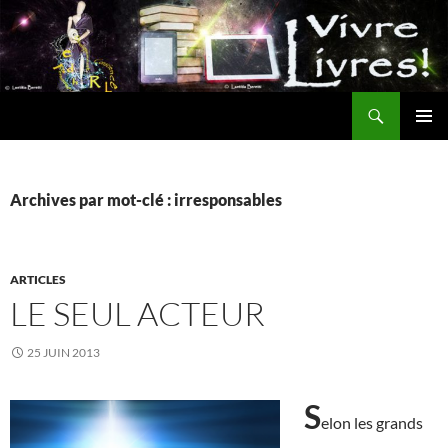
Aller
au
contenu
Recherche
MENU
PRINCI
Archives par mot-clé : irresponsables
ARTICLES
LE SEUL ACTEUR
25 JUIN 2013
S
elon les grands