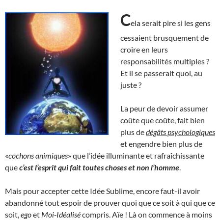
C
ela serait pire si les gens
cessaient brusquement de
croire en leurs
responsabilités multiples ?
Et il se passerait quoi, au
juste ?
La peur de devoir assumer
coûte que coûte, fait bien
plus de
dégâts psychologiques
et engendre bien plus de
«
cochons animiques
» que l’idée illuminante et rafraîchissante
que
c’est l’esprit qui fait toutes choses et non l’homme
.
Mais pour accepter cette Idée Sublime, encore faut-il avoir
abandonné tout espoir de prouver quoi que ce soit à qui que ce
soit,
ego
et
Moi-Idéalisé
compris. Aïe ! Là on commence à moins