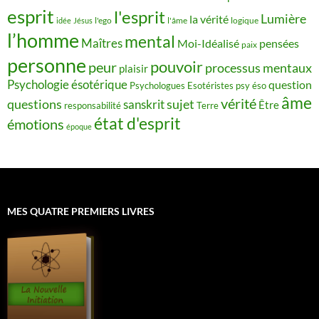
esprit
l'esprit
Lumière
la vérité
idée
Jésus
l'ego
l'âme
logique
l’homme
mental
Maîtres
Moi-Idéalisé
pensées
paix
personne
pouvoir
peur
processus mentaux
plaisir
Psychologie ésotérique
question
Psychologues Esotéristes
psy éso
âme
vérité
questions
sujet
sanskrit
Être
responsabilité
Terre
état d'esprit
émotions
époque
MES QUATRE PREMIERS LIVRES