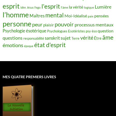
esprit
l'esprit
Lumière
la vérité
idée
Jésus
l'ego
l'âme
logique
l’homme
mental
Maîtres
Moi-Idéalisé
pensées
paix
personne
pouvoir
peur
processus mentaux
plaisir
Psychologie ésotérique
question
Psychologues Esotéristes
psy éso
âme
vérité
questions
sujet
sanskrit
Être
responsabilité
Terre
état d'esprit
émotions
époque
MES QUATRE PREMIERS LIVRES