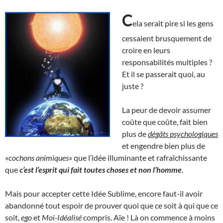
C
ela serait pire si les gens
cessaient brusquement de
croire en leurs
responsabilités multiples ?
Et il se passerait quoi, au
juste ?
La peur de devoir assumer
coûte que coûte, fait bien
plus de
dégâts psychologiques
et engendre bien plus de
«
cochons animiques
» que l’idée illuminante et rafraîchissante
que
c’est l’esprit qui fait toutes choses et non l’homme
.
Mais pour accepter cette Idée Sublime, encore faut-il avoir
abandonné tout espoir de prouver quoi que ce soit à qui que ce
soit,
ego
et
Moi-Idéalisé
compris. Aïe ! Là on commence à moins