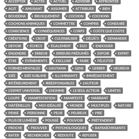
ACCEPTER
ACTES
ACTUEL
ADVENIR
AFFRONTER
AGIT
AMUSANT
ASSUMER
ATTRIBUER
BIEN
BOUDDHA
BRUSQUEMENT
COCHON
COCHONS
COCHONS ANIMIQUES
COMMETTRE
COMPRIS
CONDUIRE
CONSCIENCE
CONSÉQUENCES
CORPS
COÛTE QUE COÛTE
CRÉATIONS
CROIT
CULPABILISER
DÉGÂTS
DEMANDER
DEVOIR
ÉCHECS
ÉGALEMENT
EGO
ENDOSSER
ENGENDRE
ERREUR
ERREURS PRÉSUMÉS
ESPOIR
ESPRIT
ÊTRE
ÉVÈNEMENTS
EXCLUSIF
FAIRE
FÉLICITER
FORMES MENTALES
GAUTAMA
GENS
GERBER
HEUREUX
IDÉE
IDÉE SUBLIME
ILLUMINANTE
IMMÉDIATEMENT
INTÉRIEUREMENT
IRRESPONSABLES
L'AUTEUR
L'ESPRIT UNIVERSEL
L’HOMME
LE SEUL ACTEUR
LIMITES
LOUPE
MANIFESTATION
MANIFESTÉ
MARRANT
MATÉRIELLES
MOI-IDÉALISÉ
MONDE
MULTIPLES
NATURE
PENSE
PERSONNE
PEUR
PEUREUX
PIRE
PLUS DE LUMIÈRE
POUSSÉ
POUVOIR
PRÉTENDENT
PROCHE
PROUVER
PSYCHOLOGIQUES
RAFRAÎCHISSANTE
RATER
RECHERCHER
REDOUTE
REFUSER