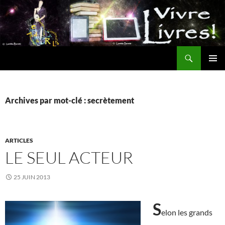
Aller
au
contenu
Recherche
MENU
PRINCI
Archives par mot-clé : secrètement
ARTICLES
LE SEUL ACTEUR
25 JUIN 2013
S
elon les grands