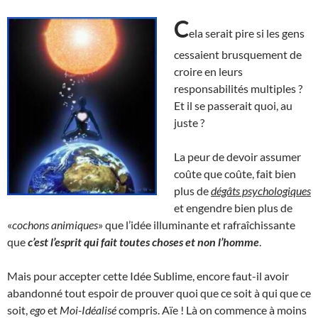
C
ela serait pire si les gens
cessaient brusquement de
croire en leurs
responsabilités multiples ?
Et il se passerait quoi, au
juste ?
La peur de devoir assumer
coûte que coûte, fait bien
plus de
dégâts psychologiques
et engendre bien plus de
«
cochons animiques
» que l’idée illuminante et rafraîchissante
que
c’est l’esprit qui fait toutes choses et non l’homme
.
Mais pour accepter cette Idée Sublime, encore faut-il avoir
abandonné tout espoir de prouver quoi que ce soit à qui que ce
soit,
ego
et
Moi-Idéalisé
compris. Aïe ! Là on commence à moins