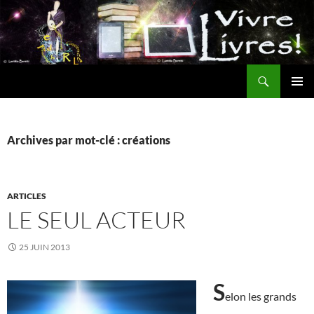
Aller
au
contenu
Recherche
MENU
PRINCI
Archives par mot-clé : créations
ARTICLES
LE SEUL ACTEUR
25 JUIN 2013
S
elon les grands