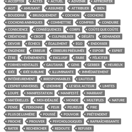
ACCEPTER
ACTES
ACTUEL
ADVENIR
AFFRONTER
AGIT
AMUSANT
ASSUMER
ATTRIBUER
BIEN
BOUDDHA
BRUSQUEMENT
COCHON
COCHONS
COCHONS ANIMIQUES
COMMETTRE
COMPRIS
CONDUIRE
CONSCIENCE
CONSÉQUENCES
CORPS
COÛTE QUE COÛTE
CRÉATIONS
CROIT
CULPABILISER
DÉGÂTS
DEMANDER
DEVOIR
ÉCHECS
ÉGALEMENT
EGO
ENDOSSER
ENGENDRE
ERREUR
ERREURS PRÉSUMÉS
ESPOIR
ESPRIT
ÊTRE
ÉVÈNEMENTS
EXCLUSIF
FAIRE
FÉLICITER
FORMES MENTALES
GAUTAMA
GENS
GERBER
HEUREUX
IDÉE
IDÉE SUBLIME
ILLUMINANTE
IMMÉDIATEMENT
INTÉRIEUREMENT
IRRESPONSABLES
L'AUTEUR
L'ESPRIT UNIVERSEL
L’HOMME
LE SEUL ACTEUR
LIMITES
LOUPE
MANIFESTATION
MANIFESTÉ
MARRANT
MATÉRIELLES
MOI-IDÉALISÉ
MONDE
MULTIPLES
NATURE
PENSE
PERSONNE
PEUR
PEUREUX
PIRE
PLUS DE LUMIÈRE
POUSSÉ
POUVOIR
PRÉTENDENT
PROCHE
PROUVER
PSYCHOLOGIQUES
RAFRAÎCHISSANTE
RATER
RECHERCHER
REDOUTE
REFUSER