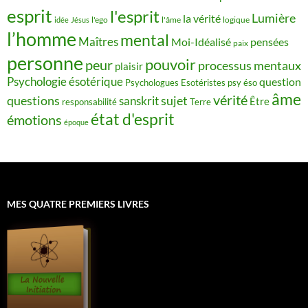
esprit
l'esprit
Lumière
la vérité
idée
Jésus
l'ego
l'âme
logique
l’homme
mental
Maîtres
Moi-Idéalisé
pensées
paix
personne
pouvoir
peur
processus mentaux
plaisir
Psychologie ésotérique
question
Psychologues Esotéristes
psy éso
âme
vérité
questions
sujet
sanskrit
Être
responsabilité
Terre
état d'esprit
émotions
époque
MES QUATRE PREMIERS LIVRES